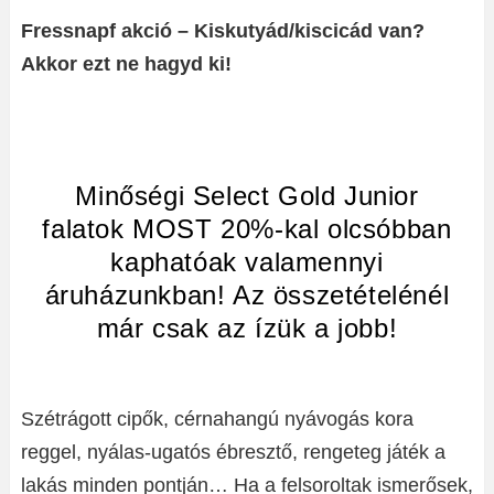
Fressnapf akció – Kiskutyád/kiscicád van?
Akkor ezt ne hagyd ki!
Minőségi Select Gold Junior
falatok MOST 20%-kal olcsóbban
kaphatóak valamennyi
áruházunkban! Az összetételénél
már csak az ízük a jobb!
Szétrágott cipők, cérnahangú nyávogás kora
reggel, nyálas-ugatós ébresztő, rengeteg játék a
lakás minden pontján… Ha a felsoroltak ismerősek,