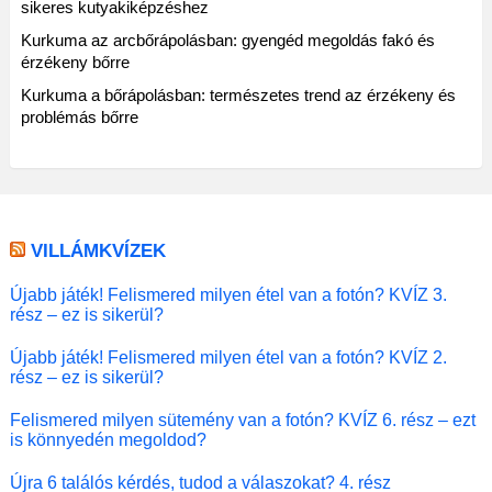
sikeres kutyakiképzéshez
Kurkuma az arcbőrápolásban: gyengéd megoldás fakó és
érzékeny bőrre
Kurkuma a bőrápolásban: természetes trend az érzékeny és
problémás bőrre
VILLÁMKVÍZEK
Újabb játék! Felismered milyen étel van a fotón? KVÍZ 3.
rész – ez is sikerül?
Újabb játék! Felismered milyen étel van a fotón? KVÍZ 2.
rész – ez is sikerül?
Felismered milyen sütemény van a fotón? KVÍZ 6. rész – ezt
is könnyedén megoldod?
Újra 6 találós kérdés, tudod a válaszokat? 4. rész