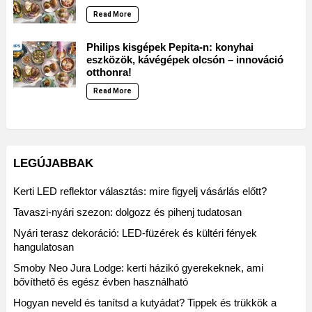
Read More
Philips kisgépek Pepita-n: konyhai
eszközök, kávégépek olcsón – innováció
otthonra!
Read More
LEGÚJABBAK
Kerti LED reflektor választás: mire figyelj vásárlás előtt?
Tavaszi-nyári szezon: dolgozz és pihenj tudatosan
Nyári terasz dekoráció: LED-füzérek és kültéri fények
hangulatosan
Smoby Neo Jura Lodge: kerti házikó gyerekeknek, ami
bővíthető és egész évben használható
Hogyan neveld és tanítsd a kutyádat? Tippek és trükkök a