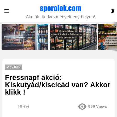
S
Menu
S
Akciók, kedvezmények egy helyen!
LATEST
STORIES
AKCIÓK
Fressnapf akció:
Kiskutyád/kiscicád van? Akkor
klikk !
10 éve
999
Views