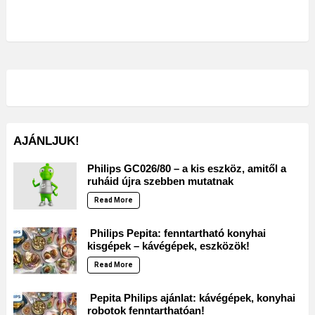
AJÁNLJUK!
Philips GC026/80 – a kis eszköz, amitől a
ruháid újra szebben mutatnak
Read More
Philips Pepita: fenntartható konyhai
kisgépek – kávégépek, eszközök!
Read More
Pepita Philips ajánlat: kávégépek, konyhai
robotok fenntarthatóan!