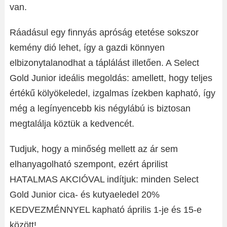
van.
Ráadásul egy finnyás apróság etetése sokszor
kemény dió lehet, így a gazdi könnyen
elbizonytalanodhat a táplálást illetően. A Select
Gold Junior ideális megoldás: amellett, hogy teljes
értékű kölyökeledel, izgalmas ízekben kapható, így
még a legínyencebb kis négylábú is biztosan
megtalálja köztük a kedvencét.
Tudjuk, hogy a minőség mellett az ár sem
elhanyagolható szempont, ezért áprilist
HATALMAS AKCIÓVAL indítjuk: minden Select
Gold Junior cica- és kutyaeledel 20%
KEDVEZMÉNNYEL kapható április 1-je és 15-e
között!