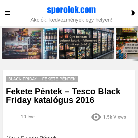
S
Menu
S
Akciók, kedvezmények egy helyen!
LATEST
STORIES
BLACK FRIDAY
FEKETE PÉNTEK
Fekete Péntek – Tesco Black
Friday katalógus 2016
10 éve
1.5k
Views