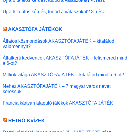
Újra 6 találós kérdés, tudod a válaszokat? 4. rész
Újra 6 találós kérdés, tudod a válaszokat? 3. rész
AKASZTÓFA JÁTÉKOK
Állatos közmondások AKASZTÓFAJÁTÉK – kitalálod
valamennyit?
Állatkerti kedvencek AKASZTÓFAJÁTÉK – felismered mind
a 6-ot?
Milliók világa AKASZTÓFAJÁTÉK – kitalálod mind a 6-ot?
Nehéz AKASZTÓFAJÁTÉK – 7 magyar város nevét
keressük
Francia kártyán alapuló játékok AKASZTÓFA JÁTÉK
RETRÓ KVÍZEK