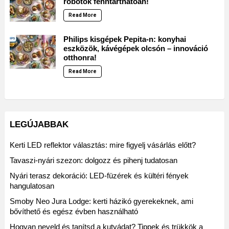
robotok fenntarthatóan!
Read More
Philips kisgépek Pepita-n: konyhai
eszközök, kávégépek olcsón – innováció
otthonra!
Read More
LEGÚJABBAK
Kerti LED reflektor választás: mire figyelj vásárlás előtt?
Tavaszi-nyári szezon: dolgozz és pihenj tudatosan
Nyári terasz dekoráció: LED-füzérek és kültéri fények
hangulatosan
Smoby Neo Jura Lodge: kerti házikó gyerekeknek, ami
bővíthető és egész évben használható
Hogyan neveld és tanítsd a kutyádat? Tippek és trükkök a