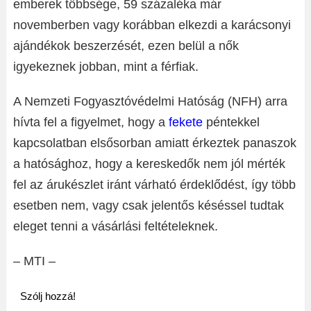
emberek többsége, 59 százaléka már
novemberben vagy korábban elkezdi a karácsonyi
ajándékok beszerzését, ezen belül a nők
igyekeznek jobban, mint a férfiak.
A Nemzeti Fogyasztóvédelmi Hatóság (NFH) arra
hívta fel a figyelmet, hogy a
fekete
péntekkel
kapcsolatban elsősorban amiatt érkeztek panaszok
a hatósághoz, hogy a kereskedők nem jól mérték
fel az árukészlet iránt várható érdeklődést, így több
esetben nem, vagy csak jelentős késéssel tudtak
eleget tenni a vásárlási feltételeknek.
– MTI –
Szólj hozzá!