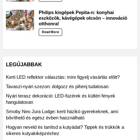
Philips kisgépek Pepita-n: konyhai
eszközök, kávégépek olcsón – innováció
otthonra!
Read More
LEGÚJABBAK
Kerti LED reflektor választás: mire figyelj vásárlás előtt?
Tavaszi-nyári szezon: dolgozz és pihenj tudatosan
Nyári terasz dekoráció: LED-füzérek és kültéri fények
hangulatosan
Smoby Neo Jura Lodge: kerti házikó gyerekeknek, ami
bővíthető és egész évben használható
Hogyan neveld és tanítsd a kutyádat? Tippek és trükkök a
sikeres kutyakiképzéshez