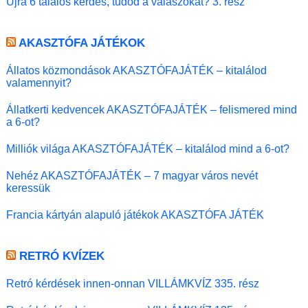
Újra 6 találós kérdés, tudod a válaszokat? 3. rész
AKASZTÓFA JÁTÉKOK
Állatos közmondások AKASZTÓFAJÁTÉK – kitalálod
valamennyit?
Állatkerti kedvencek AKASZTÓFAJÁTÉK – felismered mind
a 6-ot?
Milliók világa AKASZTÓFAJÁTÉK – kitalálod mind a 6-ot?
Nehéz AKASZTÓFAJÁTÉK – 7 magyar város nevét
keressük
Francia kártyán alapuló játékok AKASZTÓFA JÁTÉK
RETRÓ KVÍZEK
Retró kérdések innen-onnan VILLÁMKVÍZ 335. rész