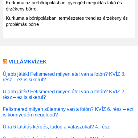
Kurkuma az arcbőrápolásban: gyengéd megoldás fakó és
érzékeny bőrre
Kurkuma a bőrápolásban: természetes trend az érzékeny és
problémás bőrre
VILLÁMKVÍZEK
Újabb játék! Felismered milyen étel van a fotón? KVÍZ 3.
rész – ez is sikerül?
Újabb játék! Felismered milyen étel van a fotón? KVÍZ 2.
rész – ez is sikerül?
Felismered milyen sütemény van a fotón? KVÍZ 6. rész – ezt
is könnyedén megoldod?
Újra 6 találós kérdés, tudod a válaszokat? 4. rész