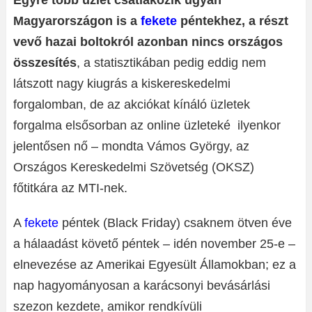
Egyre több üzlet csatlakozik ugyan
Magyarországon is a
fekete
péntekhez, a részt
vevő hazai boltokról azonban nincs országos
összesítés
, a statisztikában pedig eddig nem
látszott nagy kiugrás a kiskereskedelmi
forgalomban, de az akciókat kínáló üzletek
forgalma elsősorban az online üzleteké ilyenkor
jelentősen nő – mondta Vámos György, az
Országos Kereskedelmi Szövetség (OKSZ)
főtitkára az MTI-nek.
A
fekete
péntek (Black Friday) csaknem ötven éve
a hálaadást követő péntek – idén november 25-e –
elnevezése az Amerikai Egyesült Államokban; ez a
nap hagyományosan a karácsonyi bevásárlási
szezon kezdete, amikor rendkívüli