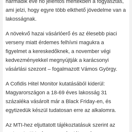
harmadik éve nő jelentős mértékben a fogyasztás,
ami jelzi, hogy egyre több elkthető jövedelme van a
lakosságnak.
A növekvő hazai vásárlóerő és az élesebb piaci
verseny miatt érdemes felhívni magukra a
figyelmet a kereskedőknek, a november végi
kedvezményekkel megnyújtják a karácsonyi
vásárlási szezont – fogalmazott Vámos György.
A Cofidis Hitel Monitor kutatásából kiderül:
Magyarországon a 18-69 éves lakosság 31
százaléka vásárolt már a Black Friday-en, és
egytizedük készül tudatosan erre az alkalomra.
Az MTI-hez eljuttatott tájékoztatásuk szerint az