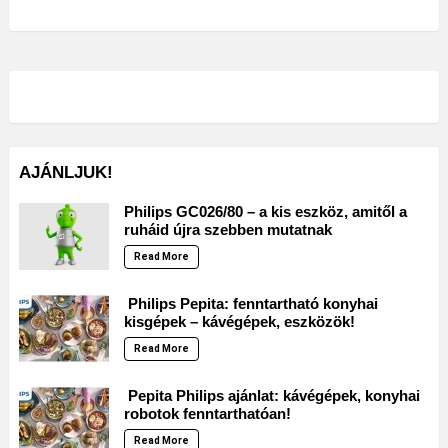
AJÁNLJUK!
Philips GC026/80 – a kis eszköz, amitől a
ruháid újra szebben mutatnak
Read More
Philips Pepita: fenntartható konyhai
kisgépek – kávégépek, eszközök!
Read More
Pepita Philips ajánlat: kávégépek, konyhai
robotok fenntarthatóan!
Read More