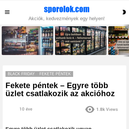
S
Menu
S
Akciók, kedvezmények egy helyen!
LATEST
STORIES
BLACK FRIDAY
FEKETE PÉNTEK
Fekete péntek – Egyre több
üzlet csatlakozik az akcióhoz
10 éve
1.8k
Views