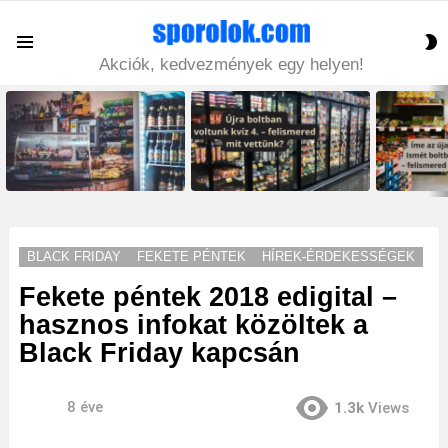
S
Menu
S
Akciók, kedvezmények egy helyen!
LATEST
STORIES
BLACK FRIDAY
FEKETE PÉNTEK
HÍREK-ÉRDEKESSÉGEK
Fekete péntek 2018 edigital –
hasznos infokat közöltek a
Black Friday kapcsán
8 éve
1.3k
Views