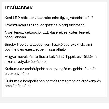
LEGÚJABBAK
Kerti LED reflektor választás: mire figyelj vásárlás előtt?
Tavaszi-nyári szezon: dolgozz és pihenj tudatosan
Nyári terasz dekoráció: LED-füzérek és kültéri fények
hangulatosan
Smoby Neo Jura Lodge: kerti házikó gyerekeknek, ami
bővíthető és egész évben használható
Hogyan neveld és tanítsd a kutyádat? Tippek és trükkök a
sikeres kutyakiképzéshez
Kurkuma az arcbőrápolásban: gyengéd megoldás fakó és
érzékeny bőrre
Kurkuma a bőrápolásban: természetes trend az érzékeny és
problémás bőrre