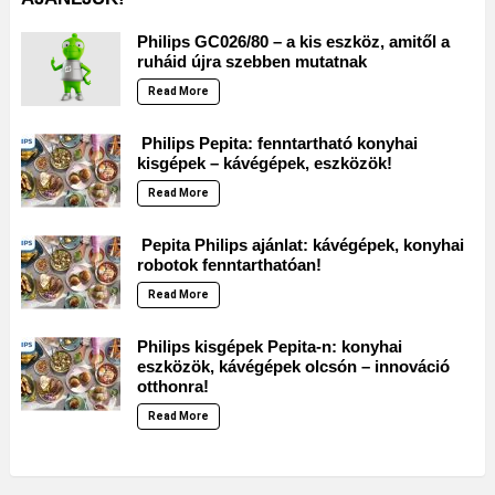
Philips GC026/80 – a kis eszköz, amitől a
ruháid újra szebben mutatnak
Read More
Philips Pepita: fenntartható konyhai
kisgépek – kávégépek, eszközök!
Read More
Pepita Philips ajánlat: kávégépek, konyhai
robotok fenntarthatóan!
Read More
Philips kisgépek Pepita-n: konyhai
eszközök, kávégépek olcsón – innováció
otthonra!
Read More