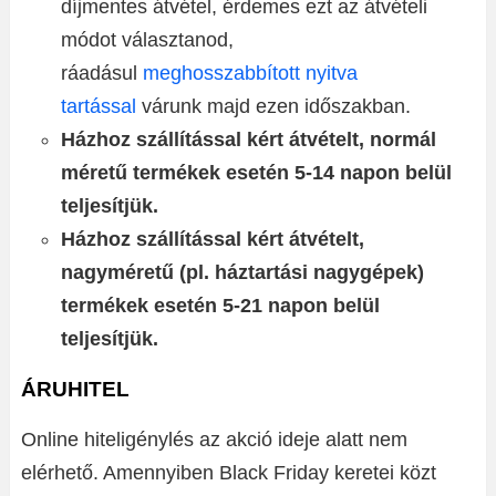
díjmentes átvétel, érdemes ezt az átvételi
módot választanod,
ráadásul
meghosszabbított nyitva
tartással
várunk majd ezen időszakban.
Házhoz szállítással kért átvételt, normál
méretű termékek esetén 5-14 napon belül
teljesítjük.
Házhoz szállítással kért átvételt,
nagyméretű (pl. háztartási nagygépek)
termékek esetén 5-21 napon belül
teljesítjük.
ÁRUHITEL
Online hiteligénylés az akció ideje alatt nem
elérhető. Amennyiben Black Friday keretei közt