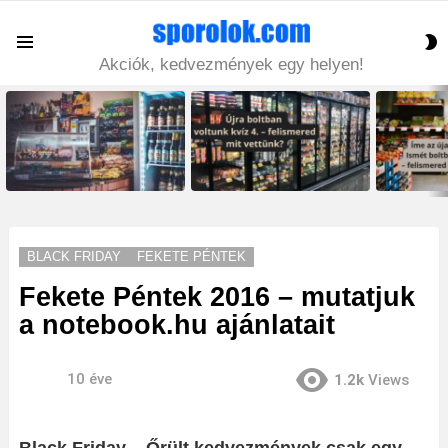
S
Menu
S
Akciók, kedvezmények egy helyen!
LATEST
STORIES
BLACK FRIDAY
FEKETE PÉNTEK
Fekete Péntek 2016 – mutatjuk
a notebook.hu ajánlatait
10 éve
1.2k
Views