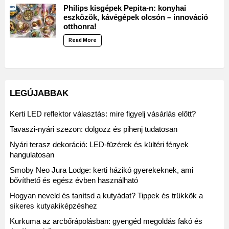
Philips kisgépek Pepita-n: konyhai
eszközök, kávégépek olcsón – innováció
otthonra!
Read More
LEGÚJABBAK
Kerti LED reflektor választás: mire figyelj vásárlás előtt?
Tavaszi-nyári szezon: dolgozz és pihenj tudatosan
Nyári terasz dekoráció: LED-füzérek és kültéri fények
hangulatosan
Smoby Neo Jura Lodge: kerti házikó gyerekeknek, ami
bővíthető és egész évben használható
Hogyan neveld és tanítsd a kutyádat? Tippek és trükkök a
sikeres kutyakiképzéshez
Kurkuma az arcbőrápolásban: gyengéd megoldás fakó és