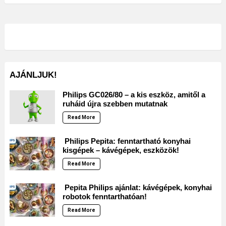
AJÁNLJUK!
Philips GC026/80 – a kis eszköz, amitől a
ruháid újra szebben mutatnak
Read More
Philips Pepita: fenntartható konyhai
kisgépek – kávégépek, eszközök!
Read More
Pepita Philips ajánlat: kávégépek, konyhai
robotok fenntarthatóan!
Read More