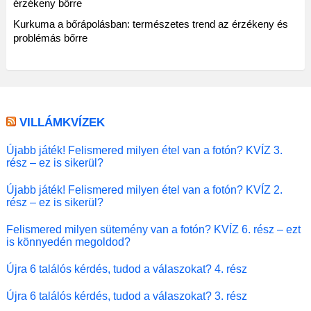
érzékeny bőrre
Kurkuma a bőrápolásban: természetes trend az érzékeny és
problémás bőrre
VILLÁMKVÍZEK
Újabb játék! Felismered milyen étel van a fotón? KVÍZ 3.
rész – ez is sikerül?
Újabb játék! Felismered milyen étel van a fotón? KVÍZ 2.
rész – ez is sikerül?
Felismered milyen sütemény van a fotón? KVÍZ 6. rész – ezt
is könnyedén megoldod?
Újra 6 találós kérdés, tudod a válaszokat? 4. rész
Újra 6 találós kérdés, tudod a válaszokat? 3. rész