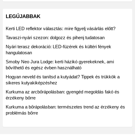
LEGÚJABBAK
Kerti LED reflektor választás: mire figyelj vásárlás előtt?
Tavaszi-nyári szezon: dolgozz és pihenj tudatosan
Nyári terasz dekoráció: LED-füzérek és kültéri fények
hangulatosan
Smoby Neo Jura Lodge: kerti házikó gyerekeknek, ami
bővíthető és egész évben használható
Hogyan neveld és tanítsd a kutyádat? Tippek és trükkök a
sikeres kutyakiképzéshez
Kurkuma az arcbőrápolásban: gyengéd megoldás fakó és
érzékeny bőrre
Kurkuma a bőrápolásban: természetes trend az érzékeny és
problémás bőrre