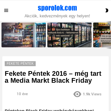
S
Menu
S
Akciók, kedvezmények egy helyen!
LATEST
STORIES
FEKETE PÉNTEK
Fekete Péntek 2016 – még tart
a Media Markt Black Friday
10 éve
1.9k
Views