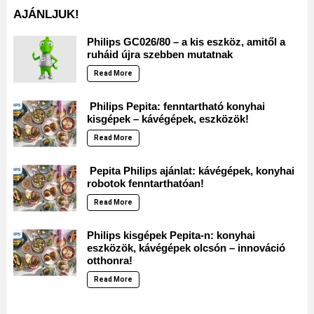
AJÁNLJUK!
Philips GC026/80 – a kis eszköz, amitől a
ruháid újra szebben mutatnak
Read More
Philips Pepita: fenntartható konyhai
kisgépek – kávégépek, eszközök!
Read More
Pepita Philips ajánlat: kávégépek, konyhai
robotok fenntarthatóan!
Read More
Philips kisgépek Pepita-n: konyhai
eszközök, kávégépek olcsón – innováció
otthonra!
Read More