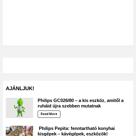
AJÁNLJUK!
Philips GC026/80 – a kis eszköz, amitől a
ruháid újra szebben mutatnak
Read More
Philips Pepita: fenntartható konyhai
kisgépek – kávégépek, eszközök!