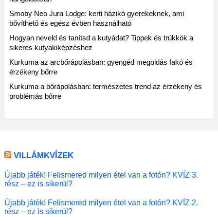
Smoby Neo Jura Lodge: kerti házikó gyerekeknek, ami
bővíthető és egész évben használható
Hogyan neveld és tanítsd a kutyádat? Tippek és trükkök a
sikeres kutyakiképzéshez
Kurkuma az arcbőrápolásban: gyengéd megoldás fakó és
érzékeny bőrre
Kurkuma a bőrápolásban: természetes trend az érzékeny és
problémás bőrre
VILLÁMKVÍZEK
Újabb játék! Felismered milyen étel van a fotón? KVÍZ 3.
rész – ez is sikerül?
Újabb játék! Felismered milyen étel van a fotón? KVÍZ 2.
rész – ez is sikerül?