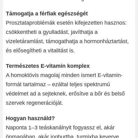
Támogatja a férfiak egészségét
Prosztataproblémák esetén kifejezetten hasznos:
csökkentheti a gyulladást, javíthatja a
vizeletáramlást, támogathatja a hormonháztartást,
és elősegítheti a vitalitást is.
Természetes E-vitamin komplex
A homoktövis magolaj minden ismert E-vitamin-
formát tartalmaz – ezáltal teljes spektrumú
védelmet ad a sejteknek, erősítve a bőr és belső
szervek regenerációját.
Hogyan használd?
Naponta 1–3 teáskanálnyit fogyassz el, akár
önmagában, akár joghurtba, turmixba keverve.