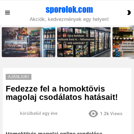
S
Menu
S
Akciók, kedvezmények egy helyen!
LATEST
STORIES
AJÁNLJUK!
Fedezze fel a homoktövis
magolaj csodálatos hatásait!
körülbelül egy éve
1.2k
Views