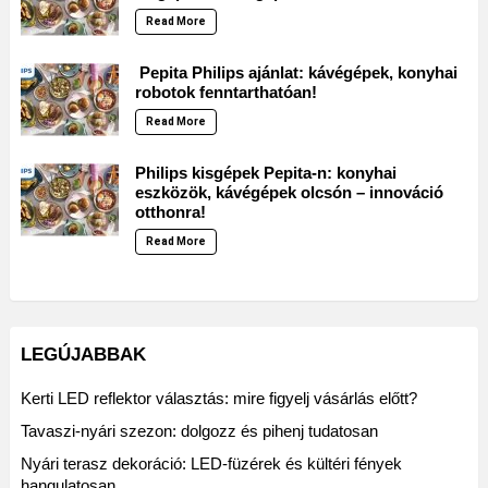
Read More
Pepita Philips ajánlat: kávégépek, konyhai
robotok fenntarthatóan!
Read More
Philips kisgépek Pepita-n: konyhai
eszközök, kávégépek olcsón – innováció
otthonra!
Read More
LEGÚJABBAK
Kerti LED reflektor választás: mire figyelj vásárlás előtt?
Tavaszi-nyári szezon: dolgozz és pihenj tudatosan
Nyári terasz dekoráció: LED-füzérek és kültéri fények
hangulatosan