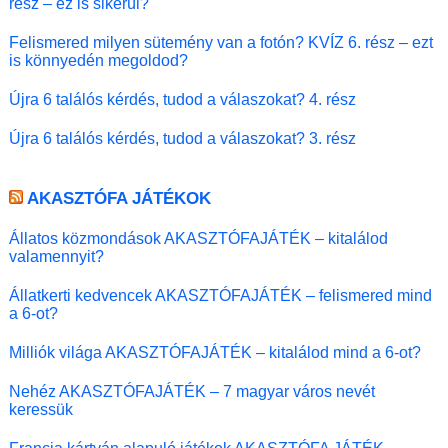
rész – ez is sikerül?
Felismered milyen sütemény van a fotón? KVÍZ 6. rész – ezt
is könnyedén megoldod?
Újra 6 találós kérdés, tudod a válaszokat? 4. rész
Újra 6 találós kérdés, tudod a válaszokat? 3. rész
AKASZTÓFA JÁTÉKOK
Állatos közmondások AKASZTÓFAJÁTÉK – kitalálod
valamennyit?
Állatkerti kedvencek AKASZTÓFAJÁTÉK – felismered mind
a 6-ot?
Milliók világa AKASZTÓFAJÁTÉK – kitalálod mind a 6-ot?
Nehéz AKASZTÓFAJÁTÉK – 7 magyar város nevét
keressük