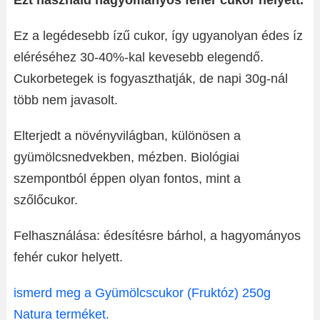
Ezt használd hagyományos fehér cukor helyett.
Ez a legédesebb ízű cukor, így ugyanolyan édes íz
eléréséhez 30-40%-kal kevesebb elegendő.
Cukorbetegek is fogyaszthatják, de napi 30g-nál
több nem javasolt.
Elterjedt a növényvilágban, különösen a
gyümölcsnedvekben, mézben. Biológiai
szempontból éppen olyan fontos, mint a
szőlőcukor.
Felhasználása: édesítésre bárhol, a hagyományos
fehér cukor helyett.
ismerd meg a Gyümölcscukor (Fruktóz) 250g
Natura terméket.