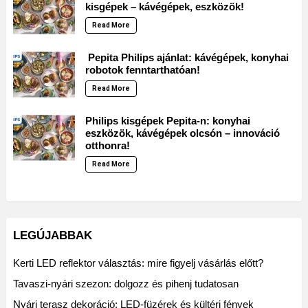
kisgépek – kávégépek, eszközök!
Read More
Pepita Philips ajánlat: kávégépek, konyhai
robotok fenntarthatóan!
Read More
Philips kisgépek Pepita-n: konyhai
eszközök, kávégépek olcsón – innováció
otthonra!
Read More
LEGÚJABBAK
Kerti LED reflektor választás: mire figyelj vásárlás előtt?
Tavaszi-nyári szezon: dolgozz és pihenj tudatosan
Nyári terasz dekoráció: LED-füzérek és kültéri fények