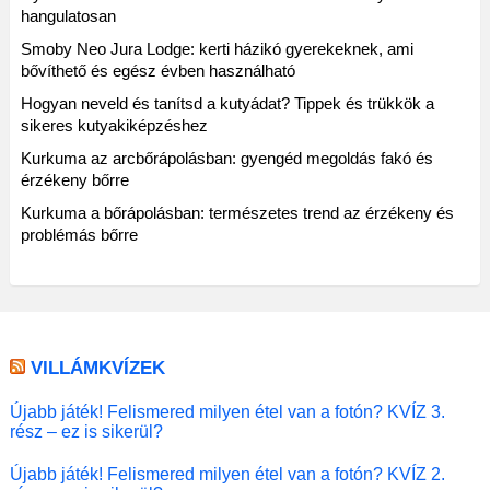
hangulatosan
Smoby Neo Jura Lodge: kerti házikó gyerekeknek, ami
bővíthető és egész évben használható
Hogyan neveld és tanítsd a kutyádat? Tippek és trükkök a
sikeres kutyakiképzéshez
Kurkuma az arcbőrápolásban: gyengéd megoldás fakó és
érzékeny bőrre
Kurkuma a bőrápolásban: természetes trend az érzékeny és
problémás bőrre
VILLÁMKVÍZEK
Újabb játék! Felismered milyen étel van a fotón? KVÍZ 3.
rész – ez is sikerül?
Újabb játék! Felismered milyen étel van a fotón? KVÍZ 2.