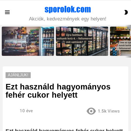
S
Menu
S
Akciók, kedvezmények egy helyen!
LATEST
STORIES
AJÁNLJUK!
Ezt használd hagyományos
fehér cukor helyett
10 éve
1.5k
Views