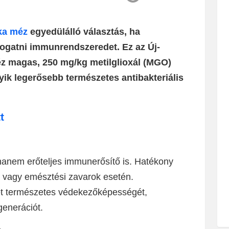
ka méz
egyedülálló választás, ha
gatni immunrendszeredet. Ez az Új-
z magas, 250 mg/kg metilglioxál (MGO)
yik legerősebb természetes antibakteriális
t
anem erőteljes immunerősítő is. Hatékony
s vagy emésztési zavarok esetén.
ezet természetes védekezőképességét,
enerációt.