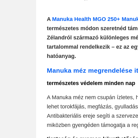
A
Manuka Health MGO 250+ Manu
természetes módon szeretnéd támo
Zélandról származó különleges mé
tartalommal rendelkezik – ez az eg
hatóanyag.
Manuka méz megrendelése it
természetes védelem minden nap
A Manuka méz nem csupán ízletes, h
lehet torokfájás, megfázás, gyulladá
Antibakteriális ereje segíti a szerv
miközben gyengéden támogatja a reg