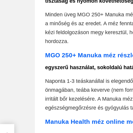
tisztaság és nyomon követhetősé
Minden üveg MGO 250+ Manuka méz n
a minőség és az eredet. A méz fenn
kézi feldolgozáson megy keresztül, 
hordozza.
MGO 250+ Manuka méz részle
egyszerű használat, sokoldalú hat
Naponta 1-3 teáskanállal is elegend
önmagában, teába keverve (nem forró
irritált bőr kezelésére. A Manuka m
egészségmegőrzésre és gyógyulás t
Manuka Health méz online m