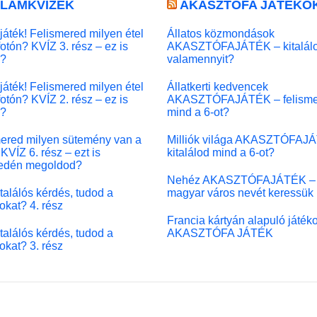
LLÁMKVÍZEK
AKASZTÓFA JÁTÉKO
játék! Felismered milyen étel
Állatos közmondások
fotón? KVÍZ 3. rész – ez is
AKASZTÓFAJÁTÉK – kitalál
l?
valamennyit?
játék! Felismered milyen étel
Állatkerti kedvencek
fotón? KVÍZ 2. rész – ez is
AKASZTÓFAJÁTÉK – felisme
l?
mind a 6-ot?
ered milyen sütemény van a
Milliók világa AKASZTÓFAJ
KVÍZ 6. rész – ezt is
kitalálod mind a 6-ot?
edén megoldod?
Nehéz AKASZTÓFAJÁTÉK –
 találós kérdés, tudod a
magyar város nevét keressük
okat? 4. rész
Francia kártyán alapuló játék
 találós kérdés, tudod a
AKASZTÓFA JÁTÉK
okat? 3. rész