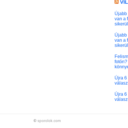
VI
Újabb 
van a 
sikerü
Újabb 
van a 
sikerü
Felism
fotón? 
könny
Újra 6
válasz
Újra 6
válasz
© sporolok.com