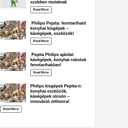
szebben mutatnak
Read More
Philips Pepita: fenntartható
konyhai kisgépek –
kávégépek, eszközök!
Read More
Pepita Philips ajánlat:
kávégépek, konyhai robotok
fenntarthatóan!
Read More
Philips kisgépek Pepita-n:
konyhai eszközök,
kávégépek olcsón –
innováció otthonra!
Read More