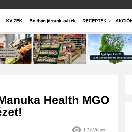
KVÍZEK
Boltban jártunk kvízek
RECEPTEK
AKCIÓ
a Manuka Health MGO
zet!
1.2k
Views