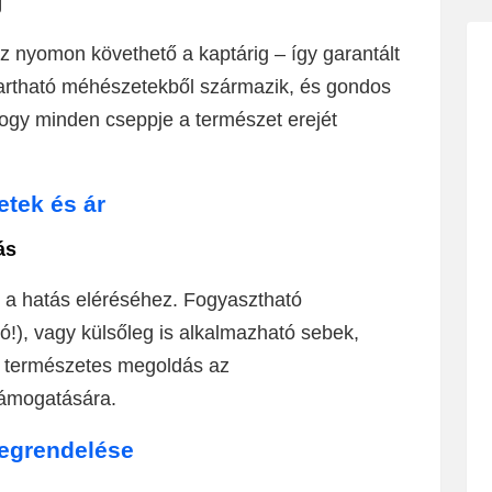
g
yomon követhető a kaptárig – így garantált
tartható méhészetekből származik, és gondos
hogy minden cseppje a természet erejét
tek és ár
ás
ő a hatás eléréséhez. Fogyasztható
!), vagy külsőleg is alkalmazható sebek,
éz természetes megoldás az
ámogatására.
egrendelése