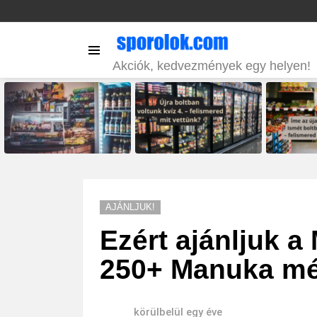
Menu
Akciók, kedvezmények egy helyen!
LATEST
STORIES
AJÁNLJUK!
Ezért ajánljuk 
250+ Manuka mé
körülbelül egy éve