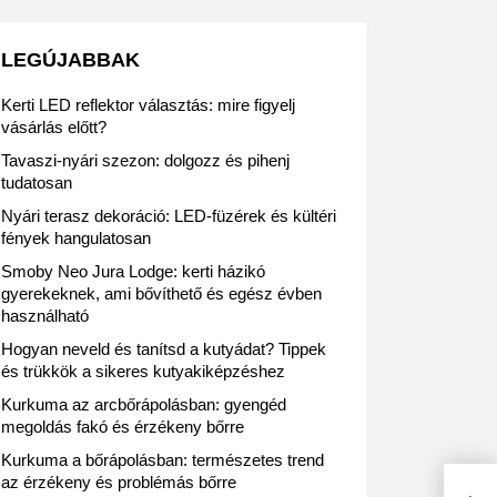
LEGÚJABBAK
Kerti LED reflektor választás: mire figyelj
vásárlás előtt?
Tavaszi-nyári szezon: dolgozz és pihenj
tudatosan
Nyári terasz dekoráció: LED-füzérek és kültéri
fények hangulatosan
Smoby Neo Jura Lodge: kerti házikó
gyerekeknek, ami bővíthető és egész évben
használható
Hogyan neveld és tanítsd a kutyádat? Tippek
és trükkök a sikeres kutyakiképzéshez
Kurkuma az arcbőrápolásban: gyengéd
megoldás fakó és érzékeny bőrre
Kurkuma a bőrápolásban: természetes trend
az érzékeny és problémás bőrre