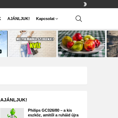
SWITCH
SKIN
SEARCH
K
AJÁNLJUK!
Kapcsolat
AJÁNLJUK!
Philips GC026/80 – a kis
eszköz, amitől a ruháid újra