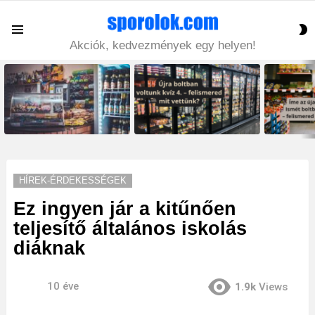
S
Menu
S
Akciók, kedvezmények egy helyen!
LATEST
STORIES
HÍREK-ÉRDEKESSÉGEK
Ez ingyen jár a kitűnően
teljesítő általános iskolás
diáknak
10 éve
1.9k
Views