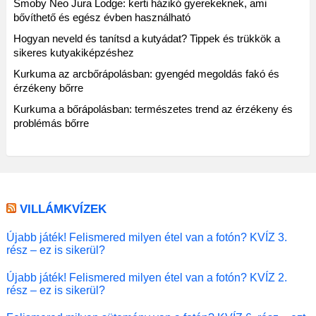
Smoby Neo Jura Lodge: kerti házikó gyerekeknek, ami
bővíthető és egész évben használható
Hogyan neveld és tanítsd a kutyádat? Tippek és trükkök a
sikeres kutyakiképzéshez
Kurkuma az arcbőrápolásban: gyengéd megoldás fakó és
érzékeny bőrre
Kurkuma a bőrápolásban: természetes trend az érzékeny és
problémás bőrre
VILLÁMKVÍZEK
Újabb játék! Felismered milyen étel van a fotón? KVÍZ 3.
rész – ez is sikerül?
Újabb játék! Felismered milyen étel van a fotón? KVÍZ 2.
rész – ez is sikerül?