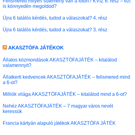
Felismered milyen sütemény van a fotón? KVÍZ 6. rész – ezt
is könnyedén megoldod?
Újra 6 találós kérdés, tudod a válaszokat? 4. rész
Újra 6 találós kérdés, tudod a válaszokat? 3. rész
AKASZTÓFA JÁTÉKOK
Állatos közmondások AKASZTÓFAJÁTÉK – kitalálod
valamennyit?
Állatkerti kedvencek AKASZTÓFAJÁTÉK – felismered mind
a 6-ot?
Milliók világa AKASZTÓFAJÁTÉK – kitalálod mind a 6-ot?
Nehéz AKASZTÓFAJÁTÉK – 7 magyar város nevét
keressük
Francia kártyán alapuló játékok AKASZTÓFA JÁTÉK