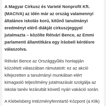
A Magyar Cirkusz és Varieté Nonprofit Kft.
(MACIVA) az idén már az ország valamennyi
általános iskolás korú, kitűnő tanulmányi
eredményt elérő diákját cirkuszjeggyel
jutalmazta – közölte Rétvári Bence, az Emmi
parlamenti államtitkára egy írásbeli kérdésre
válaszolva.
Rétvári Bence az Országgyűlés honlapján
közzétett válaszában rámutatott: ez az akció
kifejezetten a tanulmányi munkában elért
kimagasló teljesítmény jutalmazását szolgálja az
iskolai tanév lezárultát követő nyári vakáció során.
A Klebelsberg Intézményfenntartó Központ (a Klik)