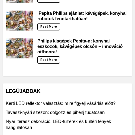
Pepita Philips ajánlat: kávégépek, konyhai
robotok fenntarthatóan!
Read More
Philips kisgépek Pepita-n: konyhai
eszközök, kávégépek olcsón – innováció
otthonra!
Read More
LEGÚJABBAK
Kerti LED reflektor választás: mire figyelj vásárlás előtt?
Tavaszi-nyári szezon: dolgozz és pihenj tudatosan
Nyári terasz dekoráció: LED-füzérek és kültéri fények
hangulatosan