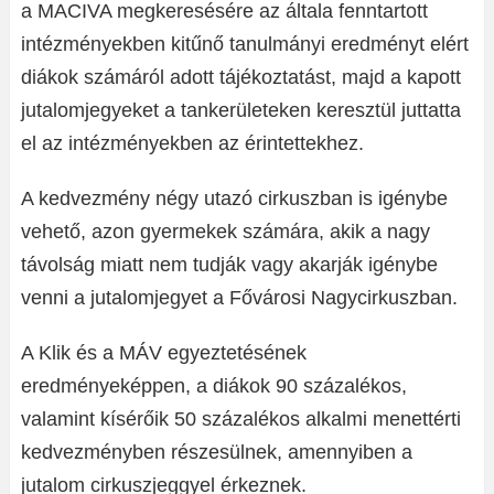
a MACIVA megkeresésére az általa fenntartott
intézményekben kitűnő tanulmányi eredményt elért
diákok számáról adott tájékoztatást, majd a kapott
jutalomjegyeket a tankerületeken keresztül juttatta
el az intézményekben az érintettekhez.
A kedvezmény négy utazó cirkuszban is igénybe
vehető, azon gyermekek számára, akik a nagy
távolság miatt nem tudják vagy akarják igénybe
venni a jutalomjegyet a Fővárosi Nagycirkuszban.
A Klik és a MÁV egyeztetésének
eredményeképpen, a diákok 90 százalékos,
valamint kísérőik 50 százalékos alkalmi menettérti
kedvezményben részesülnek, amennyiben a
jutalom cirkuszjeggyel érkeznek.