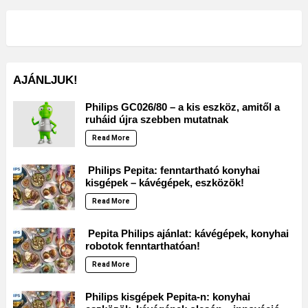
AJÁNLJUK!
Philips GC026/80 – a kis eszköz, amitől a
ruháid újra szebben mutatnak
Read More
Philips Pepita: fenntartható konyhai
kisgépek – kávégépek, eszközök!
Read More
Pepita Philips ajánlat: kávégépek, konyhai
robotok fenntarthatóan!
Read More
Philips kisgépek Pepita-n: konyhai