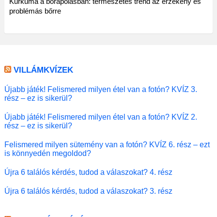
Kurkuma a bőrápolásban: természetes trend az érzékeny és
problémás bőrre
VILLÁMKVÍZEK
Újabb játék! Felismered milyen étel van a fotón? KVÍZ 3.
rész – ez is sikerül?
Újabb játék! Felismered milyen étel van a fotón? KVÍZ 2.
rész – ez is sikerül?
Felismered milyen sütemény van a fotón? KVÍZ 6. rész – ezt
is könnyedén megoldod?
Újra 6 találós kérdés, tudod a válaszokat? 4. rész
Újra 6 találós kérdés, tudod a válaszokat? 3. rész