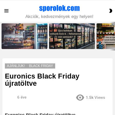
S
Menu
S
Akciók, kedvezmények egy helyen!
LATEST
STORIES
AJÁNLJUK!
BLACK FRIDAY
Euronics Black Friday
újratöltve
6 éve
1.5k
Views