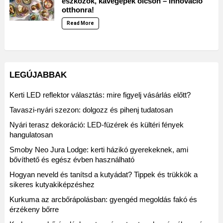
eszközök, kávégépek olcsón – innováció
otthonra!
Read More
LEGÚJABBAK
Kerti LED reflektor választás: mire figyelj vásárlás előtt?
Tavaszi-nyári szezon: dolgozz és pihenj tudatosan
Nyári terasz dekoráció: LED-füzérek és kültéri fények
hangulatosan
Smoby Neo Jura Lodge: kerti házikó gyerekeknek, ami
bővíthető és egész évben használható
Hogyan neveld és tanítsd a kutyádat? Tippek és trükkök a
sikeres kutyakiképzéshez
Kurkuma az arcbőrápolásban: gyengéd megoldás fakó és
érzékeny bőrre