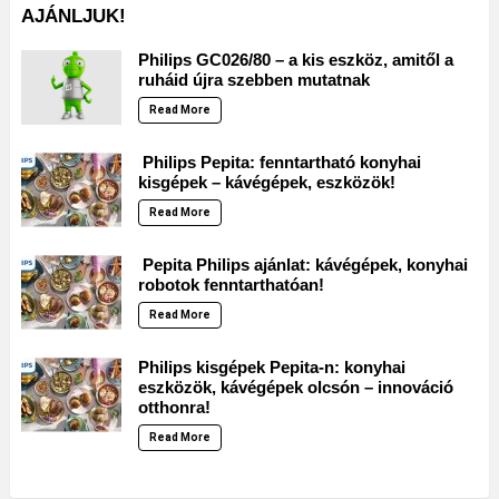
AJÁNLJUK!
Philips GC026/80 – a kis eszköz, amitől a
ruháid újra szebben mutatnak
Read More
Philips Pepita: fenntartható konyhai
kisgépek – kávégépek, eszközök!
Read More
Pepita Philips ajánlat: kávégépek, konyhai
robotok fenntarthatóan!
Read More
Philips kisgépek Pepita-n: konyhai
eszközök, kávégépek olcsón – innováció
otthonra!
Read More