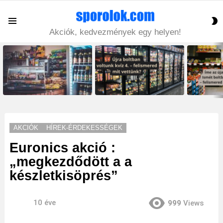
S
Menu
S
Akciók, kedvezmények egy helyen!
LATEST
STORIES
AKCIÓK
HÍREK-ÉRDEKESSÉGEK
Euronics akció :
„megkezdődött a a
készletkisöprés”
10 éve
999
Views