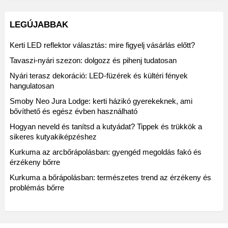
LEGÚJABBAK
Kerti LED reflektor választás: mire figyelj vásárlás előtt?
Tavaszi-nyári szezon: dolgozz és pihenj tudatosan
Nyári terasz dekoráció: LED-füzérek és kültéri fények
hangulatosan
Smoby Neo Jura Lodge: kerti házikó gyerekeknek, ami
bővíthető és egész évben használható
Hogyan neveld és tanítsd a kutyádat? Tippek és trükkök a
sikeres kutyakiképzéshez
Kurkuma az arcbőrápolásban: gyengéd megoldás fakó és
érzékeny bőrre
Kurkuma a bőrápolásban: természetes trend az érzékeny és
problémás bőrre