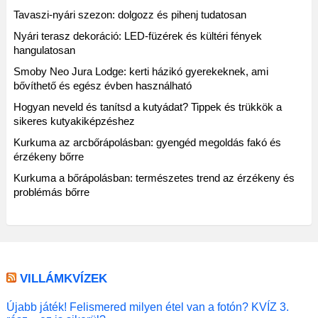
Tavaszi-nyári szezon: dolgozz és pihenj tudatosan
Nyári terasz dekoráció: LED-füzérek és kültéri fények
hangulatosan
Smoby Neo Jura Lodge: kerti házikó gyerekeknek, ami
bővíthető és egész évben használható
Hogyan neveld és tanítsd a kutyádat? Tippek és trükkök a
sikeres kutyakiképzéshez
Kurkuma az arcbőrápolásban: gyengéd megoldás fakó és
érzékeny bőrre
Kurkuma a bőrápolásban: természetes trend az érzékeny és
problémás bőrre
VILLÁMKVÍZEK
Újabb játék! Felismered milyen étel van a fotón? KVÍZ 3.