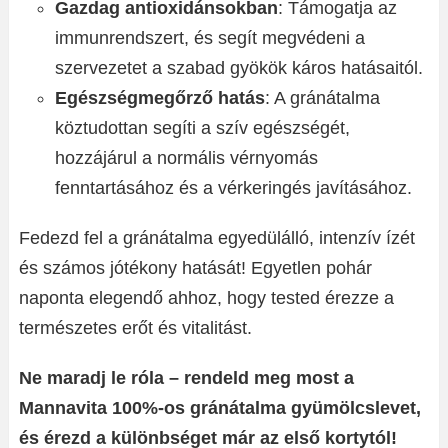
Gazdag antioxidánsokban
: Támogatja az
immunrendszert, és segít megvédeni a
szervezetet a szabad gyökök káros hatásaitól.
Egészségmegőrző hatás
: A gránátalma
köztudottan segíti a szív egészségét,
hozzájárul a normális vérnyomás
fenntartásához és a vérkeringés javításához.
Fedezd fel a gránátalma egyedülálló, intenzív ízét
és számos jótékony hatását! Egyetlen pohár
naponta elegendő ahhoz, hogy tested érezze a
természetes erőt és vitalitást.
Ne maradj le róla – rendeld meg most a
Mannavita 100%-os gránátalma gyümölcslevet,
és érezd a különbséget már az első kortytól!