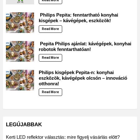
Read More
Philips Pepita: fenntartható konyhai
kisgépek – kávégépek, eszközök!
Read More
Pepita Philips ajánlat: kávégépek, konyhai
robotok fenntarthatóan!
Read More
Philips kisgépek Pepita-n: konyhai
eszközök, kávégépek olcsón – innováció
otthonra!
Read More
LEGÚJABBAK
Kerti LED reflektor választás: mire figyelj vásárlás előtt?