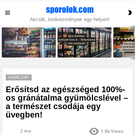
S
Menu
S
Akciók, kedvezmények egy helyen!
LATEST
STORIES
AJÁNLJUK!
Erősítsd az egészséged 100%-
os gránátalma gyümölcslével –
a természet csodája egy
üvegben!
2 éve
1.5k
Views