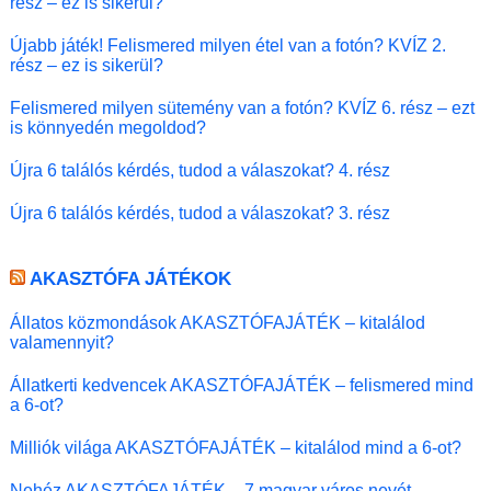
rész – ez is sikerül?
Újabb játék! Felismered milyen étel van a fotón? KVÍZ 2.
rész – ez is sikerül?
Felismered milyen sütemény van a fotón? KVÍZ 6. rész – ezt
is könnyedén megoldod?
Újra 6 találós kérdés, tudod a válaszokat? 4. rész
Újra 6 találós kérdés, tudod a válaszokat? 3. rész
AKASZTÓFA JÁTÉKOK
Állatos közmondások AKASZTÓFAJÁTÉK – kitalálod
valamennyit?
Állatkerti kedvencek AKASZTÓFAJÁTÉK – felismered mind
a 6-ot?
Milliók világa AKASZTÓFAJÁTÉK – kitalálod mind a 6-ot?
Nehéz AKASZTÓFAJÁTÉK – 7 magyar város nevét