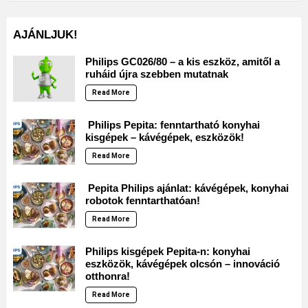
AJÁNLJUK!
Philips GC026/80 – a kis eszköz, amitől a
ruháid újra szebben mutatnak
Read More
Philips Pepita: fenntartható konyhai
kisgépek – kávégépek, eszközök!
Read More
Pepita Philips ajánlat: kávégépek, konyhai
robotok fenntarthatóan!
Read More
Philips kisgépek Pepita-n: konyhai
eszközök, kávégépek olcsón – innováció
otthonra!
Read More