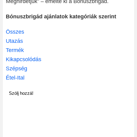
Meghirdetjük” – emelte ki a Bónuszbrigád.
Bónuszbrigád ajánlatok kategóriák szerint
Összes
Utazás
Termék
Kikapcsolódás
Szépség
Étel-Ital
Szólj hozzá!