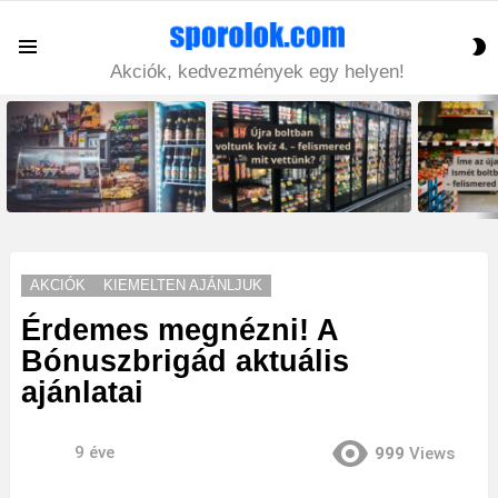
S
Menu
S
Akciók, kedvezmények egy helyen!
LATEST
STORIES
AKCIÓK
KIEMELTEN AJÁNLJUK
Érdemes megnézni! A
Bónuszbrigád aktuális
ajánlatai
9 éve
999
Views