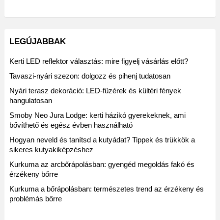
LEGÚJABBAK
Kerti LED reflektor választás: mire figyelj vásárlás előtt?
Tavaszi-nyári szezon: dolgozz és pihenj tudatosan
Nyári terasz dekoráció: LED-füzérek és kültéri fények
hangulatosan
Smoby Neo Jura Lodge: kerti házikó gyerekeknek, ami
bővíthető és egész évben használható
Hogyan neveld és tanítsd a kutyádat? Tippek és trükkök a
sikeres kutyakiképzéshez
Kurkuma az arcbőrápolásban: gyengéd megoldás fakó és
érzékeny bőrre
Kurkuma a bőrápolásban: természetes trend az érzékeny és
problémás bőrre