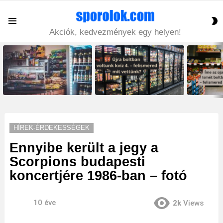
S
Menu
S
Akciók, kedvezmények egy helyen!
LATEST
STORIES
HÍREK-ÉRDEKESSÉGEK
Ennyibe került a jegy a
Scorpions budapesti
koncertjére 1986-ban – fotó
10 éve
2k
Views