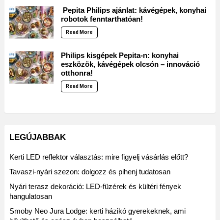
Pepita Philips ajánlat: kávégépek, konyhai
robotok fenntarthatóan!
Read More
Philips kisgépek Pepita-n: konyhai
eszközök, kávégépek olcsón – innováció
otthonra!
Read More
LEGÚJABBAK
Kerti LED reflektor választás: mire figyelj vásárlás előtt?
Tavaszi-nyári szezon: dolgozz és pihenj tudatosan
Nyári terasz dekoráció: LED-füzérek és kültéri fények
hangulatosan
Smoby Neo Jura Lodge: kerti házikó gyerekeknek, ami