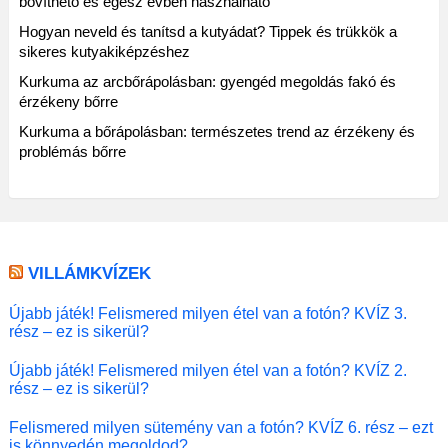
bővíthető és egész évben használható
Hogyan neveld és tanítsd a kutyádat? Tippek és trükkök a
sikeres kutyakiképzéshez
Kurkuma az arcbőrápolásban: gyengéd megoldás fakó és
érzékeny bőrre
Kurkuma a bőrápolásban: természetes trend az érzékeny és
problémás bőrre
VILLÁMKVÍZEK
Újabb játék! Felismered milyen étel van a fotón? KVÍZ 3.
rész – ez is sikerül?
Újabb játék! Felismered milyen étel van a fotón? KVÍZ 2.
rész – ez is sikerül?
Felismered milyen sütemény van a fotón? KVÍZ 6. rész – ezt
is könnyedén megoldod?