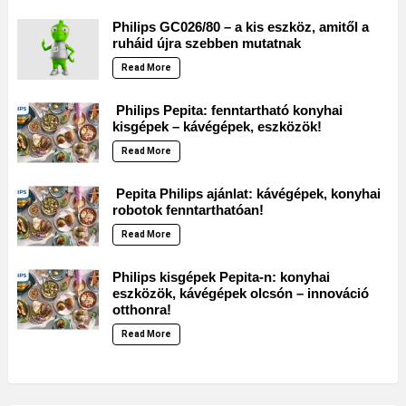
Philips GC026/80 – a kis eszköz, amitől a
ruháid újra szebben mutatnak
Read More
Philips Pepita: fenntartható konyhai
kisgépek – kávégépek, eszközök!
Read More
Pepita Philips ajánlat: kávégépek, konyhai
robotok fenntarthatóan!
Read More
Philips kisgépek Pepita-n: konyhai
eszközök, kávégépek olcsón – innováció
otthonra!
Read More