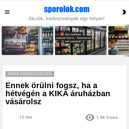
S
Menu
S
Akciók, kedvezmények egy helyen!
LATEST
STORIES
HÍREK-ÉRDEKESSÉGEK
Ennek örülni fogsz, ha a
hétvégén a KIKA áruházban
vásárolsz
10 éve
1.9k
Views