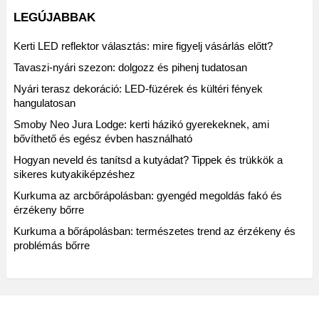
LEGÚJABBAK
Kerti LED reflektor választás: mire figyelj vásárlás előtt?
Tavaszi-nyári szezon: dolgozz és pihenj tudatosan
Nyári terasz dekoráció: LED-füzérek és kültéri fények
hangulatosan
Smoby Neo Jura Lodge: kerti házikó gyerekeknek, ami
bővíthető és egész évben használható
Hogyan neveld és tanítsd a kutyádat? Tippek és trükkök a
sikeres kutyakiképzéshez
Kurkuma az arcbőrápolásban: gyengéd megoldás fakó és
érzékeny bőrre
Kurkuma a bőrápolásban: természetes trend az érzékeny és
problémás bőrre