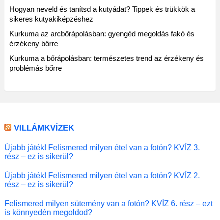
Hogyan neveld és tanítsd a kutyádat? Tippek és trükkök a
sikeres kutyakiképzéshez
Kurkuma az arcbőrápolásban: gyengéd megoldás fakó és
érzékeny bőrre
Kurkuma a bőrápolásban: természetes trend az érzékeny és
problémás bőrre
VILLÁMKVÍZEK
Újabb játék! Felismered milyen étel van a fotón? KVÍZ 3.
rész – ez is sikerül?
Újabb játék! Felismered milyen étel van a fotón? KVÍZ 2.
rész – ez is sikerül?
Felismered milyen sütemény van a fotón? KVÍZ 6. rész – ezt
is könnyedén megoldod?