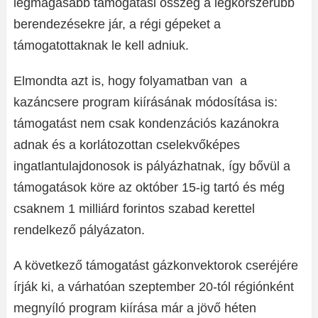
legmagasabb támogatási összeg a legkorszerűbb
berendezésekre jár, a régi gépeket a
támogatottaknak le kell adniuk.
Elmondta azt is, hogy folyamatban van a
kazáncsere program kiírásának módosítása is:
támogatást nem csak kondenzációs kazánokra
adnak és a korlátozottan cselekvőképes
ingatlantulajdonosok is pályázhatnak, így bővül a
támogatások köre az október 15-ig tartó és még
csaknem 1 milliárd forintos szabad kerettel
rendelkező pályázaton.
A következő támogatást gázkonvektorok cseréjére
írják ki, a várhatóan szeptember 20-tól régiónként
megnyíló program kiírása már a jövő héten