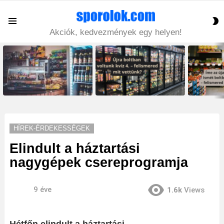
S
Menu
S
Akciók, kedvezmények egy helyen!
LATEST
STORIES
HÍREK-ÉRDEKESSÉGEK
Elindult a háztartási
nagygépek csereprogramja
9 éve
1.6k
Views