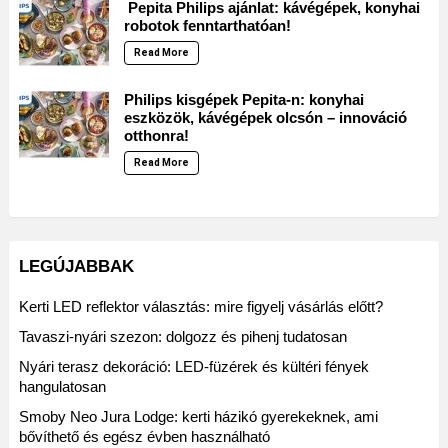
Pepita Philips ajánlat: kávégépek, konyhai
robotok fenntarthatóan!
Read More
Philips kisgépek Pepita-n: konyhai
eszközök, kávégépek olcsón – innováció
otthonra!
Read More
LEGÚJABBAK
Kerti LED reflektor választás: mire figyelj vásárlás előtt?
Tavaszi-nyári szezon: dolgozz és pihenj tudatosan
Nyári terasz dekoráció: LED-füzérek és kültéri fények
hangulatosan
Smoby Neo Jura Lodge: kerti házikó gyerekeknek, ami
bővíthető és egész évben használható