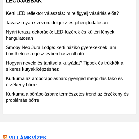
LEGÚJABBAK
Kerti LED reflektor választás: mire figyelj vásárlás előtt?
Tavaszi-nyári szezon: dolgozz és pihenj tudatosan
Nyári terasz dekoráció: LED-füzérek és kültéri fények
hangulatosan
Smoby Neo Jura Lodge: kerti házikó gyerekeknek, ami
bővíthető és egész évben használható
Hogyan neveld és tanítsd a kutyádat? Tippek és trükkök a
sikeres kutyakiképzéshez
Kurkuma az arcbőrápolásban: gyengéd megoldás fakó és
érzékeny bőrre
Kurkuma a bőrápolásban: természetes trend az érzékeny és
problémás bőrre
VILLÁMKVÍZEK