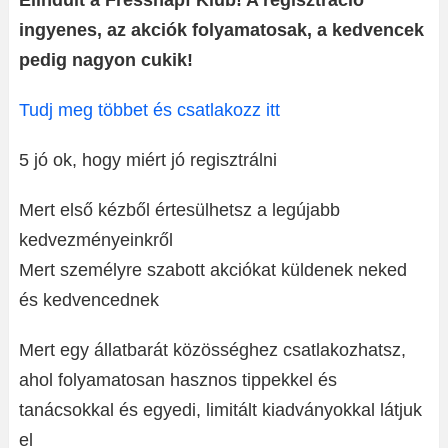
Elindult a Fressnapf Klub! A regisztráció
ingyenes, az akciók folyamatosak, a kedvencek
pedig nagyon cukik!
Tudj meg többet és csatlakozz itt
5 jó ok, hogy miért jó regisztrálni
Mert első kézből értesülhetsz a legújabb
kedvezményeinkről
Mert személyre szabott akciókat küldenek neked
és kedvencednek
Mert egy állatbarát közösséghez csatlakozhatsz,
ahol folyamatosan hasznos tippekkel és
tanácsokkal és egyedi, limitált kiadványokkal látjuk
el