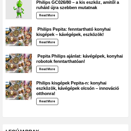
Philips GC026/80 – a kis eszköz, amitől a
ruháid újra szebben mutatnak
Read More
Philips Pepita: fenntartható konyhai
kisgépek – kávégépek, eszközök!
Read More
Pepita Philips ajánlat: kávégépek, konyhai
robotok fenntarthatóan!
Read More
Philips kisgépek Pepita-n: konyhai
eszközök, kávégépek olcsón – innováció
otthonra!
Read More