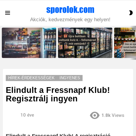
S
Menu
S
Akciók, kedvezmények egy helyen!
LATEST
STORIES
HÍREK-ÉRDEKESSÉGEK
INGYENES
Elindult a Fressnapf Klub!
Regisztrálj ingyen
10 éve
1.8k
Views