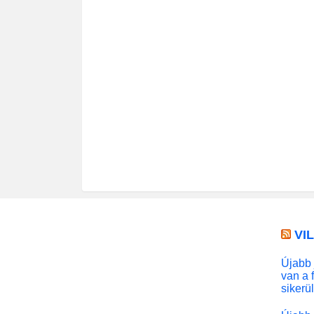
VI
Újabb 
van a 
sikerü