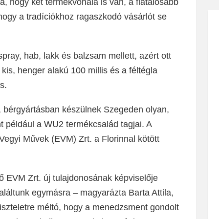
ra, hogy két termékvonala is van, a fiatalosabb
ogy a tradíciókhoz ragaszkodó vásárlót se
pray, hab, lakk és balzsam mellett, azért ott
kis, henger alakú 100 millis és a féltégla
s.
an, bérgyártásban készülnek Szegeden olyan,
t például a WU2 termékcsalád tagjai. A
egyi Művek (EVM) Zrt. a Florinnal kötött
ő EVM Zrt. új tulajdonosának képviselője
találtunk egymásra – magyarázta Barta Attila,
 Tiszteletre méltó, hogy a menedzsment gondolt