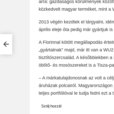
arra: gazdaságos körülmények között 
közkedvelt magyar terméket, mint a 
2013 végén kezdtek el tárgyalni, idé
április eleje óta pedig már gyártjuk i
A Florinnal kötött megállapodás ér
nyes
„gyártatnak” majd, már itt van a WU
tisztítószercsalád. A későbbiekben a 
öblítő- és mosószereket is a Tisza-par
– A márkatulajdonosnak az volt a cél
áruházak polcairól. Magyarországon 
teljes portfólióval le tudja fedni ezt a t
Szólj hozzá!