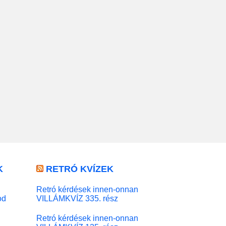
K
RETRÓ KVÍZEK
Retró kérdések innen-onnan
od
VILLÁMKVÍZ 335. rész
Retró kérdések innen-onnan