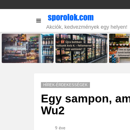
Menu
Akciók, kedvezmények egy helyen!
LATEST
STORIES
HÍREK-ÉRDEKESSÉGEK
Egy sampon, amit
Wu2
9 éve