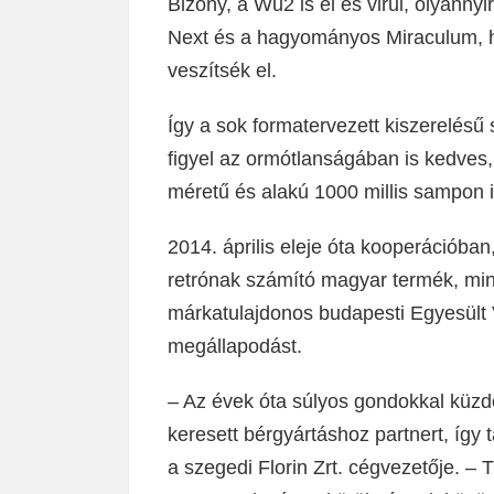
Bizony, a Wu2 is él és virul, olyannyi
Next és a hagyományos Miraculum, h
veszítsék el.
Így a sok formatervezett kiszerelésű s
figyel az ormótlanságában is kedves, 
méretű és alakú 1000 millis sampon i
2014. április eleje óta kooperációb
retrónak számító magyar termék, min
márkatulajdonos budapesti Egyesült V
megállapodást.
– Az évek óta súlyos gondokkal küzd
keresett bérgyártáshoz partnert, így 
a szegedi Florin Zrt. cégvezetője. –