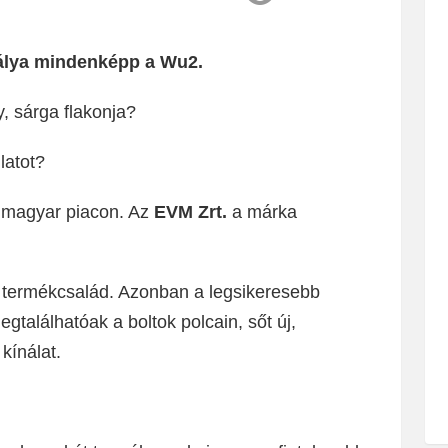
rálya mindenképp a Wu2.
, sárga flakonja?
latot?
 magyar piacon. Az
EVM Zrt.
a márka
 termékcsalád. Azonban a legsikeresebb
alálhatóak a boltok polcain, sőt új,
 kínálat.