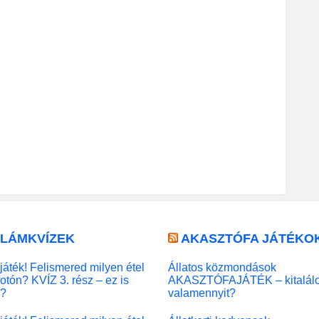
LLÁMKVÍZEK
AKASZTÓFA JÁTÉKO
játék! Felismered milyen étel
Állatos közmondások
fotón? KVÍZ 3. rész – ez is
AKASZTÓFAJÁTÉK – kitalál
l?
valamennyit?