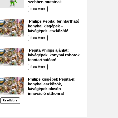
szebben mutatnak
Read More
Philips Pepita: fenntartható
konyhai kisgépek –
kávégépek, eszközök!
Read More
Pepita Philips ajánlat:
kávégépek, konyhai robotok
fenntarthatóan!
Read More
Philips kisgépek Pepita-n:
konyhai eszközök,
kávégépek olcsón –
innováció otthonra!
Read More