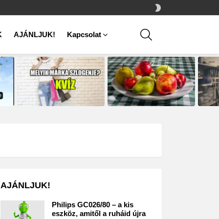
SWITCH
SKIN
SEARCH
K
AJÁNLJUK!
Kapcsolat
AJÁNLJUK!
Philips GC026/80 – a kis
eszköz, amitől a ruháid újra