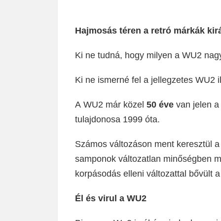
Hajmosás téren a retró márkák ki
Ki ne tudná, hogy milyen a WU2 nagy
Ki ne ismerné fel a jellegzetes WU2 il
A WU2 már közel
50 éve
van jelen a
tulajdonosa 1999 óta.
Számos változáson ment keresztül a
samponok változatlan minőségben megt
korpásodás elleni változattal bővült a
Él és virul a WU2