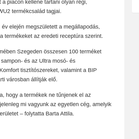
a piacon kellene tartani olyan régi,
WU2 termékcsalád tagjai.
n év elején megszületett a megállapodás,
s a termékeket az eredeti receptúra szerint.
telmében Szegeden összesen 100 terméket
2 sampon- és az Ultra mosó- és
Komfort tisztítószereket, valamint a BIP
ti városban állítják elő.
ja, hogy a termékek ne tűnjenek el az
jelenleg mi vagyunk az egyetlen cég, amelyik
erületet – folytatta Barta Attila.