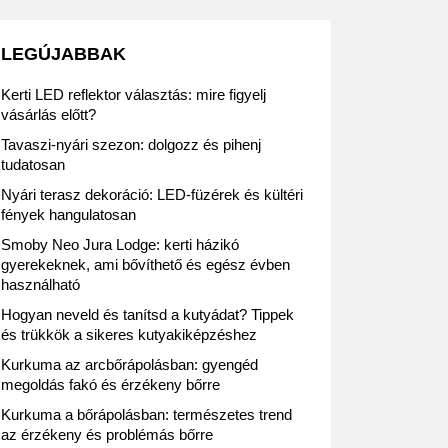
LEGÚJABBAK
Kerti LED reflektor választás: mire figyelj
vásárlás előtt?
Tavaszi-nyári szezon: dolgozz és pihenj
tudatosan
Nyári terasz dekoráció: LED-füzérek és kültéri
fények hangulatosan
Smoby Neo Jura Lodge: kerti házikó
gyerekeknek, ami bővíthető és egész évben
használható
Hogyan neveld és tanítsd a kutyádat? Tippek
és trükkök a sikeres kutyakiképzéshez
Kurkuma az arcbőrápolásban: gyengéd
megoldás fakó és érzékeny bőrre
Kurkuma a bőrápolásban: természetes trend
az érzékeny és problémás bőrre