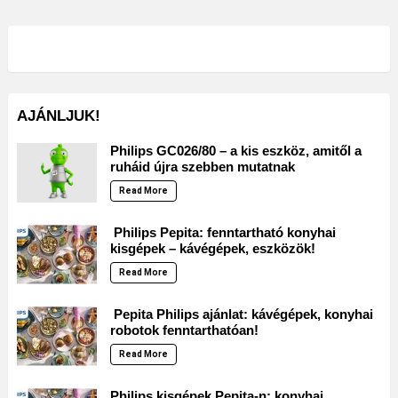
AJÁNLJUK!
Philips GC026/80 – a kis eszköz, amitől a
ruháid újra szebben mutatnak
Read More
Philips Pepita: fenntartható konyhai
kisgépek – kávégépek, eszközök!
Read More
Pepita Philips ajánlat: kávégépek, konyhai
robotok fenntarthatóan!
Read More
Philips kisgépek Pepita-n: konyhai