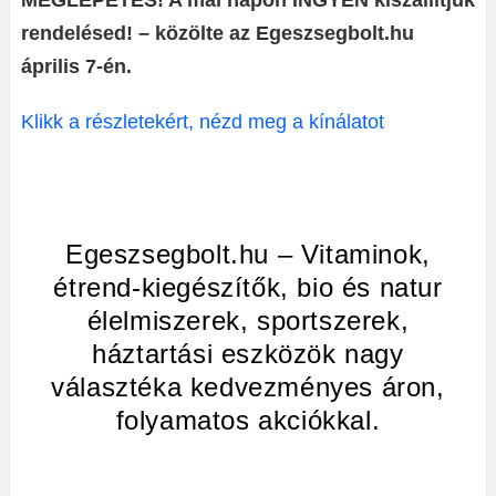
MEGLEPETÉS! A mai napon INGYEN kiszállítjuk
rendelésed! – közölte az Egeszsegbolt.hu
április 7-én.
Klikk a részletekért, nézd meg a kínálatot
Egeszsegbolt.hu – Vitaminok,
étrend-kiegészítők, bio és natur
élelmiszerek, sportszerek,
háztartási eszközök nagy
választéka kedvezményes áron,
folyamatos akciókkal.