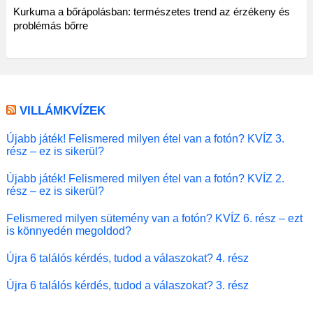
Kurkuma a bőrápolásban: természetes trend az érzékeny és
problémás bőrre
VILLÁMKVÍZEK
Újabb játék! Felismered milyen étel van a fotón? KVÍZ 3.
rész – ez is sikerül?
Újabb játék! Felismered milyen étel van a fotón? KVÍZ 2.
rész – ez is sikerül?
Felismered milyen sütemény van a fotón? KVÍZ 6. rész – ezt
is könnyedén megoldod?
Újra 6 találós kérdés, tudod a válaszokat? 4. rész
Újra 6 találós kérdés, tudod a válaszokat? 3. rész