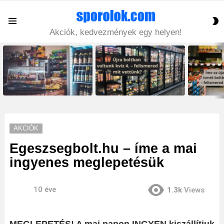
S
Menu
S
Akciók, kedvezmények egy helyen!
LATEST
STORIES
AKCIÓK
Egeszsegbolt.hu – íme a mai
ingyenes meglepetésük
10 éve
1.3k
Views