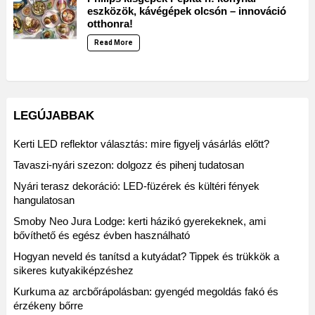
eszközök, kávégépek olcsón – innováció
otthonra!
Read More
LEGÚJABBAK
Kerti LED reflektor választás: mire figyelj vásárlás előtt?
Tavaszi-nyári szezon: dolgozz és pihenj tudatosan
Nyári terasz dekoráció: LED-füzérek és kültéri fények
hangulatosan
Smoby Neo Jura Lodge: kerti házikó gyerekeknek, ami
bővíthető és egész évben használható
Hogyan neveld és tanítsd a kutyádat? Tippek és trükkök a
sikeres kutyakiképzéshez
Kurkuma az arcbőrápolásban: gyengéd megoldás fakó és
érzékeny bőrre