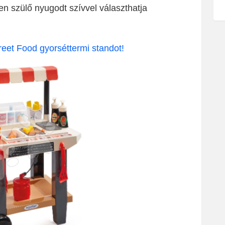
n szülő nyugodt szívvel választhatja
reet Food gyorséttermi standot!