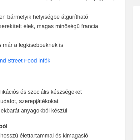
en bármelyik helyiségbe átgurítható
kerekített élek, magas minőségű francia
s már a legkisebbeknek is
and Street Food infók
nikációs és szociális készségeket
tudatot, szerepjátékokat
mekbarát anyagokból készül
ból
l, hosszú élettartammal és kimagasló