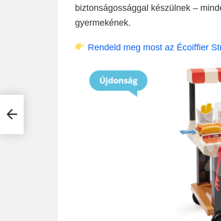
biztonságossággal készülnek – minde
gyermekének.
Rendeld meg most az Écoiffier St
nfok