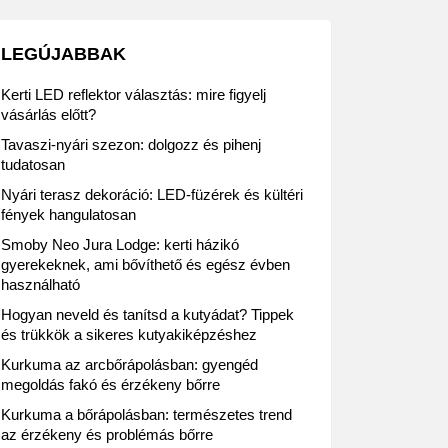
LEGÚJABBAK
Kerti LED reflektor választás: mire figyelj
vásárlás előtt?
Tavaszi-nyári szezon: dolgozz és pihenj
tudatosan
Nyári terasz dekoráció: LED-füzérek és kültéri
fények hangulatosan
Smoby Neo Jura Lodge: kerti házikó
gyerekeknek, ami bővíthető és egész évben
használható
Hogyan neveld és tanítsd a kutyádat? Tippek
és trükkök a sikeres kutyakiképzéshez
Kurkuma az arcbőrápolásban: gyengéd
megoldás fakó és érzékeny bőrre
Kurkuma a bőrápolásban: természetes trend
az érzékeny és problémás bőrre