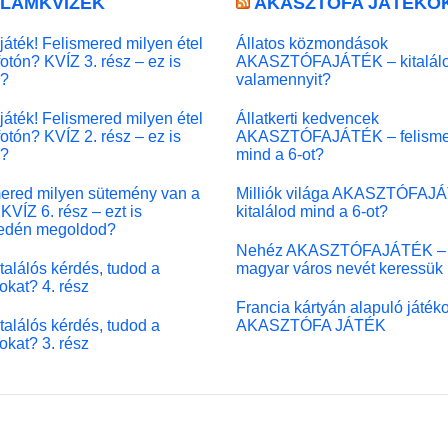
LLÁMKVÍZEK
AKASZTÓFA JÁTÉKO
játék! Felismered milyen étel
Állatos közmondások
fotón? KVÍZ 3. rész – ez is
AKASZTÓFAJÁTÉK – kitalál
l?
valamennyit?
játék! Felismered milyen étel
Állatkerti kedvencek
fotón? KVÍZ 2. rész – ez is
AKASZTÓFAJÁTÉK – felisme
l?
mind a 6-ot?
ered milyen sütemény van a
Milliók világa AKASZTÓFAJ
KVÍZ 6. rész – ezt is
kitalálod mind a 6-ot?
edén megoldod?
Nehéz AKASZTÓFAJÁTÉK –
 találós kérdés, tudod a
magyar város nevét keressük
okat? 4. rész
Francia kártyán alapuló játék
 találós kérdés, tudod a
AKASZTÓFA JÁTÉK
okat? 3. rész