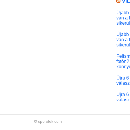
VI
Újabb 
van a 
sikerü
Újabb 
van a 
sikerü
Felism
fotón? 
könny
Újra 6
válasz
Újra 6
válasz
© sporolok.com