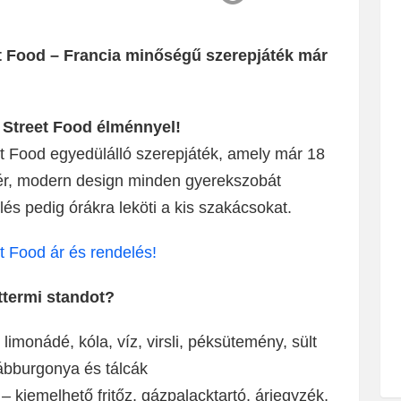
et Food – Francia minőségű szerepjáték már
Street Food élménnyel!
et Food egyedülálló szerepjáték, amely már 18
ehér, modern design minden gyerekszobát
és pedig órákra leköti a kis szakácsokat.
t Food ár és rendelés!
ttermi standot?
imonádé, kóla, víz, virsli, péksütemény, sült
sábburgonya és tálcák
– kiemelhető fritőz, gázpalacktartó, árjegyzék,