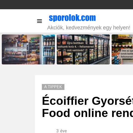
Menu
Akciók, kedvezmények egy helyen!
LATEST
STORIES
A TIPPEK
Écoiffier Gyorsé
Food online rend
3 éve