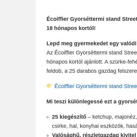
Écoiffier Gyorséttermi stand Stre
18 hónapos kortól!
Lepd meg gyermekedet egy valódi 
Az Écoiffier Gyorséttermi stand Stre
hónapos kortól ajánlott. A szürke-f
feldob, a 25 darabos gazdag felszerel
Écoiffier Gyorséttermi stand Stree
Mi teszi különlegessé ezt a gyorsé
25 kiegészítő
– ketchup, majonéz, l
csirke, hal, konyhai eszközök, ha
Valósághű, részletgazdag kivitel