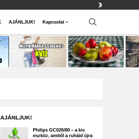
SWITCH
SKIN
SEARCH
K
AJÁNLJUK!
Kapcsolat
AJÁNLJUK!
Philips GC026/80 – a kis
eszköz, amitől a ruháid újra