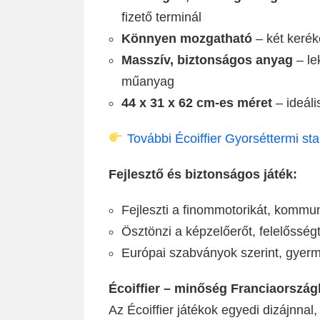
fizető terminál
Könnyen mozgatható
– két kerék
Masszív, biztonságos anyag
– le
műanyag
44 x 31 x 62 cm-es méret
– ideáli
További Écoiffier Gyorséttermi st
Fejlesztő és biztonságos játék:
Fejleszti a finommotorikát, kommu
Ösztönzi a képzelőerőt, felelősség
Európai szabványok szerint, gyer
Écoiffier – minőség Franciaország
Az Écoiffier játékok egyedi dizájnna