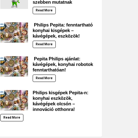
szebben mutatnak
Read More
Philips Pepita: fenntartható
konyhai kisgépek –
kávégépek, eszközök!
Read More
Pepita Philips ajánlat:
kávégépek, konyhai robotok
fenntarthatóan!
Read More
Philips kisgépek Pepita-n:
konyhai eszközök,
kávégépek olcsón –
innováció otthonra!
Read More