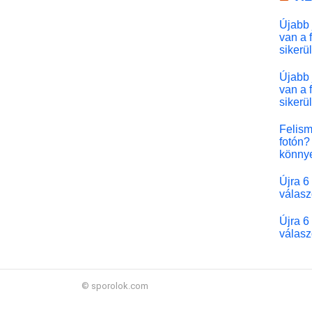
Újabb 
van a 
sikerü
Újabb 
van a 
sikerü
Felism
fotón? 
könny
Újra 6
válasz
Újra 6
válasz
© sporolok.com