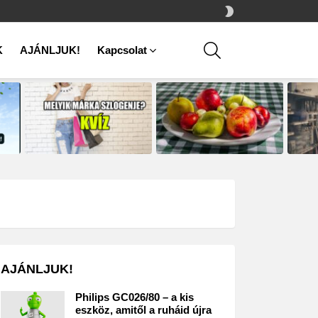
SWITCH
SKIN
SEARCH
K
AJÁNLJUK!
Kapcsolat
AJÁNLJUK!
Philips GC026/80 – a kis
eszköz, amitől a ruháid újra