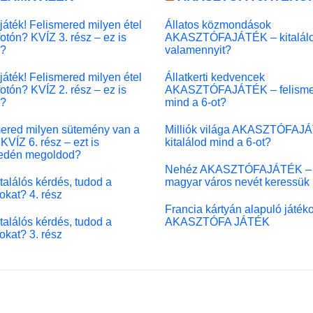
játék! Felismered milyen étel
Állatos közmondások
fotón? KVÍZ 3. rész – ez is
AKASZTÓFAJÁTÉK – kitalál
l?
valamennyit?
játék! Felismered milyen étel
Állatkerti kedvencek
fotón? KVÍZ 2. rész – ez is
AKASZTÓFAJÁTÉK – felisme
l?
mind a 6-ot?
ered milyen sütemény van a
Milliók világa AKASZTÓFAJ
KVÍZ 6. rész – ezt is
kitalálod mind a 6-ot?
edén megoldod?
Nehéz AKASZTÓFAJÁTÉK –
 találós kérdés, tudod a
magyar város nevét keressük
okat? 4. rész
Francia kártyán alapuló játék
 találós kérdés, tudod a
AKASZTÓFA JÁTÉK
okat? 3. rész