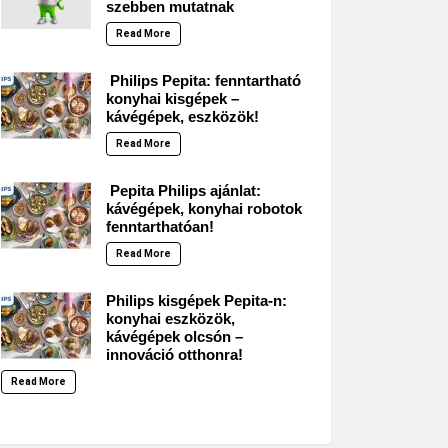
szebben mutatnak
Read More
Philips Pepita: fenntartható
konyhai kisgépek –
kávégépek, eszközök!
Read More
Pepita Philips ajánlat:
kávégépek, konyhai robotok
fenntarthatóan!
Read More
Philips kisgépek Pepita-n:
konyhai eszközök,
kávégépek olcsón –
innováció otthonra!
Read More