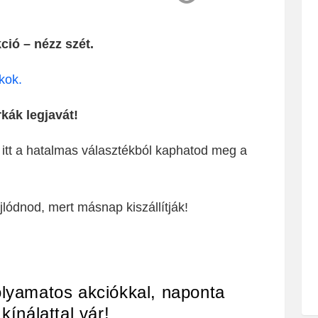
ció – nézz szét.
kok.
kák legjavát!
 itt a hatalmas választékból kaphatod meg a
lódnod, mert másnap kiszállítják!
lyamatos akciókkal, naponta
 kínálattal vár!