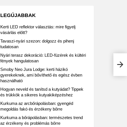
LEGÚJABBAK
Kerti LED reflektor választás: mire figyelj
vásárlás előtt?
Tavaszi-nyári szezon: dolgozz és pihenj
tudatosan
Nyári terasz dekoráció: LED-füzérek és kültéri
fények hangulatosan
Utaz
vers
Smoby Neo Jura Lodge: kerti házikó
gyerekeknek, ami bővíthető és egész évben
használható
Hogyan neveld és tanítsd a kutyádat? Tippek
és trükkök a sikeres kutyakiképzéshez
Kurkuma az arcbőrápolásban: gyengéd
megoldás fakó és érzékeny bőrre
Kurkuma a bőrápolásban: természetes trend
az érzékeny és problémás bőrre