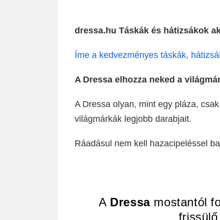
dressa.hu Táskák és hátizsákok ak
Íme a kedvezményes táskák, hátizsá
A Dressa elhozza neked a világmár
A Dressa olyan, mint egy pláza, csak
világmárkák legjobb darabjait.
Ráadásul nem kell hazacipeléssel baj
A
Dressa
mostantól fo
frissülő