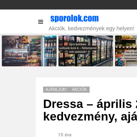
Menu
Akciók, kedvezmények egy helyen!
LATEST
STORIES
AJÁNLJUK!
AKCIÓK
Dressa – április 
kedvezmény, ajá
10 éve