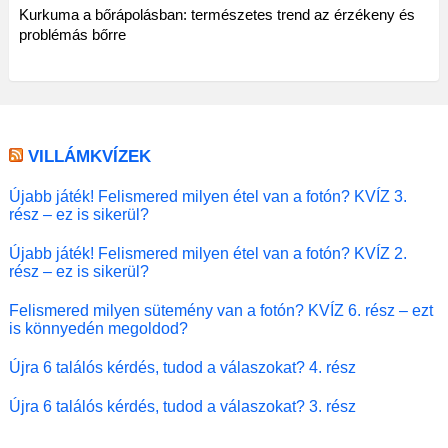
Kurkuma a bőrápolásban: természetes trend az érzékeny és
problémás bőrre
VILLÁMKVÍZEK
Újabb játék! Felismered milyen étel van a fotón? KVÍZ 3.
rész – ez is sikerül?
Újabb játék! Felismered milyen étel van a fotón? KVÍZ 2.
rész – ez is sikerül?
Felismered milyen sütemény van a fotón? KVÍZ 6. rész – ezt
is könnyedén megoldod?
Újra 6 találós kérdés, tudod a válaszokat? 4. rész
Újra 6 találós kérdés, tudod a válaszokat? 3. rész