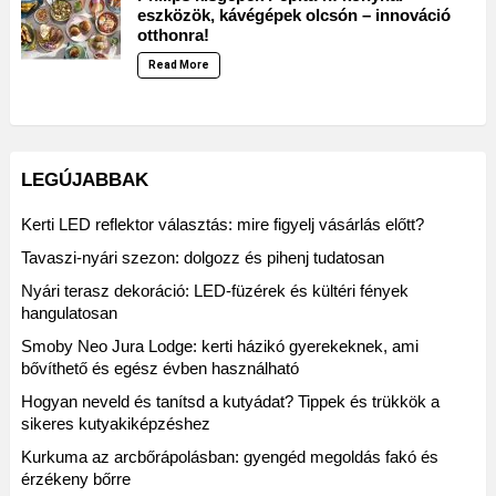
eszközök, kávégépek olcsón – innováció
otthonra!
Read More
LEGÚJABBAK
Kerti LED reflektor választás: mire figyelj vásárlás előtt?
Tavaszi-nyári szezon: dolgozz és pihenj tudatosan
Nyári terasz dekoráció: LED-füzérek és kültéri fények
hangulatosan
Smoby Neo Jura Lodge: kerti házikó gyerekeknek, ami
bővíthető és egész évben használható
Hogyan neveld és tanítsd a kutyádat? Tippek és trükkök a
sikeres kutyakiképzéshez
Kurkuma az arcbőrápolásban: gyengéd megoldás fakó és
érzékeny bőrre