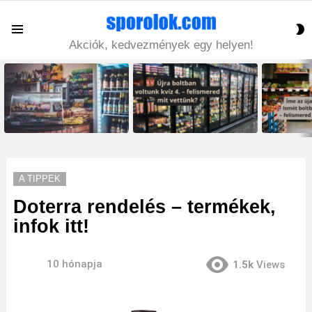
S
Menu
S
Akciók, kedvezmények egy helyen!
LATEST
STORIES
A TIPPEK
Doterra rendelés – termékek,
infok itt!
10 hónapja
1.5k
Views