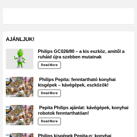
AJÁNLJUK!
Philips GC026/80 – a kis eszköz, amitől a
ruháid újra szebben mutatnak
Read More
Philips Pepita: fenntartható konyhai
kisgépek – kávégépek, eszközök!
Read More
Pepita Philips ajánlat: kávégépek, konyhai
robotok fenntarthatóan!
Read More
Philips kisgépek Pepita-n: konyhai