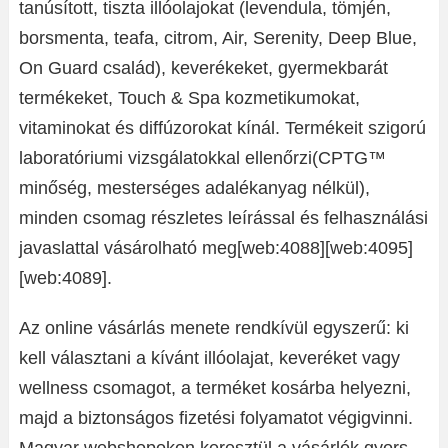
tanúsított, tiszta illóolajokat (levendula, tömjén,
borsmenta, teafa, citrom, Air, Serenity, Deep Blue,
On Guard család), keverékeket, gyermekbarát
termékeket, Touch & Spa kozmetikumokat,
vitaminokat és diffúzorokat kínál. Termékeit szigorú
laboratóriumi vizsgálatokkal ellenőrzi(CPTG™
minőség, mesterséges adalékanyag nélkül),
minden csomag részletes leírással és felhasználási
javaslattal vásárolható meg[web:4088][web:4095]
[web:4089].
Az online vásárlás menete rendkívül egyszerű: ki
kell választani a kívánt illóolajat, keveréket vagy
wellness csomagot, a terméket kosárba helyezni,
majd a biztonságos fizetési folyamatot végigvinni.