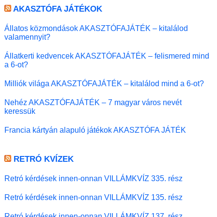
AKASZTÓFA JÁTÉKOK
Állatos közmondások AKASZTÓFAJÁTÉK – kitalálod
valamennyit?
Állatkerti kedvencek AKASZTÓFAJÁTÉK – felismered mind
a 6-ot?
Milliók világa AKASZTÓFAJÁTÉK – kitalálod mind a 6-ot?
Nehéz AKASZTÓFAJÁTÉK – 7 magyar város nevét
keressük
Francia kártyán alapuló játékok AKASZTÓFA JÁTÉK
RETRÓ KVÍZEK
Retró kérdések innen-onnan VILLÁMKVÍZ 335. rész
Retró kérdések innen-onnan VILLÁMKVÍZ 135. rész
Retró kérdések innen-onnan VILLÁMKVÍZ 137. rész