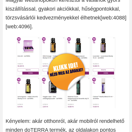
Magyar webshopokon keresztül a vásárlók gyors
kiszállítással, gyakori akciókkal, hűségpontokkal,
törzsvásárlói kedvezményekkel élhetnek[web:4088]
[web:4096].
Kényelem: akár otthonról, akár mobilról rendelhető
minden doTERRA termék, az oldalakon pontos