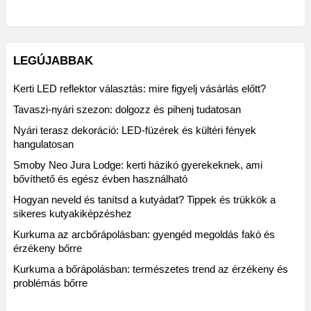
LEGÚJABBAK
Kerti LED reflektor választás: mire figyelj vásárlás előtt?
Tavaszi-nyári szezon: dolgozz és pihenj tudatosan
Nyári terasz dekoráció: LED-füzérek és kültéri fények
hangulatosan
Smoby Neo Jura Lodge: kerti házikó gyerekeknek, ami
bővíthető és egész évben használható
Hogyan neveld és tanítsd a kutyádat? Tippek és trükkök a
sikeres kutyakiképzéshez
Kurkuma az arcbőrápolásban: gyengéd megoldás fakó és
érzékeny bőrre
Kurkuma a bőrápolásban: természetes trend az érzékeny és
problémás bőrre