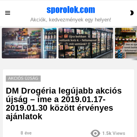
S
Menu
S
Akciók, kedvezmények egy helyen!
LATEST
STORIES
AKCIÓS ÚJSÁG
DM Drogéria legújabb akciós
újság – íme a 2019.01.17-
2019.01.30 között érvényes
ajánlatok
8 éve
1.5k
Views