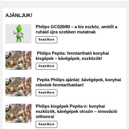
AJÁNLJUK!
Philips GC026/80 – a kis eszköz, amitől a
ruháid újra szebben mutatnak
Read More
Philips Pepita: fenntartható konyhai
kisgépek – kávégépek, eszközök!
Read More
Pepita Philips ajánlat: kávégépek, konyhai
robotok fenntarthatóan!
Read More
Philips kisgépek Pepita-n: konyhai
eszközök, kávégépek olcsón – innováció
otthonra!
Read More