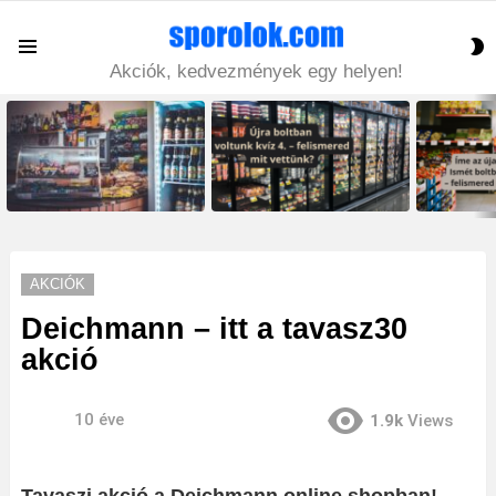
S
Menu
S
Akciók, kedvezmények egy helyen!
LATEST
STORIES
AKCIÓK
Deichmann – itt a tavasz30
akció
10 éve
1.9k
Views