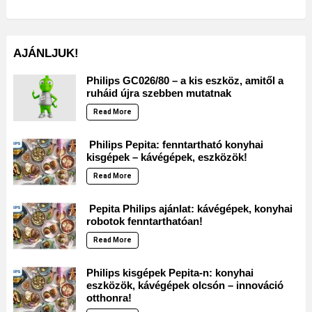
AJÁNLJUK!
Philips GC026/80 – a kis eszköz, amitől a
ruháid újra szebben mutatnak
Read More
Philips Pepita: fenntartható konyhai
kisgépek – kávégépek, eszközök!
Read More
Pepita Philips ajánlat: kávégépek, konyhai
robotok fenntarthatóan!
Read More
Philips kisgépek Pepita-n: konyhai
eszközök, kávégépek olcsón – innováció
otthonra!