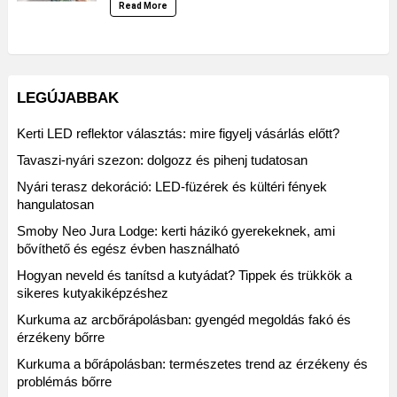
Read More
LEGÚJABBAK
Kerti LED reflektor választás: mire figyelj vásárlás előtt?
Tavaszi-nyári szezon: dolgozz és pihenj tudatosan
Nyári terasz dekoráció: LED-füzérek és kültéri fények
hangulatosan
Smoby Neo Jura Lodge: kerti házikó gyerekeknek, ami
bővíthető és egész évben használható
Hogyan neveld és tanítsd a kutyádat? Tippek és trükkök a
sikeres kutyakiképzéshez
Kurkuma az arcbőrápolásban: gyengéd megoldás fakó és
érzékeny bőrre
Kurkuma a bőrápolásban: természetes trend az érzékeny és
problémás bőrre