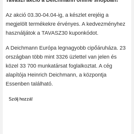
Tavaszi akció a Deichmann online shopban!
Az akció 03.30-04.04-ig, a készlet erejéig a
megjelölt termékekre érvényes. A kedvezményhez
használjátok a TAVASZ30 kuponkódot.
A Deichmann Európa legnagyobb cipőáruháza. 23
országban több mint 3326 üzlettel van jelen és
közel 33 700 munkatársat foglalkoztat. A cég
alapítója Heinrich Deichmann, a központja
Essenben található.
Szólj hozzá!