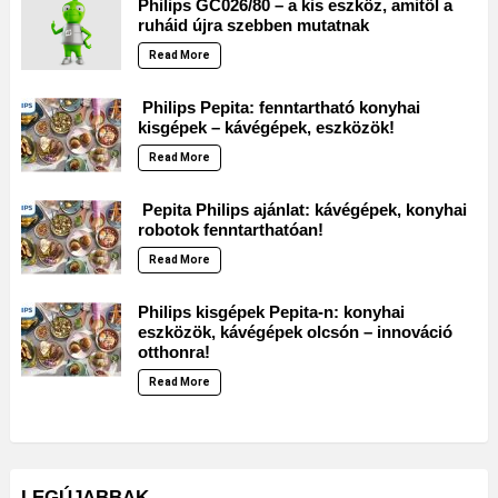
Philips GC026/80 – a kis eszköz, amitől a
ruháid újra szebben mutatnak
Read More
Philips Pepita: fenntartható konyhai
kisgépek – kávégépek, eszközök!
Read More
Pepita Philips ajánlat: kávégépek, konyhai
robotok fenntarthatóan!
Read More
Philips kisgépek Pepita-n: konyhai
eszközök, kávégépek olcsón – innováció
otthonra!
Read More
LEGÚJABBAK