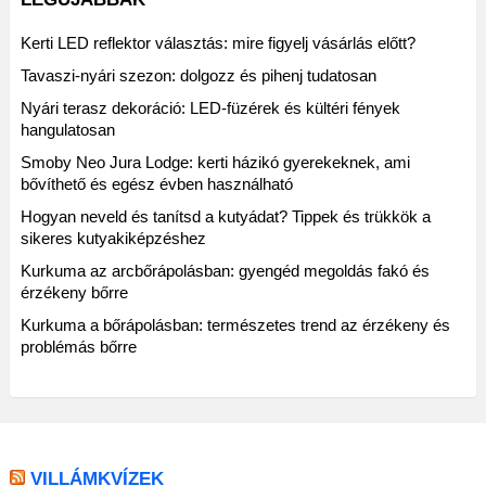
Kerti LED reflektor választás: mire figyelj vásárlás előtt?
Tavaszi-nyári szezon: dolgozz és pihenj tudatosan
Nyári terasz dekoráció: LED-füzérek és kültéri fények
hangulatosan
Smoby Neo Jura Lodge: kerti házikó gyerekeknek, ami
bővíthető és egész évben használható
Hogyan neveld és tanítsd a kutyádat? Tippek és trükkök a
sikeres kutyakiképzéshez
Kurkuma az arcbőrápolásban: gyengéd megoldás fakó és
érzékeny bőrre
Kurkuma a bőrápolásban: természetes trend az érzékeny és
problémás bőrre
VILLÁMKVÍZEK