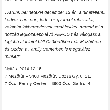
December 15-én két helyen nyílt új Pepco üzlet.
„Várunk benneteket december 15-én, a hihetetlenül
kedvező árú női-, férfi-, és gyermekruházattal,
valamint lakberendezési termékekkel! Keresd fel a
hozzád legközelebb lévő PEPCO-t és válogass a
legjobb ajánlatokból! Csütörtökön már Mezőtúron
és Ózdon a Family Centerben is megtalálsz
minket!”
Nyitás: 2016.12.15.
? Mezőtúr – 5400 Mezőtúr, Dózsa Gy. u. 21.
? Ózd, Family Center – 3600 Ózd, Sárli u. 4.