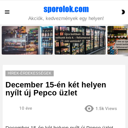
S
Menu
S
Akciók, kedvezmények egy helyen!
LATEST
STORIES
HÍREK-ÉRDEKESSÉGEK
December 15-én két helyen
nyílt új Pepco üzlet
10 éve
1.5k
Views