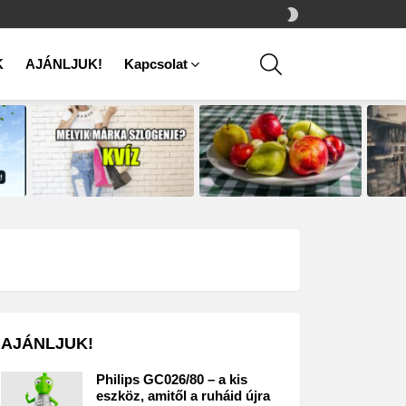
SWITCH
SKIN
SEARCH
K
AJÁNLJUK!
Kapcsolat
AJÁNLJUK!
Philips GC026/80 – a kis
eszköz, amitől a ruháid újra