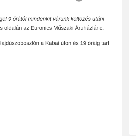
el 9 órától mindenkit várunk költözés utáni
os oldalán az Euronics Műszaki Áruházlánc.
Hajdúszoboszlón a Kabai úton és 19 óráig tart