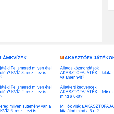
LLÁMKVÍZEK
AKASZTÓFA JÁTÉKO
játék! Felismered milyen étel
Állatos közmondások
fotón? KVÍZ 3. rész – ez is
AKASZTÓFAJÁTÉK – kitalál
l?
valamennyit?
játék! Felismered milyen étel
Állatkerti kedvencek
fotón? KVÍZ 2. rész – ez is
AKASZTÓFAJÁTÉK – felisme
l?
mind a 6-ot?
ered milyen sütemény van a
Milliók világa AKASZTÓFAJ
KVÍZ 6. rész – ezt is
kitalálod mind a 6-ot?