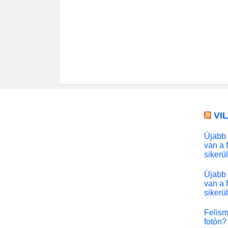
VI
Újabb 
van a 
sikerü
Újabb 
van a 
sikerü
Felism
fotón? 