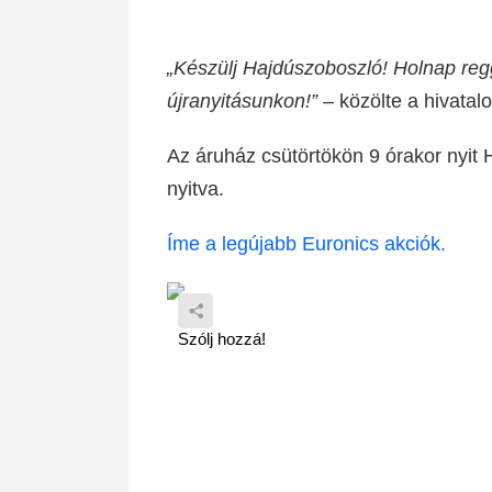
„Készülj Hajdúszoboszló! Holnap regg
újranyitásunkon!”
– közölte a hivatal
Az áruház csütörtökön 9 órakor nyit 
nyitva.
Íme a legújabb Euronics akciók.
Szólj hozzá!