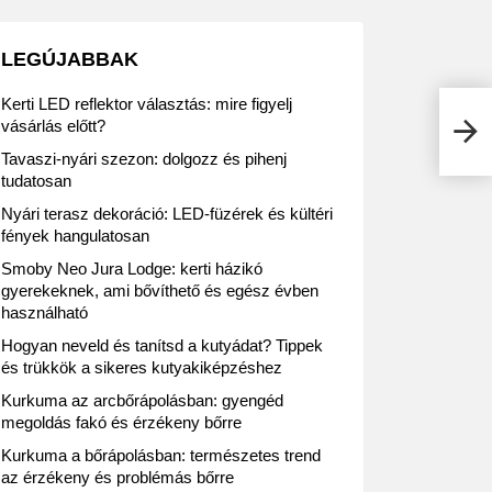
LEGÚJABBAK
Kerti LED reflektor választás: mire figyelj
vásárlás előtt?
Nyer
Tavaszi-nyári szezon: dolgozz és pihenj
tudatosan
Nyári terasz dekoráció: LED-füzérek és kültéri
fények hangulatosan
Smoby Neo Jura Lodge: kerti házikó
gyerekeknek, ami bővíthető és egész évben
használható
Hogyan neveld és tanítsd a kutyádat? Tippek
és trükkök a sikeres kutyakiképzéshez
Kurkuma az arcbőrápolásban: gyengéd
megoldás fakó és érzékeny bőrre
Kurkuma a bőrápolásban: természetes trend
az érzékeny és problémás bőrre