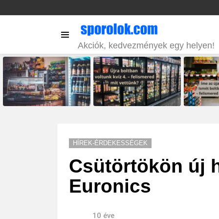
Menu
Akciók, kedvezmények egy helyen!
LATEST
STORIES
HÍREK-ÉRDEKESSÉGEK
Csütörtökön új 
Euronics
10 éve