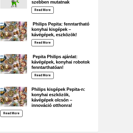
szebben mutatnak
Read More
Philips Pepita: fenntartható
konyhai kisgépek –
kávégépek, eszközök!
Read More
Pepita Philips ajánlat:
kávégépek, konyhai robotok
fenntarthatóan!
Read More
Philips kisgépek Pepita-n:
konyhai eszközök,
kávégépek olcsón –
innováció otthonra!
Read More