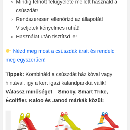
Mindig felnőtt felügyelete mellett használd a
csúszdát!
Rendszeresen ellenőrizd az állapotát!
Viseljetek kényelmes ruhát!
Használat után tisztítsd le!
Nézd meg most a csúszdák árait és rendeld
meg egyszerűen!
Tippek:
Kombináld a csúszdát házikóval vagy
hintával, így a kert igazi kalandparkká válik!
Válassz minőséget – Smoby, Smart Trike,
Écoiffier, Kaloo és Janod márkák közül!