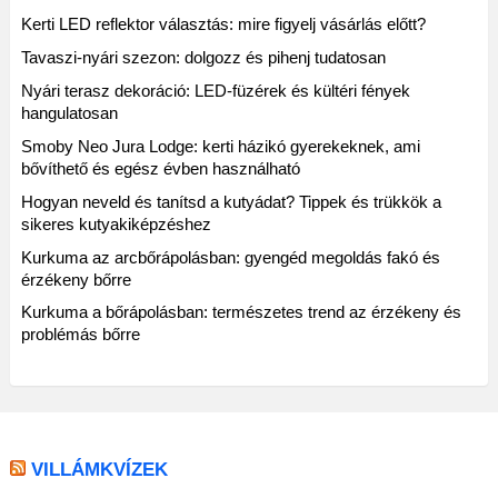
Kerti LED reflektor választás: mire figyelj vásárlás előtt?
Tavaszi-nyári szezon: dolgozz és pihenj tudatosan
Nyári terasz dekoráció: LED-füzérek és kültéri fények
hangulatosan
Smoby Neo Jura Lodge: kerti házikó gyerekeknek, ami
bővíthető és egész évben használható
Hogyan neveld és tanítsd a kutyádat? Tippek és trükkök a
sikeres kutyakiképzéshez
Kurkuma az arcbőrápolásban: gyengéd megoldás fakó és
érzékeny bőrre
Kurkuma a bőrápolásban: természetes trend az érzékeny és
problémás bőrre
VILLÁMKVÍZEK