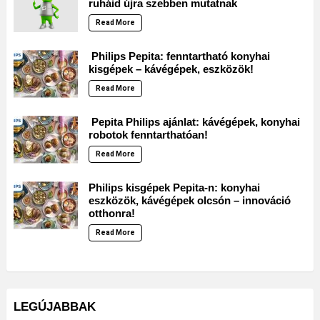
ruháid újra szebben mutatnak
Read More
Philips Pepita: fenntartható konyhai
kisgépek – kávégépek, eszközök!
Read More
Pepita Philips ajánlat: kávégépek, konyhai
robotok fenntarthatóan!
Read More
Philips kisgépek Pepita-n: konyhai
eszközök, kávégépek olcsón – innováció
otthonra!
Read More
LEGÚJABBAK