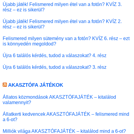
Újabb játék! Felismered milyen étel van a fotón? KVÍZ 3.
rész – ez is sikerül?
Újabb játék! Felismered milyen étel van a fotón? KVÍZ 2.
rész – ez is sikerül?
Felismered milyen sütemény van a fotón? KVÍZ 6. rész – ezt
is könnyedén megoldod?
Újra 6 találós kérdés, tudod a válaszokat? 4. rész
Újra 6 találós kérdés, tudod a válaszokat? 3. rész
AKASZTÓFA JÁTÉKOK
Állatos közmondások AKASZTÓFAJÁTÉK – kitalálod
valamennyit?
Állatkerti kedvencek AKASZTÓFAJÁTÉK – felismered mind
a 6-ot?
Milliók világa AKASZTÓFAJÁTÉK – kitalálod mind a 6-ot?