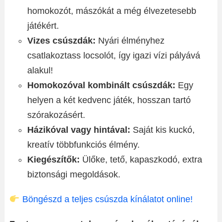
homokozót, mászókát a még élvezetesebb
játékért.
Vizes csúszdák:
Nyári élményhez
csatlakoztass locsolót, így igazi vízi pályává
alakul!
Homokozóval kombinált csúszdák:
Egy
helyen a két kedvenc játék, hosszan tartó
szórakozásért.
Házikóval vagy hintával:
Saját kis kuckó,
kreatív többfunkciós élmény.
Kiegészítők:
Ülőke, tető, kapaszkodó, extra
biztonsági megoldások.
Böngészd a teljes csúszda kínálatot online!