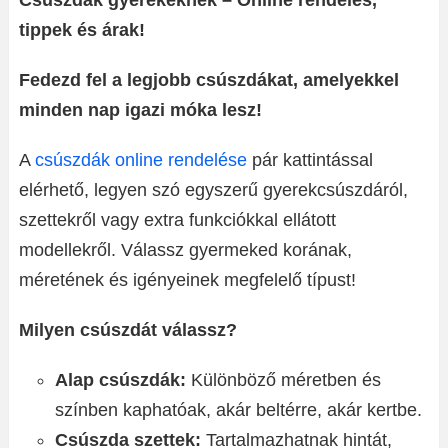
Csúszdák gyerekeknek – Online rendelés,
tippek és árak!
Fedezd fel a legjobb csúszdákat, amelyekkel
minden nap igazi móka lesz!
A
csúszdák online rendelése
pár kattintással
elérhető, legyen szó egyszerű gyerekcsúszdáról,
szettekről vagy extra funkciókkal ellátott
modellekről. Válassz gyermeked korának,
méretének és igényeinek megfelelő típust!
Milyen csúszdát válassz?
Alap csúszdák:
Különböző méretben és
színben kaphatóak, akár beltérre, akár kertbe.
Csúszda szettek:
Tartalmazhatnak hintát,