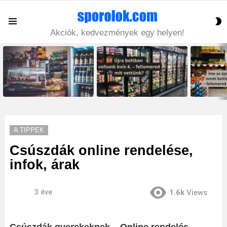
S
Menu
S
Akciók, kedvezmények egy helyen!
LATEST
STORIES
A TIPPEK
Csúszdák online rendelése,
infok, árak
3 éve
1.6k
Views