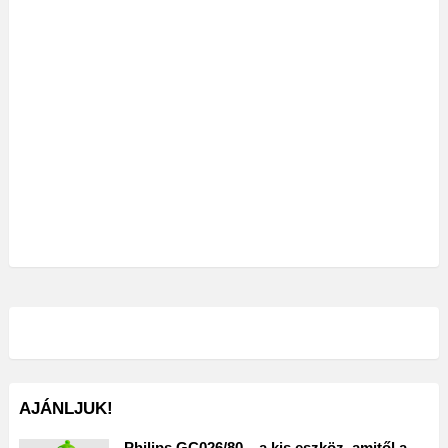
AJÁNLJUK!
Philips GC026/80 – a kis eszköz, amitől a