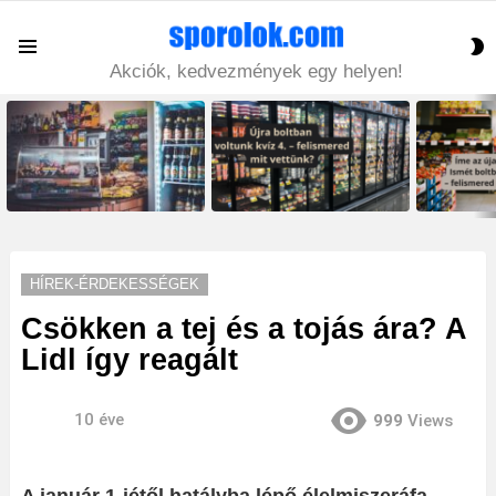
S
Menu
S
Akciók, kedvezmények egy helyen!
LATEST
STORIES
HÍREK-ÉRDEKESSÉGEK
Csökken a tej és a tojás ára? A
Lidl így reagált
10 éve
999
Views