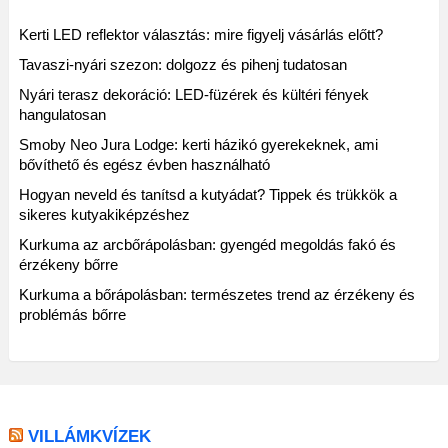
Kerti LED reflektor választás: mire figyelj vásárlás előtt?
Tavaszi-nyári szezon: dolgozz és pihenj tudatosan
Nyári terasz dekoráció: LED-füzérek és kültéri fények
hangulatosan
Smoby Neo Jura Lodge: kerti házikó gyerekeknek, ami
bővíthető és egész évben használható
Hogyan neveld és tanítsd a kutyádat? Tippek és trükkök a
sikeres kutyakiképzéshez
Kurkuma az arcbőrápolásban: gyengéd megoldás fakó és
érzékeny bőrre
Kurkuma a bőrápolásban: természetes trend az érzékeny és
problémás bőrre
VILLÁMKVÍZEK