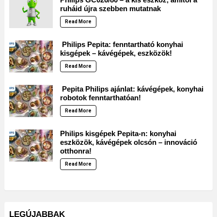
ruháid újra szebben mutatnak
Read More
Philips Pepita: fenntartható konyhai
kisgépek – kávégépek, eszközök!
Read More
Pepita Philips ajánlat: kávégépek, konyhai
robotok fenntarthatóan!
Read More
Philips kisgépek Pepita-n: konyhai
eszközök, kávégépek olcsón – innováció
otthonra!
Read More
LEGÚJABBAK