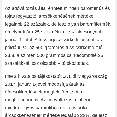
Az adóváltozás által érintett minden baromfihús és
tojás fogyasztói árcsökkenésének mértéke
legalább 22 százalék, de lesz olyan baromfitermék,
amelynek ára 25 százalékkal lesz alacsonyabb
január 1-jétől. A friss egész csirke kilónkénti ára
például 24, az 500 grammos friss csirkemellfilé
23,8, a szintén 500 grammos csirkecombfilé 25
százalékkal lesz olcsóbb – tájékoztattak.
Íme a hivatalos tájékoztató: „A Lidl Magyarország
2017. január 1-jével módosítja árait az
áfacsökkentésnek megfelelően, sőt azt
meghaladóan is. Az adóváltozás által érintett
minden egyes baromfihús és tojás polci
árcsökkenésének mértéke legalább 22%, de lesz