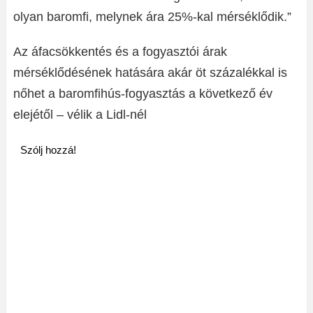
olyan baromfi, melynek ára 25%-kal mérséklődik.”
Az áfacsökkentés és a fogyasztói árak
mérséklődésének hatására akár öt százalékkal is
nőhet a baromfihús-fogyasztás a következő év
elejétől – vélik a Lidl-nél
Szólj hozzá!