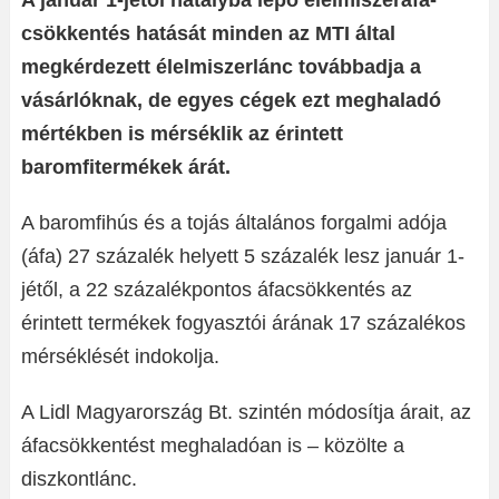
A január 1-jétől hatályba lépő élelmiszeráfa-
csökkentés hatását minden az MTI által
megkérdezett élelmiszerlánc továbbadja a
vásárlóknak, de egyes cégek ezt meghaladó
mértékben is mérséklik az érintett
baromfitermékek árát.
A baromfihús és a tojás általános forgalmi adója
(áfa) 27 százalék helyett 5 százalék lesz január 1-
jétől, a 22 százalékpontos áfacsökkentés az
érintett termékek fogyasztói árának 17 százalékos
mérséklését indokolja.
A Lidl Magyarország Bt. szintén módosítja árait, az
áfacsökkentést meghaladóan is – közölte a
diszkontlánc.