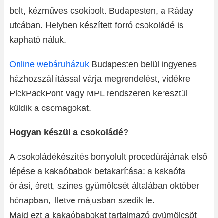
bolt, kézműves csokibolt. Budapesten, a Ráday
utcában. Helyben készített forró csokoládé is
kapható náluk.
Online webáruházuk
Budapesten belül ingyenes
házhozszállítással várja megrendelést, vidékre
PickPackPont vagy MPL rendszeren keresztül
küldik a csomagokat.
Hogyan készül a csokoládé?
A csokoládékészítés bonyolult procedúrájának első
lépése a kakaóbabok betakarítása: a kakaófa
óriási, érett, színes gyümölcsét általában október
hónapban, illetve májusban szedik le.
Majd ezt a kakaóbabokat tartalmazó gyümölcsöt