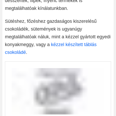
desszertek, flipek, ínyenc termékek is
megtalálhatóak kínálatunkban.
Sütéshez, főzéshez gazdaságos kiszerelésű
csokoládék, sütemények is ugyanúgy
megtalálhatóak náluk, mint a kézzel gyártott egyedi
konyakmeggy, vagy a
kézzel készített táblás
csokoládé
.