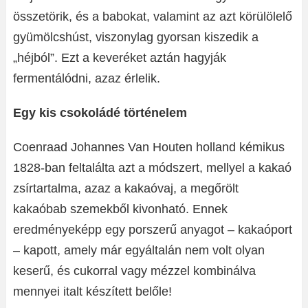
összetörik, és a babokat, valamint az azt körülölelő
gyümölcshúst, viszonylag gyorsan kiszedik a
„héjból”. Ezt a keveréket aztán hagyják
fermentálódni, azaz érlelik.
Egy kis csokoládé történelem
Coenraad Johannes Van Houten holland kémikus
1828-ban feltalálta azt a módszert, mellyel a kakaó
zsírtartalma, azaz a kakaóvaj, a megőrölt
kakaóbab szemekből kivonható. Ennek
eredményeképp egy porszerű anyagot – kakaóport
– kapott, amely már egyáltalán nem volt olyan
keserű, és cukorral vagy mézzel kombinálva
mennyei italt készített belőle!