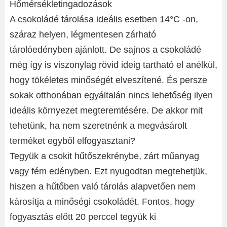
Hőmérsékletingadozások
A csokoládé tárolása ideális esetben 14°C -on,
száraz helyen, légmentesen zárható
tárolóedényben ajánlott. De sajnos a csokoládé
még így is viszonylag rövid ideig tartható el anélkül,
hogy tökéletes minőségét elveszítené. És persze
sokak otthonában egyáltalán nincs lehetőség ilyen
ideális környezet megteremtésére. De akkor mit
tehetünk, ha nem szeretnénk a megvásárolt
terméket egyből elfogyasztani?
Tegyük a csokit hűtőszekrénybe, zárt műanyag
vagy fém edényben. Ezt nyugodtan megtehetjük,
hiszen a hűtőben való tárolás alapvetően nem
károsítja a minőségi csokoládét. Fontos, hogy
fogyasztás előtt 20 perccel tegyük ki