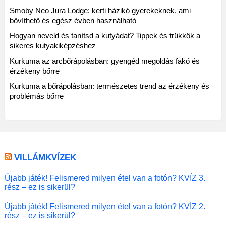
Smoby Neo Jura Lodge: kerti házikó gyerekeknek, ami
bővíthető és egész évben használható
Hogyan neveld és tanítsd a kutyádat? Tippek és trükkök a
sikeres kutyakiképzéshez
Kurkuma az arcbőrápolásban: gyengéd megoldás fakó és
érzékeny bőrre
Kurkuma a bőrápolásban: természetes trend az érzékeny és
problémás bőrre
VILLÁMKVÍZEK
Újabb játék! Felismered milyen étel van a fotón? KVÍZ 3.
rész – ez is sikerül?
Újabb játék! Felismered milyen étel van a fotón? KVÍZ 2.
rész – ez is sikerül?