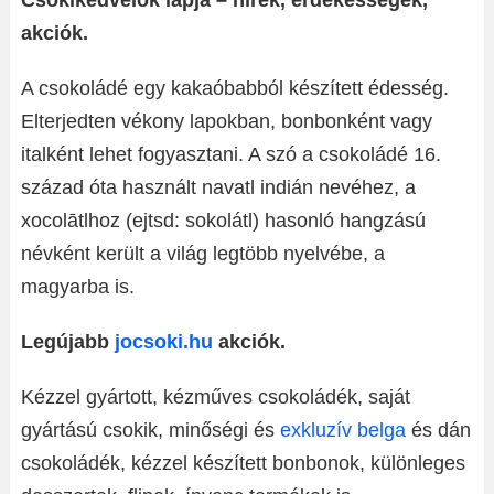
Csokikedvelők lapja – hírek, érdekességek,
akciók.
A csokoládé egy kakaóbabból készített édesség.
Elterjedten vékony lapokban, bonbonként vagy
italként lehet fogyasztani. A szó a csokoládé 16.
század óta használt navatl indián nevéhez, a
xocolātlhoz (ejtsd: sokolátl) hasonló hangzású
névként került a világ legtöbb nyelvébe, a
magyarba is.
Legújabb
jocsoki.hu
akciók.
Kézzel gyártott, kézműves csokoládék
, saját
gyártású csokik, minőségi és
exkluzív belga
és dán
csokoládék, kézzel készített bonbonok, különleges