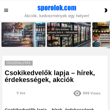
S
Menu
S
Akciók, kedvezmények egy helyen!
LATEST
STORIES
ÖSSZEÁLLÍTÁS
Csokikedvelők lapja – hírek,
érdekességek, akciók
9 éve
999
Views