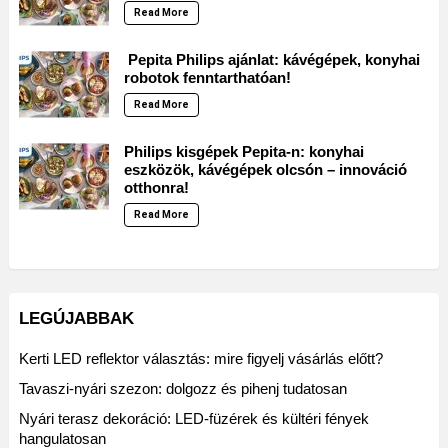
Read More
Pepita Philips ajánlat: kávégépek, konyhai
robotok fenntarthatóan!
Read More
Philips kisgépek Pepita-n: konyhai
eszközök, kávégépek olcsón – innováció
otthonra!
Read More
LEGÚJABBAK
Kerti LED reflektor választás: mire figyelj vásárlás előtt?
Tavaszi-nyári szezon: dolgozz és pihenj tudatosan
Nyári terasz dekoráció: LED-füzérek és kültéri fények
hangulatosan