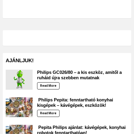
AJÁNLJUK!
Philips GC026/80 – a kis eszköz, amitől a
ruháid újra szebben mutatnak
Read More
Philips Pepita: fenntartható konyhai
kisgépek – kávégépek, eszközök!
Read More
Pepita Philips ajánlat: kávégépek, konyhai
robotok fenntarthatóan!