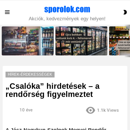
S
Menu
S
Akciók, kedvezmények egy helyen!
LATEST
STORIES
HÍREK-ÉRDEKESSÉGEK
„Csalóka” hirdetések – a
rendőrség figyelmeztet
10 éve
1.1k
Views