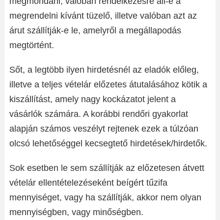
megmondani, valóban rendelkezésre áll-e a
megrendelni kívánt tüzelő, illetve valóban azt az
árut szállítják-e le, amelyről a megállapodás
megtörtént.
Sőt, a legtöbb ilyen hirdetésnél az eladók előleg,
illetve a teljes vételár előzetes átutalásához kötik a
kiszállítást, amely nagy kockázatot jelent a
vásárlók számára. A korábbi rendőri gyakorlat
alapján számos veszélyt rejtenek ezek a túlzóan
olcsó lehetőséggel kecsegtető hirdetések/hirdetők.
Sok esetben le sem szállítják az előzetesen átvett
vételár ellentételezéseként beígért tűzifa
mennyiséget, vagy ha szállítják, akkor nem olyan
mennyiségben, vagy minőségben.