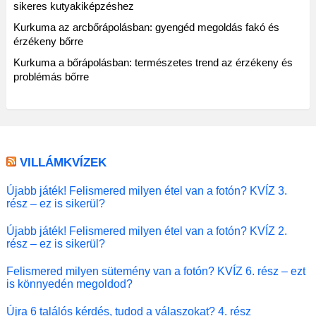
sikeres kutyakiképzéshez
Kurkuma az arcbőrápolásban: gyengéd megoldás fakó és
érzékeny bőrre
Kurkuma a bőrápolásban: természetes trend az érzékeny és
problémás bőrre
VILLÁMKVÍZEK
Újabb játék! Felismered milyen étel van a fotón? KVÍZ 3.
rész – ez is sikerül?
Újabb játék! Felismered milyen étel van a fotón? KVÍZ 2.
rész – ez is sikerül?
Felismered milyen sütemény van a fotón? KVÍZ 6. rész – ezt
is könnyedén megoldod?
Újra 6 találós kérdés, tudod a válaszokat? 4. rész