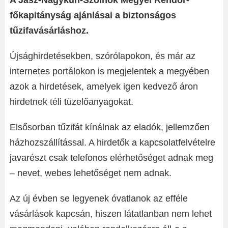
A Jász-Nagykun-Szolnok Megyei Rendőr-
főkapitányság ajánlásai a biztonságos
tűzifavásárláshoz.
Újsághirdetésekben, szórólapokon, és már az
internetes portálokon is megjelentek a megyében
azok a hirdetések, amelyek igen kedvező áron
hirdetnek téli tüzelőanyagokat.
Elsősorban tűzifát kínálnak az eladók, jellemzően
házhozszállítással. A hirdetők a kapcsolatfelvételre
javarészt csak telefonos elérhetőséget adnak meg
– nevet, webes lehetőséget nem adnak.
Az új évben se legyenek óvatlanok az efféle
vásárlások kapcsán, hiszen látatlanban nem lehet