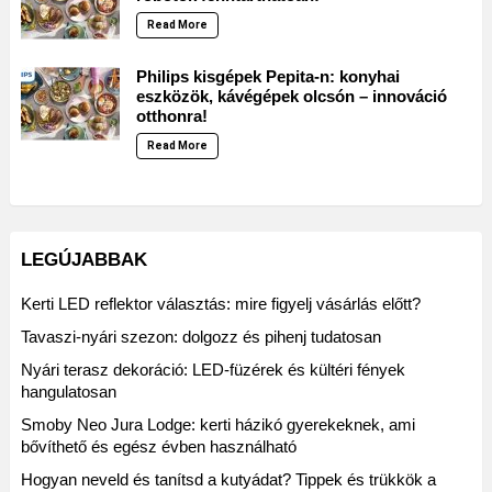
Read More
Philips kisgépek Pepita-n: konyhai
eszközök, kávégépek olcsón – innováció
otthonra!
Read More
LEGÚJABBAK
Kerti LED reflektor választás: mire figyelj vásárlás előtt?
Tavaszi-nyári szezon: dolgozz és pihenj tudatosan
Nyári terasz dekoráció: LED-füzérek és kültéri fények
hangulatosan
Smoby Neo Jura Lodge: kerti házikó gyerekeknek, ami
bővíthető és egész évben használható
Hogyan neveld és tanítsd a kutyádat? Tippek és trükkök a