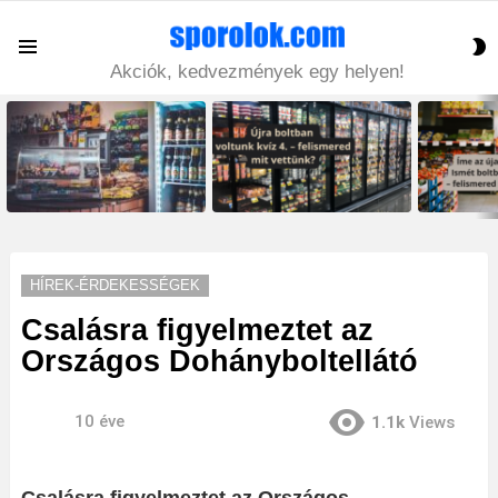
S
Menu
S
Akciók, kedvezmények egy helyen!
LATEST
STORIES
HÍREK-ÉRDEKESSÉGEK
Csalásra figyelmeztet az
Országos Dohányboltellátó
10 éve
1.1k
Views