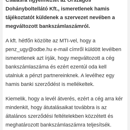
Csalásra figyelmeztet az Országos
Dohányboltellátó Kft., ismeretlenek hamis
tájékoztatót küldenek a szervezet nevében a
megváltozott bankszámlaszámról.
A kft. hétfőn közölte az MTI-vel, hogy a
penz_ugy@odbe.hu e-mail címről küldött levélben
ismeretlenek azt írják, hogy megváltozott a cég
bankszámlaszáma és ezért ezentúl oda kell
utalniuk a pénzt partnereinknek. A levélhez egy
hamis banki szerződést is mellékeltek.
Kiemelik, hogy a levél átverés, ezért a cég arra kér
mindenkit, hogy átutalásaikat továbbra is az
általános szerződési feltételekben közzétett és
meghatározott bankszámlaszámra teljesítsék.