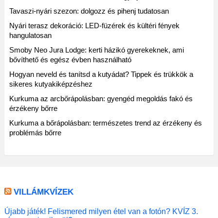
Tavaszi-nyári szezon: dolgozz és pihenj tudatosan
Nyári terasz dekoráció: LED-füzérek és kültéri fények
hangulatosan
Smoby Neo Jura Lodge: kerti házikó gyerekeknek, ami
bővíthető és egész évben használható
Hogyan neveld és tanítsd a kutyádat? Tippek és trükkök a
sikeres kutyakiképzéshez
Kurkuma az arcbőrápolásban: gyengéd megoldás fakó és
érzékeny bőrre
Kurkuma a bőrápolásban: természetes trend az érzékeny és
problémás bőrre
VILLÁMKVÍZEK
Újabb játék! Felismered milyen étel van a fotón? KVÍZ 3.