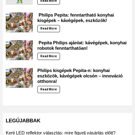
Read More
Philips Pepita: fenntartható konyhai
kisgépek – kávégépek, eszközök!
Read More
Pepita Philips ajánlat: kávégépek, konyhai
robotok fenntarthatóan!
Read More
Philips kisgépek Pepita-n: konyhai
eszközök, kávégépek olcsón – innováció
otthonra!
Read More
LEGÚJABBAK
Kerti LED reflektor választás: mire figyelj vásárlás előtt?