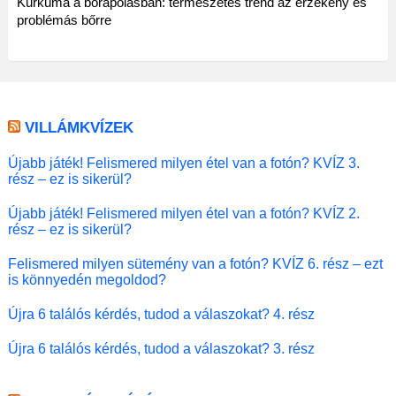
Kurkuma a bőrápolásban: természetes trend az érzékeny és
problémás bőrre
VILLÁMKVÍZEK
Újabb játék! Felismered milyen étel van a fotón? KVÍZ 3.
rész – ez is sikerül?
Újabb játék! Felismered milyen étel van a fotón? KVÍZ 2.
rész – ez is sikerül?
Felismered milyen sütemény van a fotón? KVÍZ 6. rész – ezt
is könnyedén megoldod?
Újra 6 találós kérdés, tudod a válaszokat? 4. rész
Újra 6 találós kérdés, tudod a válaszokat? 3. rész