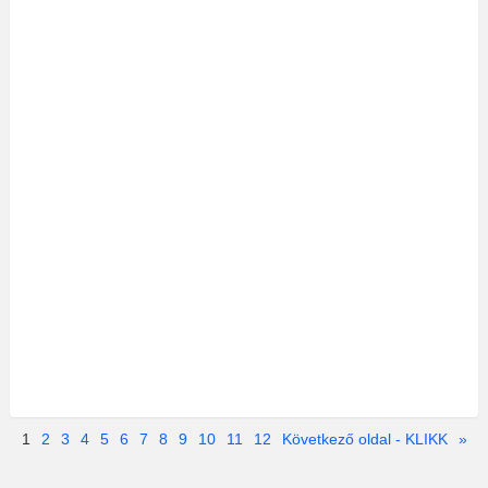
1
2
3
4
5
6
7
8
9
10
11
12
Következő oldal - KLIKK
»