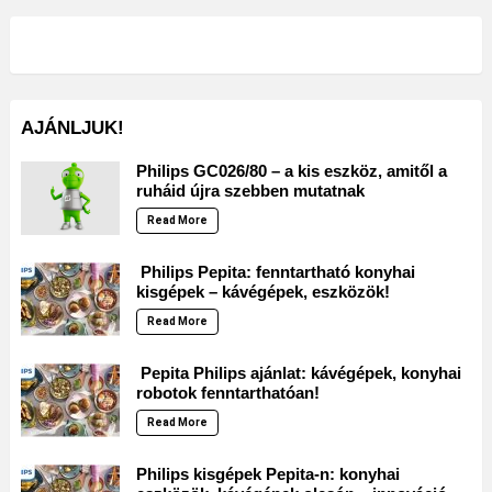
AJÁNLJUK!
Philips GC026/80 – a kis eszköz, amitől a
ruháid újra szebben mutatnak
Read More
Philips Pepita: fenntartható konyhai
kisgépek – kávégépek, eszközök!
Read More
Pepita Philips ajánlat: kávégépek, konyhai
robotok fenntarthatóan!
Read More
Philips kisgépek Pepita-n: konyhai