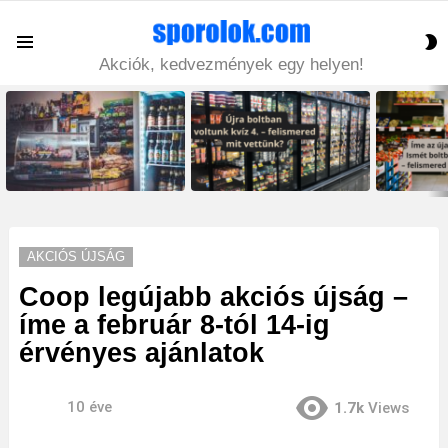
S
Menu
S
Akciók, kedvezmények egy helyen!
LATEST
STORIES
AKCIÓS ÚJSÁG
Coop legújabb akciós újság –
íme a február 8-tól 14-ig
érvényes ajánlatok
10 éve
1.7k
Views