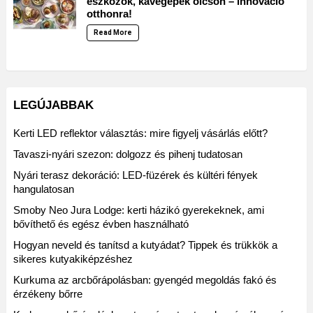
eszközök, kávégépek olcsón – innováció
otthonra!
Read More
LEGÚJABBAK
Kerti LED reflektor választás: mire figyelj vásárlás előtt?
Tavaszi-nyári szezon: dolgozz és pihenj tudatosan
Nyári terasz dekoráció: LED-füzérek és kültéri fények
hangulatosan
Smoby Neo Jura Lodge: kerti házikó gyerekeknek, ami
bővíthető és egész évben használható
Hogyan neveld és tanítsd a kutyádat? Tippek és trükkök a
sikeres kutyakiképzéshez
Kurkuma az arcbőrápolásban: gyengéd megoldás fakó és
érzékeny bőrre