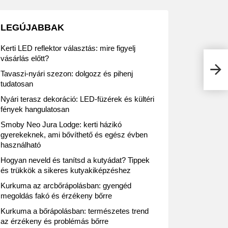
LEGÚJABBAK
Kerti LED reflektor választás: mire figyelj
vásárlás előtt?
Bonu
Tavaszi-nyári szezon: dolgozz és pihenj
tudatosan
Nyári terasz dekoráció: LED-füzérek és kültéri
fények hangulatosan
Smoby Neo Jura Lodge: kerti házikó
gyerekeknek, ami bővíthető és egész évben
használható
Hogyan neveld és tanítsd a kutyádat? Tippek
és trükkök a sikeres kutyakiképzéshez
Kurkuma az arcbőrápolásban: gyengéd
megoldás fakó és érzékeny bőrre
Kurkuma a bőrápolásban: természetes trend
az érzékeny és problémás bőrre