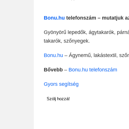
Bonu.hu
telefonszám – mutatjuk az
Gyönyörű lepedők, ágytakarók, párn
takarók, szőnyegek.
Bonu.hu
– Ágynemű, lakástextil, sző
Bővebb
–
Bonu.hu telefonszám
Gyors segítség
Szólj hozzá!