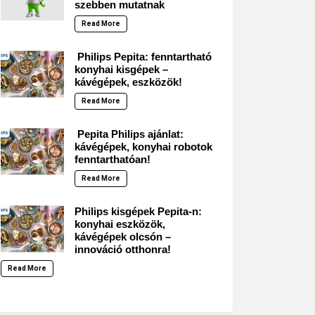
szebben mutatnak
Read More
Philips Pepita: fenntartható
konyhai kisgépek –
kávégépek, eszközök!
Read More
Pepita Philips ajánlat:
kávégépek, konyhai robotok
fenntarthatóan!
Read More
Philips kisgépek Pepita-n:
konyhai eszközök,
kávégépek olcsón –
innováció otthonra!
Read More