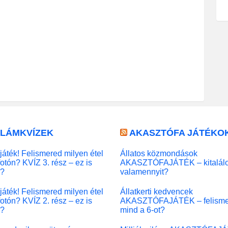
LLÁMKVÍZEK
AKASZTÓFA JÁTÉKO
játék! Felismered milyen étel
Állatos közmondások
fotón? KVÍZ 3. rész – ez is
AKASZTÓFAJÁTÉK – kitalál
l?
valamennyit?
játék! Felismered milyen étel
Állatkerti kedvencek
fotón? KVÍZ 2. rész – ez is
AKASZTÓFAJÁTÉK – felisme
l?
mind a 6-ot?