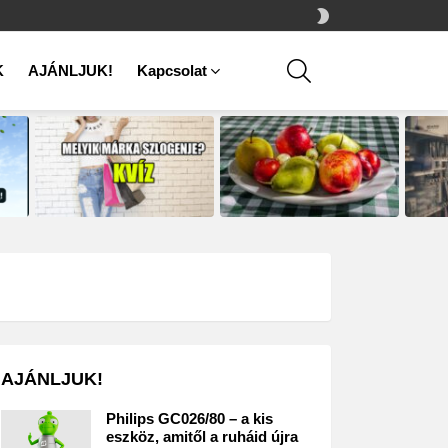
SWITCH
SKIN
SEARCH
K
AJÁNLJUK!
Kapcsolat
AJÁNLJUK!
Philips GC026/80 – a kis
eszköz, amitől a ruháid újra