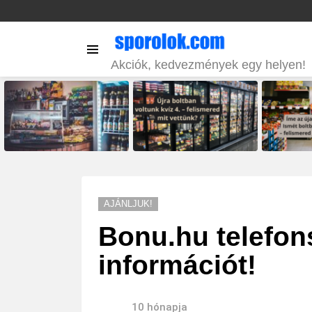
Menu
Akciók, kedvezmények egy helyen!
LATEST
STORIES
AJÁNLJUK!
Bonu.hu telefon
információt!
10 hónapja