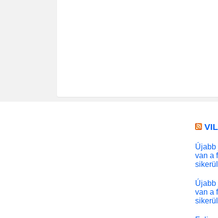
VI
Újabb 
van a 
sikerü
Újabb 
van a 
sikerü