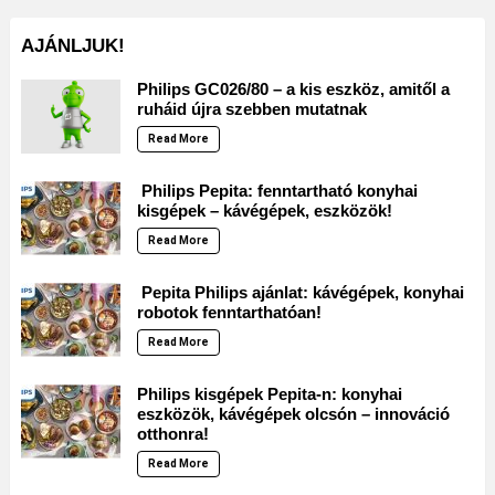
AJÁNLJUK!
Philips GC026/80 – a kis eszköz, amitől a
ruháid újra szebben mutatnak
Read More
Philips Pepita: fenntartható konyhai
kisgépek – kávégépek, eszközök!
Read More
Pepita Philips ajánlat: kávégépek, konyhai
robotok fenntarthatóan!
Read More
Philips kisgépek Pepita-n: konyhai
eszközök, kávégépek olcsón – innováció
otthonra!
Read More