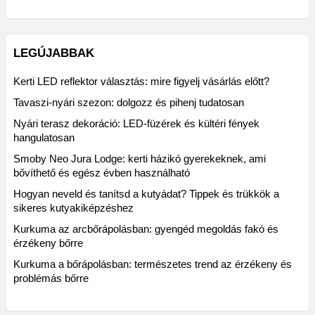
LEGÚJABBAK
Kerti LED reflektor választás: mire figyelj vásárlás előtt?
Tavaszi-nyári szezon: dolgozz és pihenj tudatosan
Nyári terasz dekoráció: LED-füzérek és kültéri fények
hangulatosan
Smoby Neo Jura Lodge: kerti házikó gyerekeknek, ami
bővíthető és egész évben használható
Hogyan neveld és tanítsd a kutyádat? Tippek és trükkök a
sikeres kutyakiképzéshez
Kurkuma az arcbőrápolásban: gyengéd megoldás fakó és
érzékeny bőrre
Kurkuma a bőrápolásban: természetes trend az érzékeny és
problémás bőrre