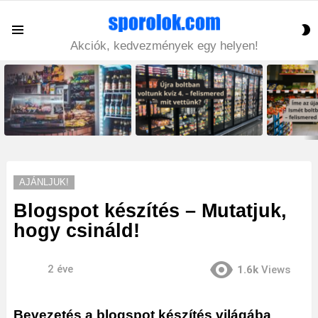
S
Menu
S
Akciók, kedvezmények egy helyen!
LATEST
STORIES
AJÁNLJUK!
Blogspot készítés – Mutatjuk,
hogy csináld!
2 éve
1.6k
Views
Bevezetés a blogspot készítés világába