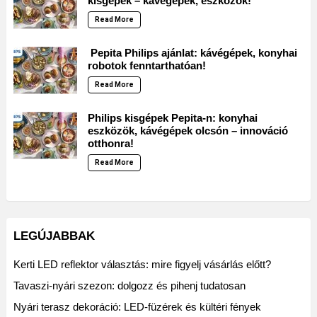
kisgépek – kávégépek, eszközök!
Read More
Pepita Philips ajánlat: kávégépek, konyhai
robotok fenntarthatóan!
Read More
Philips kisgépek Pepita-n: konyhai
eszközök, kávégépek olcsón – innováció
otthonra!
Read More
LEGÚJABBAK
Kerti LED reflektor választás: mire figyelj vásárlás előtt?
Tavaszi-nyári szezon: dolgozz és pihenj tudatosan
Nyári terasz dekoráció: LED-füzérek és kültéri fények