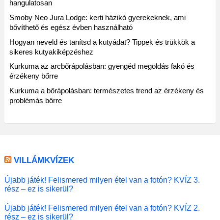
hangulatosan
Smoby Neo Jura Lodge: kerti házikó gyerekeknek, ami
bővíthető és egész évben használható
Hogyan neveld és tanítsd a kutyádat? Tippek és trükkök a
sikeres kutyakiképzéshez
Kurkuma az arcbőrápolásban: gyengéd megoldás fakó és
érzékeny bőrre
Kurkuma a bőrápolásban: természetes trend az érzékeny és
problémás bőrre
VILLÁMKVÍZEK
Újabb játék! Felismered milyen étel van a fotón? KVÍZ 3.
rész – ez is sikerül?
Újabb játék! Felismered milyen étel van a fotón? KVÍZ 2.
rész – ez is sikerül?