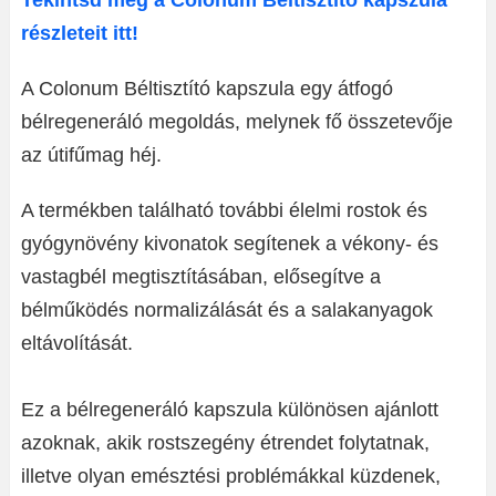
Tekintsd meg a Colonum Béltisztító kapszula
részleteit itt!
A Colonum Béltisztító kapszula egy átfogó
bélregeneráló megoldás, melynek fő összetevője
az útifűmag héj.
A termékben található további élelmi rostok és
gyógynövény kivonatok segítenek a vékony- és
vastagbél megtisztításában, elősegítve a
bélműködés normalizálását és a salakanyagok
eltávolítását.
Ez a bélregeneráló kapszula különösen ajánlott
azoknak, akik rostszegény étrendet folytatnak,
illetve olyan emésztési problémákkal küzdenek,