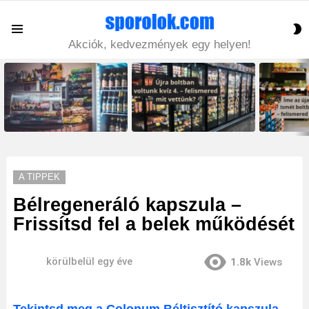
S
Menu
S
Akciók, kedvezmények egy helyen!
LATEST
STORIES
A TIPPEK
Bélregeneráló kapszula –
Frissítsd fel a belek működését
körülbelül egy éve
1.8k
Views