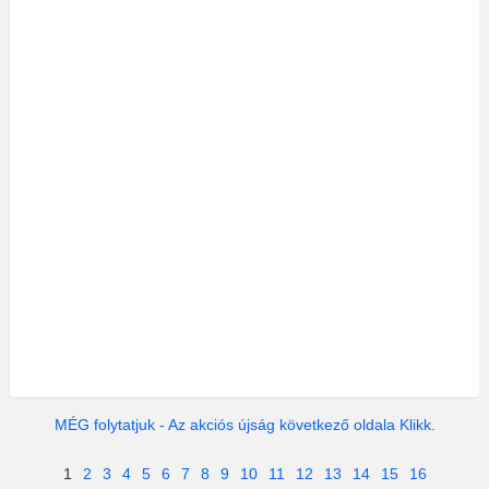
MÉG folytatjuk - Az akciós újság következő oldala Klikk.
1
2
3
4
5
6
7
8
9
10
11
12
13
14
15
16