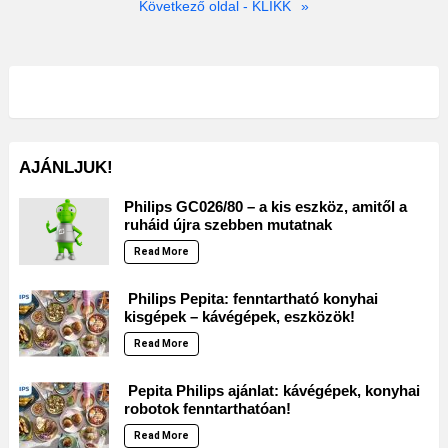
Következő oldal - KLIKK
»
AJÁNLJUK!
Philips GC026/80 – a kis eszköz, amitől a
ruháid újra szebben mutatnak
Read More
Philips Pepita: fenntartható konyhai
kisgépek – kávégépek, eszközök!
Read More
Pepita Philips ajánlat: kávégépek, konyhai
robotok fenntarthatóan!
Read More