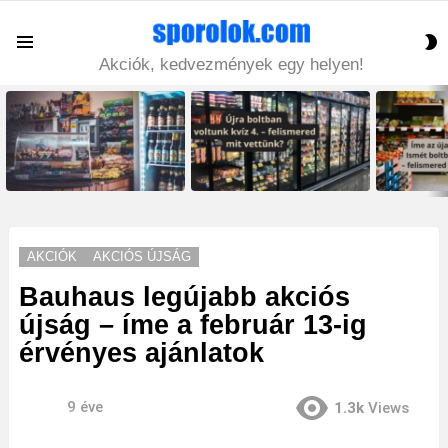
S
Menu
S
Akciók, kedvezmények egy helyen!
LATEST
STORIES
AKCIÓK
AKCIÓS ÚJSÁG
Bauhaus legújabb akciós
újság – íme a február 13-ig
érvényes ajánlatok
9 éve
1.3k
Views