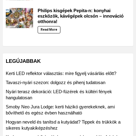
Philips kisgépek Pepita-n: konyhai
eszközök, kávégépek olcsón – innováció
otthonra!
Read More
LEGÚJABBAK
Kerti LED reflektor választás: mire figyelj vásárlás előtt?
Tavaszi-nyári szezon: dolgozz és pihenj tudatosan
Nyári terasz dekoráció: LED-füzérek és kültéri fények
hangulatosan
Smoby Neo Jura Lodge: kerti házikó gyerekeknek, ami
bővíthető és egész évben használható
Hogyan neveld és tanítsd a kutyádat? Tippek és trükkök a
sikeres kutyakiképzéshez