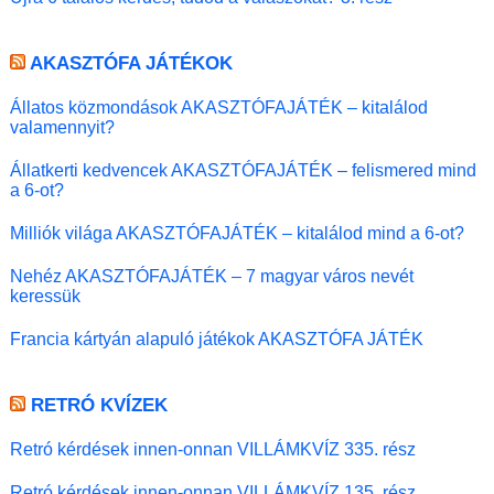
AKASZTÓFA JÁTÉKOK
Állatos közmondások AKASZTÓFAJÁTÉK – kitalálod
valamennyit?
Állatkerti kedvencek AKASZTÓFAJÁTÉK – felismered mind
a 6-ot?
Milliók világa AKASZTÓFAJÁTÉK – kitalálod mind a 6-ot?
Nehéz AKASZTÓFAJÁTÉK – 7 magyar város nevét
keressük
Francia kártyán alapuló játékok AKASZTÓFA JÁTÉK
RETRÓ KVÍZEK
Retró kérdések innen-onnan VILLÁMKVÍZ 335. rész
Retró kérdések innen-onnan VILLÁMKVÍZ 135. rész