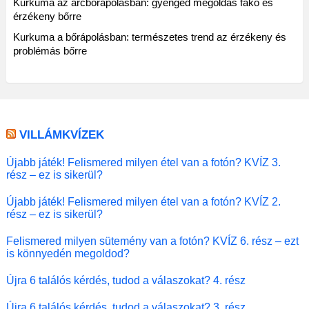
Kurkuma az arcbőrápolásban: gyengéd megoldás fakó és
érzékeny bőrre
Kurkuma a bőrápolásban: természetes trend az érzékeny és
problémás bőrre
VILLÁMKVÍZEK
Újabb játék! Felismered milyen étel van a fotón? KVÍZ 3.
rész – ez is sikerül?
Újabb játék! Felismered milyen étel van a fotón? KVÍZ 2.
rész – ez is sikerül?
Felismered milyen sütemény van a fotón? KVÍZ 6. rész – ezt
is könnyedén megoldod?
Újra 6 találós kérdés, tudod a válaszokat? 4. rész
Újra 6 találós kérdés, tudod a válaszokat? 3. rész