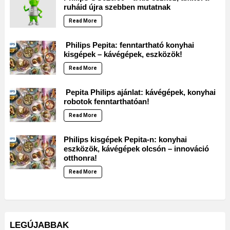
ruháid újra szebben mutatnak
Read More
Philips Pepita: fenntartható konyhai
kisgépek – kávégépek, eszközök!
Read More
Pepita Philips ajánlat: kávégépek, konyhai
robotok fenntarthatóan!
Read More
Philips kisgépek Pepita-n: konyhai
eszközök, kávégépek olcsón – innováció
otthonra!
Read More
LEGÚJABBAK