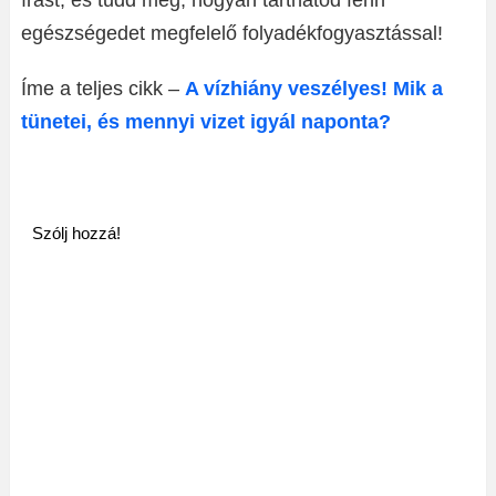
írást, és tudd meg, hogyan tarthatod fenn
egészségedet megfelelő folyadékfogyasztással!
Íme a teljes cikk –
A vízhiány veszélyes! Mik a
tünetei, és mennyi vizet igyál naponta?
Szólj hozzá!