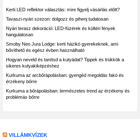
Kerti LED reflektor választás: mire figyelj vásárlás előtt?
Tavaszi-nyári szezon: dolgozz és pihenj tudatosan
Nyári terasz dekoráció: LED-füzérek és kültéri fények
hangulatosan
Smoby Neo Jura Lodge: kerti házikó gyerekeknek, ami
bővíthető és egész évben használható
Hogyan neveld és tanítsd a kutyádat? Tippek és trükkök a
sikeres kutyakiképzéshez
Kurkuma az arcbőrápolásban: gyengéd megoldás fakó és
érzékeny bőrre
Kurkuma a bőrápolásban: természetes trend az érzékeny és
problémás bőrre
VILLÁMKVÍZEK