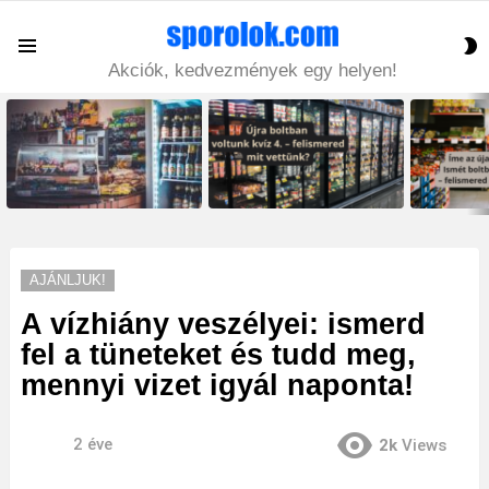
S
Menu
S
Akciók, kedvezmények egy helyen!
LATEST
STORIES
AJÁNLJUK!
A vízhiány veszélyei: ismerd
fel a tüneteket és tudd meg,
mennyi vizet igyál naponta!
2 éve
2k
Views