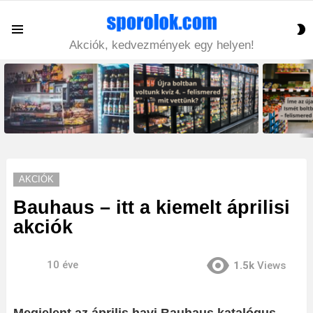
S
Menu
S
Akciók, kedvezmények egy helyen!
LATEST
STORIES
AKCIÓK
Bauhaus – itt a kiemelt áprilisi
akciók
10 éve
1.5k
Views