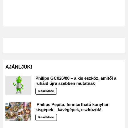
AJÁNLJUK!
Philips GC026/80 – a kis eszköz, amitől a
ruháid újra szebben mutatnak
Read More
Philips Pepita: fenntartható konyhai
kisgépek – kávégépek, eszközök!
Read More