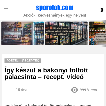
S
Menu
S
Akciók, kedvezmények egy helyen!
LATEST
STORIES
FŐÉTEL
RECEPTEK
Így készül a bakonyi töltött
palacsinta – recept, videó
10 éve
999
Views