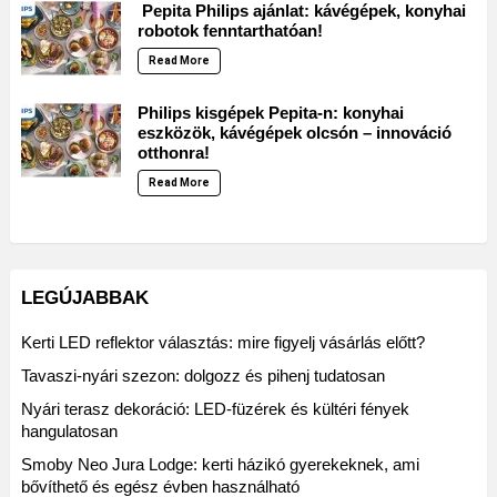
Pepita Philips ajánlat: kávégépek, konyhai
robotok fenntarthatóan!
Read More
Philips kisgépek Pepita-n: konyhai
eszközök, kávégépek olcsón – innováció
otthonra!
Read More
LEGÚJABBAK
Kerti LED reflektor választás: mire figyelj vásárlás előtt?
Tavaszi-nyári szezon: dolgozz és pihenj tudatosan
Nyári terasz dekoráció: LED-füzérek és kültéri fények
hangulatosan
Smoby Neo Jura Lodge: kerti házikó gyerekeknek, ami
bővíthető és egész évben használható