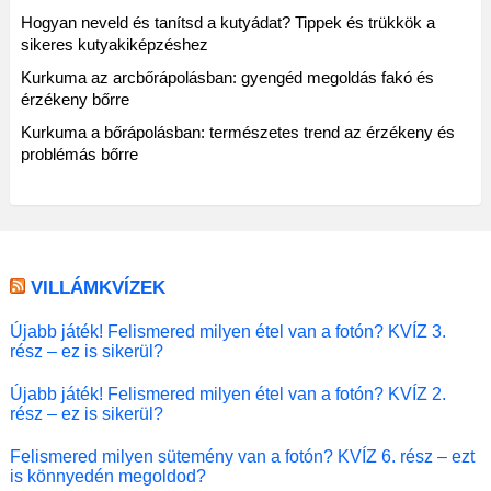
Hogyan neveld és tanítsd a kutyádat? Tippek és trükkök a
sikeres kutyakiképzéshez
Kurkuma az arcbőrápolásban: gyengéd megoldás fakó és
érzékeny bőrre
Kurkuma a bőrápolásban: természetes trend az érzékeny és
problémás bőrre
VILLÁMKVÍZEK
Újabb játék! Felismered milyen étel van a fotón? KVÍZ 3.
rész – ez is sikerül?
Újabb játék! Felismered milyen étel van a fotón? KVÍZ 2.
rész – ez is sikerül?
Felismered milyen sütemény van a fotón? KVÍZ 6. rész – ezt
is könnyedén megoldod?