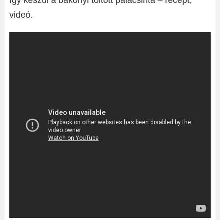
Így készül a bakonyi töltött palacsinta – recept,
videó.