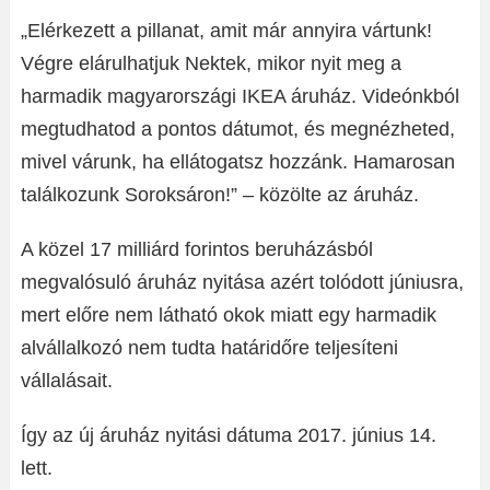
„Elérkezett a pillanat, amit már annyira vártunk!
Végre elárulhatjuk Nektek, mikor nyit meg a
harmadik magyarországi IKEA áruház. Videónkból
megtudhatod a pontos dátumot, és megnézheted,
mivel várunk, ha ellátogatsz hozzánk. Hamarosan
találkozunk Soroksáron!” – közölte az áruház.
A közel 17 milliárd forintos beruházásból
megvalósuló áruház nyitása azért tolódott júniusra,
mert előre nem látható okok miatt egy harmadik
alvállalkozó nem tudta határidőre teljesíteni
vállalásait.
Így az új áruház nyitási dátuma 2017. június 14.
lett.