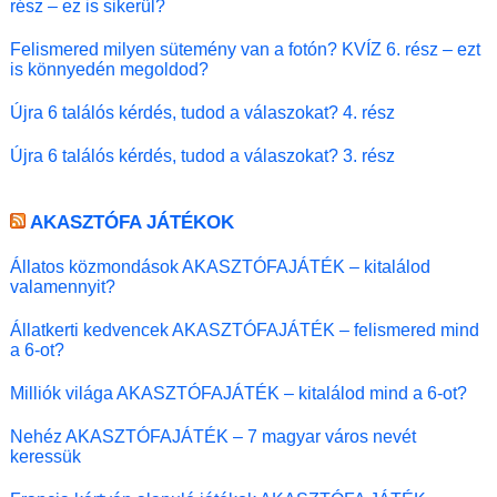
rész – ez is sikerül?
Felismered milyen sütemény van a fotón? KVÍZ 6. rész – ezt
is könnyedén megoldod?
Újra 6 találós kérdés, tudod a válaszokat? 4. rész
Újra 6 találós kérdés, tudod a válaszokat? 3. rész
AKASZTÓFA JÁTÉKOK
Állatos közmondások AKASZTÓFAJÁTÉK – kitalálod
valamennyit?
Állatkerti kedvencek AKASZTÓFAJÁTÉK – felismered mind
a 6-ot?
Milliók világa AKASZTÓFAJÁTÉK – kitalálod mind a 6-ot?
Nehéz AKASZTÓFAJÁTÉK – 7 magyar város nevét
keressük