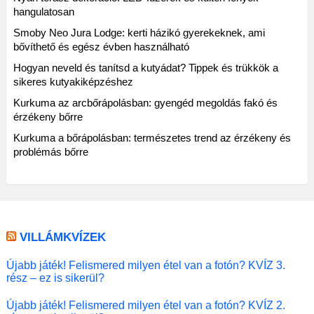
hangulatosan
Smoby Neo Jura Lodge: kerti házikó gyerekeknek, ami
bővíthető és egész évben használható
Hogyan neveld és tanítsd a kutyádat? Tippek és trükkök a
sikeres kutyakiképzéshez
Kurkuma az arcbőrápolásban: gyengéd megoldás fakó és
érzékeny bőrre
Kurkuma a bőrápolásban: természetes trend az érzékeny és
problémás bőrre
VILLÁMKVÍZEK
Újabb játék! Felismered milyen étel van a fotón? KVÍZ 3.
rész – ez is sikerül?
Újabb játék! Felismered milyen étel van a fotón? KVÍZ 2.