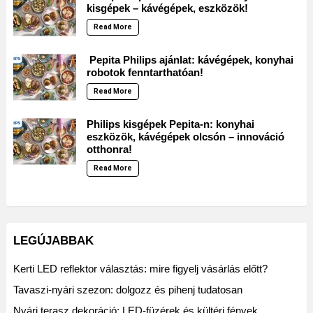
kisgépek – kávégépek, eszközök!
Read More
Pepita Philips ajánlat: kávégépek, konyhai
robotok fenntarthatóan!
Read More
Philips kisgépek Pepita-n: konyhai
eszközök, kávégépek olcsón – innováció
otthonra!
Read More
LEGÚJABBAK
Kerti LED reflektor választás: mire figyelj vásárlás előtt?
Tavaszi-nyári szezon: dolgozz és pihenj tudatosan
Nyári terasz dekoráció: LED-füzérek és kültéri fények