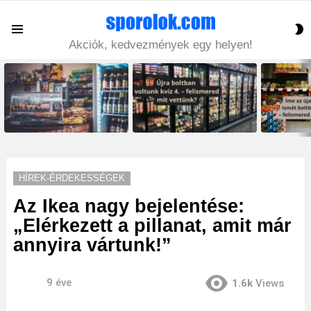
S
Menu
S
Akciók, kedvezmények egy helyen!
LATEST
STORIES
HÍREK-ÉRDEKESSÉGEK
Az Ikea nagy bejelentése:
„Elérkezett a pillanat, amit már
annyira vártunk!”
9 éve
1.6k
Views