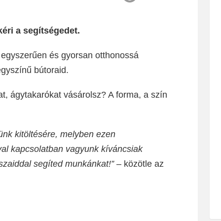
éri a segítségedet.
l egyszerűen és gyorsan otthonossá
egyszínű bútoraid.
t, ágytakarókat vásárolsz? A forma, a szín
ünk kitöltésére, melyben ezen
val kapcsolatban vagyunk kíváncsiak
szaiddal segíted munkánkat!”
– közötle az