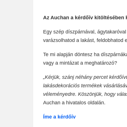
Az Auchan a kérdőív kitöltésében k
Egy szép díszpárnával, ágytakaróva
varázsolhatod a lakást, feldobhatod 
Te mi alapján döntesz ha díszpárnáka
vagy a mintázat a meghatározó?
„Kérjük, szánj néhány percet kérdőív
lakásdekorációs termékek vásárlásá
véleményedre. Köszönjük, hogy vála
Auchan a hivatalos oldalán.
Íme a kérdőív