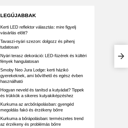
LEGÚJABBAK
Kerti LED reflektor választás: mire figyelj
vásárlás előtt?
Tavaszi-nyári szezon: dolgozz és pihenj
tudatosan
JYSK
Nyári terasz dekoráció: LED-füzérek és kültéri
nyer
fények hangulatosan
Smoby Neo Jura Lodge: kerti házikó
gyerekeknek, ami bővíthető és egész évben
használható
Hogyan neveld és tanítsd a kutyádat? Tippek
és trükkök a sikeres kutyakiképzéshez
Kurkuma az arcbőrápolásban: gyengéd
megoldás fakó és érzékeny bőrre
Kurkuma a bőrápolásban: természetes trend
az érzékeny és problémás bőrre