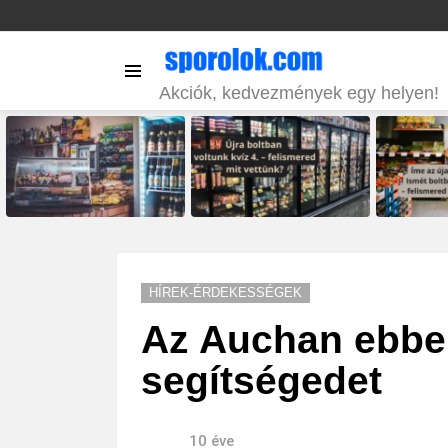
Menu
Akciók, kedvezmények egy helyen!
LATEST
STORIES
HÍREK-ÉRDEKESSÉGEK
Az Auchan ebben
segítségedet
10 éve