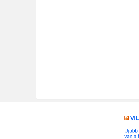
VI
Újabb 
van a 