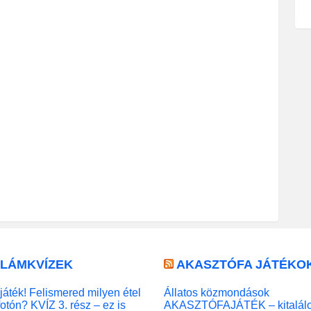
LLÁMKVÍZEK
AKASZTÓFA JÁTÉKO
játék! Felismered milyen étel
Állatos közmondások
fotón? KVÍZ 3. rész – ez is
AKASZTÓFAJÁTÉK – kitalál