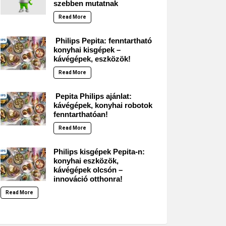
szebben mutatnak
Read More
Philips Pepita: fenntartható
konyhai kisgépek –
kávégépek, eszközök!
Read More
Pepita Philips ajánlat:
kávégépek, konyhai robotok
fenntarthatóan!
Read More
Philips kisgépek Pepita-n:
konyhai eszközök,
kávégépek olcsón –
innováció otthonra!
Read More