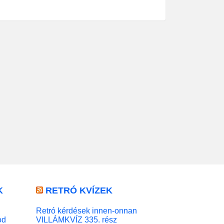
K
RETRÓ KVÍZEK
Retró kérdések innen-onnan
od
VILLÁMKVÍZ 335. rész