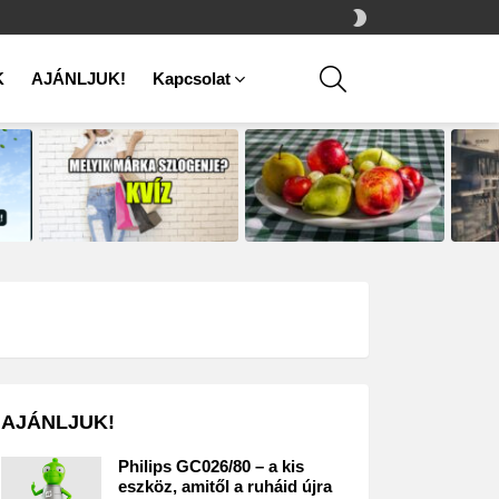
SWITCH
SKIN
SEARCH
K
AJÁNLJUK!
Kapcsolat
AJÁNLJUK!
Philips GC026/80 – a kis
eszköz, amitől a ruháid újra