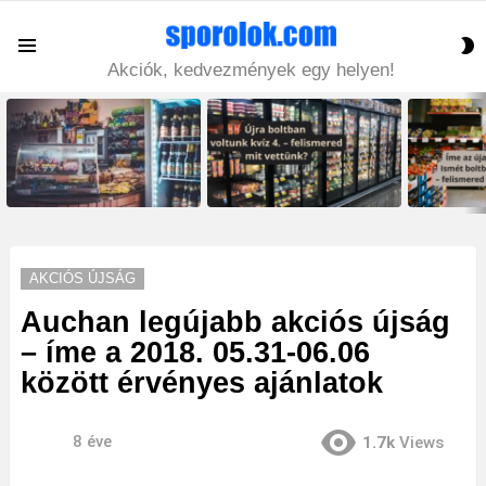
S
Menu
S
Akciók, kedvezmények egy helyen!
LATEST
STORIES
AKCIÓS ÚJSÁG
Auchan legújabb akciós újság
– íme a 2018. 05.31-06.06
között érvényes ajánlatok
8 éve
1.7k
Views