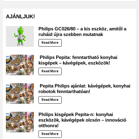
AJÁNLJUK!
Philips GC026/80 – a kis eszköz, amitől a
ruháid újra szebben mutatnak
Read More
Philips Pepita: fenntartható konyhai
kisgépek – kávégépek, eszközök!
Read More
Pepita Philips ajánlat: kávégépek, konyhai
robotok fenntarthatóan!
Read More
Philips kisgépek Pepita-n: konyhai
eszközök, kávégépek olcsón – innováció
otthonra!
Read More