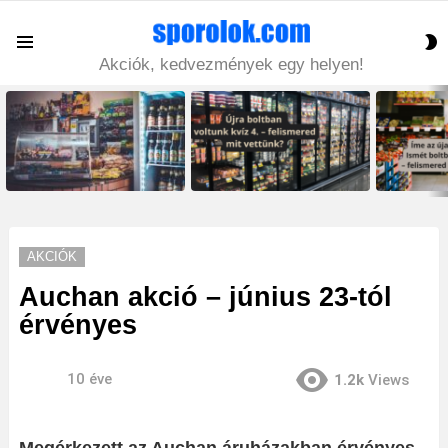
S
Menu
S
Akciók, kedvezmények egy helyen!
LATEST
STORIES
AKCIÓK
Auchan akció – június 23-tól
érvényes
10 éve
1.2k
Views