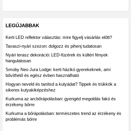
LEGÚJABBAK
Kerti LED reflektor választás: mire figyelj vásárlás előtt?
Tavaszi-nyári szezon: dolgozz és pihenj tudatosan
Nyári terasz dekoráció: LED-füzérek és kültéri fények
hangulatosan
Smoby Neo Jura Lodge: kerti házikó gyerekeknek, ami
bővíthető és egész évben használható
Hogyan neveld és tanítsd a kutyádat? Tippek és trükkök a
sikeres kutyakiképzéshez
Kurkuma az arcbőrápolásban: gyengéd megoldás fakó és
érzékeny bőrre
Kurkuma a bőrápolásban: természetes trend az érzékeny és
problémás bőrre