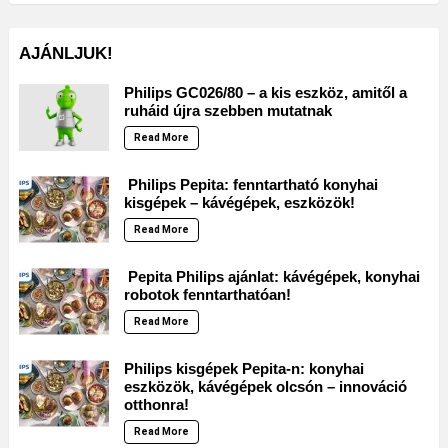
AJÁNLJUK!
Philips GC026/80 – a kis eszköz, amitől a
ruháid újra szebben mutatnak
Read More
Philips Pepita: fenntartható konyhai
kisgépek – kávégépek, eszközök!
Read More
Pepita Philips ajánlat: kávégépek, konyhai
robotok fenntarthatóan!
Read More
Philips kisgépek Pepita-n: konyhai
eszközök, kávégépek olcsón – innováció
otthonra!
Read More