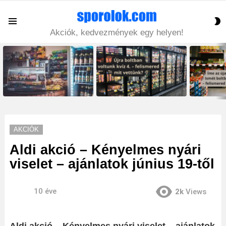
S
Menu
S
Akciók, kedvezmények egy helyen!
LATEST
STORIES
AKCIÓK
Aldi akció – Kényelmes nyári
viselet – ajánlatok június 19-től
10 éve
2k
Views