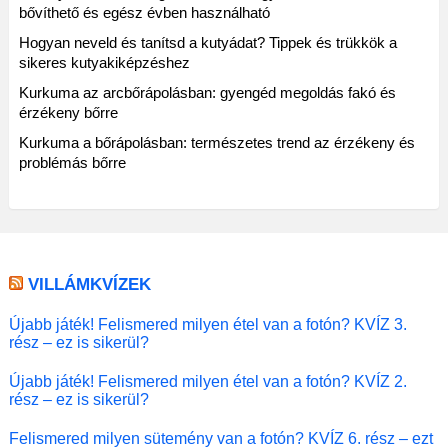
bővíthető és egész évben használható
Hogyan neveld és tanítsd a kutyádat? Tippek és trükkök a
sikeres kutyakiképzéshez
Kurkuma az arcbőrápolásban: gyengéd megoldás fakó és
érzékeny bőrre
Kurkuma a bőrápolásban: természetes trend az érzékeny és
problémás bőrre
VILLÁMKVÍZEK
Újabb játék! Felismered milyen étel van a fotón? KVÍZ 3.
rész – ez is sikerül?
Újabb játék! Felismered milyen étel van a fotón? KVÍZ 2.
rész – ez is sikerül?
Felismered milyen sütemény van a fotón? KVÍZ 6. rész – ezt