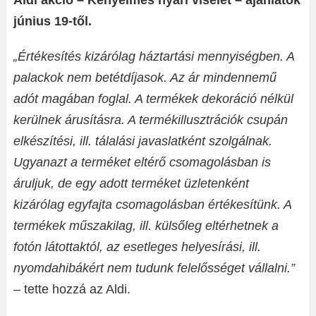
Aldi akció – Kényelmes nyári viselet – ajánlatok
június 19-től.
„Értékesítés kizárólag háztartási mennyiségben. A
palackok nem betétdíjasok. Az ár mindennemű
adót magában foglal. A termékek dekoráció nélkül
kerülnek árusításra. A termékillusztrációk csupán
elkészítési, ill. tálalási javaslatként szolgálnak.
Ugyanazt a terméket eltérő csomagolásban is
áruljuk, de egy adott terméket üzletenként
kizárólag egyfajta csomagolásban értékesítünk. A
termékek műszakilag, ill. külsőleg eltérhetnek a
fotón látottaktól, az esetleges helyesírási, ill.
nyomdahibákért nem tudunk felelősséget vállalni.”
– tette hozzá az Aldi.