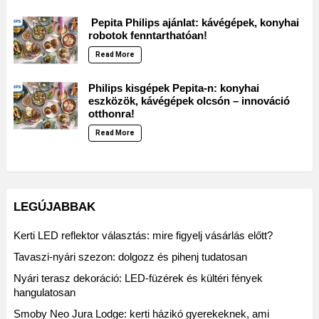
Pepita Philips ajánlat: kávégépek, konyhai
robotok fenntarthatóan!
Read More
Philips kisgépek Pepita-n: konyhai
eszközök, kávégépek olcsón – innováció
otthonra!
Read More
LEGÚJABBAK
Kerti LED reflektor választás: mire figyelj vásárlás előtt?
Tavaszi-nyári szezon: dolgozz és pihenj tudatosan
Nyári terasz dekoráció: LED-füzérek és kültéri fények
hangulatosan
Smoby Neo Jura Lodge: kerti házikó gyerekeknek, ami