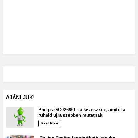
AJÁNLJUK!
Philips GC026/80 – a kis eszköz, amitől a
ruháid újra szebben mutatnak
Read More
Philips Pepita: fenntartható konyhai