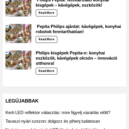
kisgépek – kávégépek, eszközök!
Read More
Pepita Philips ajánlat: kávégépek, konyhai
robotok fenntarthatóan!
Read More
Philips kisgépek Pepita-n: konyhai
eszközök, kávégépek olcsón – innováció
otthonra!
Read More
LEGÚJABBAK
Kerti LED reflektor választás: mire figyelj vásárlás előtt?
Tavaszi-nyári szezon: dolgozz és pihenj tudatosan