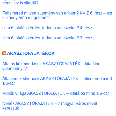
rész – ez is sikerül?
Felismered milyen sütemény van a fotón? KVÍZ 6. rész – ezt
is könnyedén megoldod?
Újra 6 találós kérdés, tudod a válaszokat? 4. rész
Újra 6 találós kérdés, tudod a válaszokat? 3. rész
AKASZTÓFA JÁTÉKOK
Állatos közmondások AKASZTÓFAJÁTÉK – kitalálod
valamennyit?
Állatkerti kedvencek AKASZTÓFAJÁTÉK – felismered mind
a 6-ot?
Milliók világa AKASZTÓFAJÁTÉK – kitalálod mind a 6-ot?
Nehéz AKASZTÓFAJÁTÉK – 7 magyar város nevét
keressük