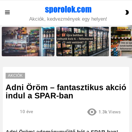
S
Menu
S
Akciók, kedvezmények egy helyen!
LATEST
STORIES
AKCIÓK
Adni Öröm – fantasztikus akció
indul a SPAR-ban
10 éve
1.3k
Views