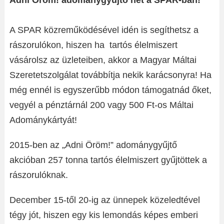
Adni Öröm! adománygyűjtő hét a
SPAR
-ban!
A
SPAR
közreműködésével idén is segíthetsz a
rászorulókon, hiszen ha tartós élelmiszert
vásárolsz az üzleteiben, akkor a Magyar Máltai
Szeretetszolgálat továbbítja nekik karácsonyra! Ha
még ennél is egyszerűbb módon támogatnád őket,
vegyél a pénztárnál 200 vagy 500 Ft-os Máltai
Adománykártyát!
2015-ben az „Adni Öröm!” adománygyűjtő
akcióban 257 tonna tartós élelmiszert gyűjtöttek a
rászorulóknak.
December 15-től 20-ig az ünnepek közeledtével
tégy jót, hiszen egy kis lemondás képes emberi