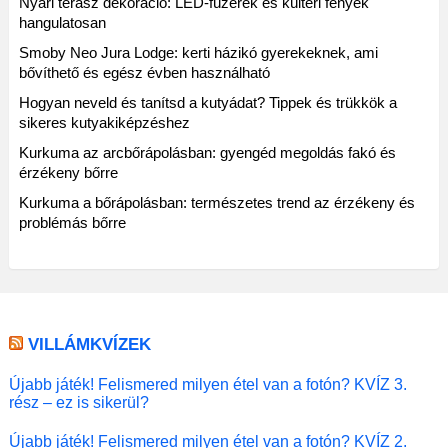
Nyári terasz dekoráció: LED-füzérek és kültéri fények
hangulatosan
Smoby Neo Jura Lodge: kerti házikó gyerekeknek, ami
bővíthető és egész évben használható
Hogyan neveld és tanítsd a kutyádat? Tippek és trükkök a
sikeres kutyakiképzéshez
Kurkuma az arcbőrápolásban: gyengéd megoldás fakó és
érzékeny bőrre
Kurkuma a bőrápolásban: természetes trend az érzékeny és
problémás bőrre
VILLÁMKVÍZEK
Újabb játék! Felismered milyen étel van a fotón? KVÍZ 3.
rész – ez is sikerül?
Újabb játék! Felismered milyen étel van a fotón? KVÍZ 2.