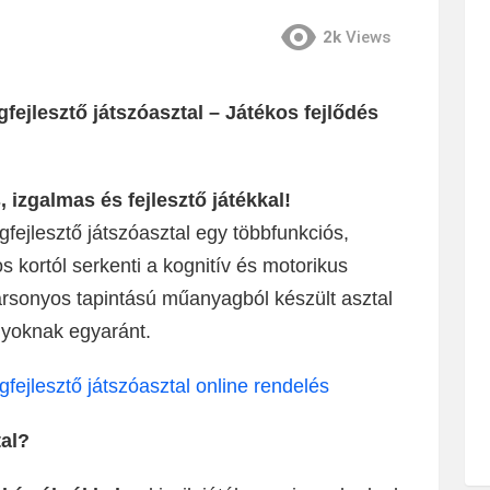
2k
Views
fejlesztő játszóasztal – Játékos fejlődés
izgalmas és fejlesztő játékkal!
gfejlesztő játszóasztal egy többfunkciós,
 kortól serkenti a kognitív és motorikus
ársonyos tapintású műanyagból készült asztal
nyoknak egyaránt.
gfejlesztő játszóasztal online rendelés
tal?