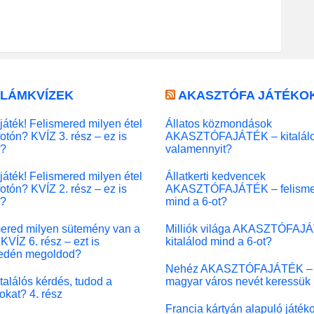
LLÁMKVÍZEK
AKASZTÓFA JÁTÉKO
játék! Felismered milyen étel
Állatos közmondások
fotón? KVÍZ 3. rész – ez is
AKASZTÓFAJÁTÉK – kitalál
l?
valamennyit?
játék! Felismered milyen étel
Állatkerti kedvencek
fotón? KVÍZ 2. rész – ez is
AKASZTÓFAJÁTÉK – felisme
l?
mind a 6-ot?
ered milyen sütemény van a
Milliók világa AKASZTÓFAJ
KVÍZ 6. rész – ezt is
kitalálod mind a 6-ot?
edén megoldod?
Nehéz AKASZTÓFAJÁTÉK –
 találós kérdés, tudod a
magyar város nevét keressük
okat? 4. rész
Francia kártyán alapuló játék