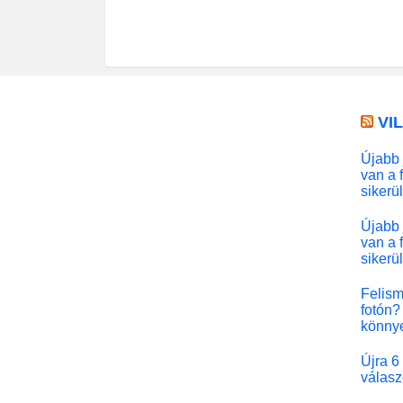
VI
Újabb 
van a 
sikerü
Újabb 
van a 
sikerü
Felism
fotón? 
könny
Újra 6
válasz