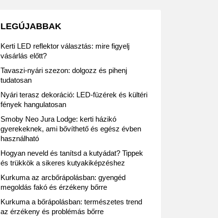
LEGÚJABBAK
Kerti LED reflektor választás: mire figyelj
vásárlás előtt?
Tavaszi-nyári szezon: dolgozz és pihenj
tudatosan
Nyári terasz dekoráció: LED-füzérek és kültéri
fények hangulatosan
Smoby Neo Jura Lodge: kerti házikó
gyerekeknek, ami bővíthető és egész évben
használható
Hogyan neveld és tanítsd a kutyádat? Tippek
és trükkök a sikeres kutyakiképzéshez
Kurkuma az arcbőrápolásban: gyengéd
megoldás fakó és érzékeny bőrre
Kurkuma a bőrápolásban: természetes trend
az érzékeny és problémás bőrre