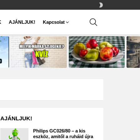
SWITCH
SKIN
SEARCH
K
AJÁNLJUK!
Kapcsolat
AJÁNLJUK!
Philips GC026/80 – a kis
eszköz, amitől a ruháid újra