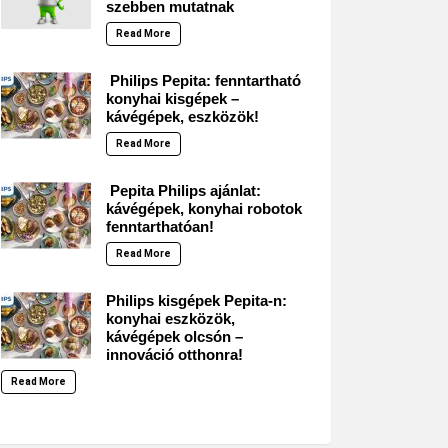
szebben mutatnak
Read More
Philips Pepita: fenntartható
konyhai kisgépek –
kávégépek, eszközök!
Read More
Pepita Philips ajánlat:
kávégépek, konyhai robotok
fenntarthatóan!
Read More
Philips kisgépek Pepita-n:
konyhai eszközök,
kávégépek olcsón –
innováció otthonra!
Read More