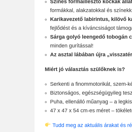
Színes formaillesztő kockák álla
formákkal, alakzatokkal és színekk
Karikavezető labirintus, kilövő k
fejlődést és a kíváncsiságot támog
Sárga golyó leengedő tobogán cu
minden gurítással!
Az asztal lábában újra „visszaté
Miért jó választás szülőknek is?
Serkenti a finommotorikát, szem-ké
Biztonságos, egészségügyileg teszt
Puha, ellenálló műanyag – a legki
47 x 47 x 54 cm-es méret – tökéle
Tudd meg az aktuális árakat és rés