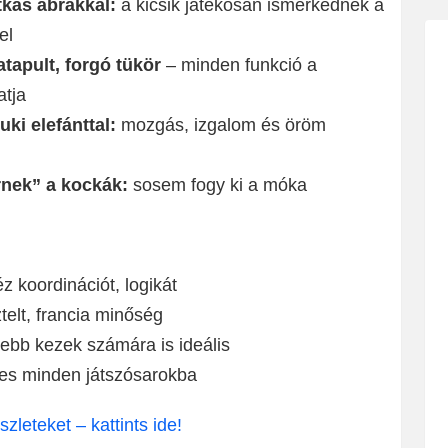
tkás ábrákkal:
a kicsik játékosan ismerkednek a
el
atapult, forgó tükör
– minden funkció a
atja
ki elefánttal:
mozgás, izgalom és öröm
rnek” a kockák:
sosem fogy ki a móka
z koordinációt, logikát
elt, francia minőség
sebb kezek számára is ideális
tes minden játszósarokba
zleteket – kattints ide!