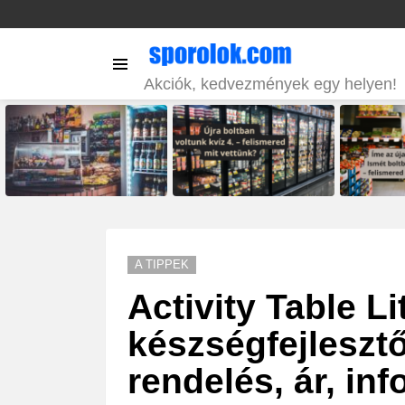
Menu
Akciók, kedvezmények egy helyen!
LATEST
STORIES
A TIPPEK
Activity Table L
készségfejlesztő
rendelés, ár, inf