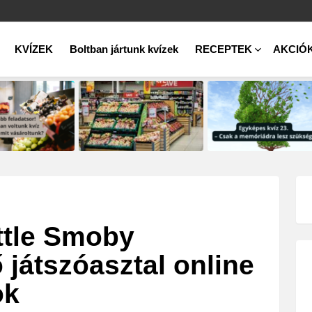
KVÍZEK
Boltban jártunk kvízek
RECEPTEK
AKCIÓ
ittle Smoby
 játszóasztal online
ok