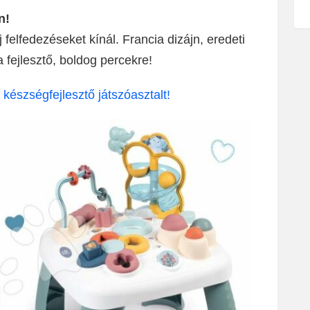
n!
felfedezéseket kínál. Francia dizájn, eredeti
 fejlesztő, boldog percekre!
észségfejlesztő játszóasztalt!