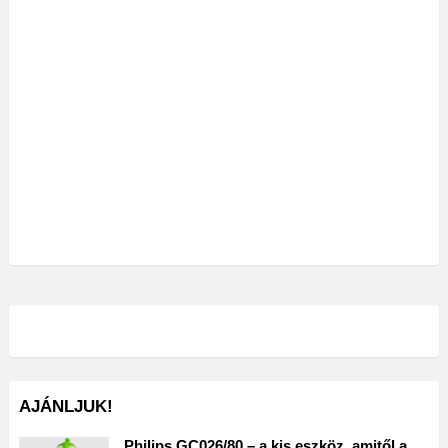
AJÁNLJUK!
Philips GC026/80 – a kis eszköz, amitől a