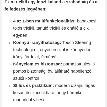
Ez a tricikli egy igazi kaland a szabadság és a
felfedezés jegyében:
4 az 1-ben multifunkcionalitás:
babakocsi,
tolós tricikli, tanuló tricikli és önálló tricikli
egyben
Könnyű irányíthatóság:
Touch Steering
technológia – egyetlen ujjal is könnyedén;
irány, fordulat, élmény!
Kényelem és biztonság:
párnázott ülés, 5
pontos biztonsági öv, állítható napellenző,
szülői kontroll
Stílus és praktikum:
modern dizájn, tágas
kosár, összecsukható, hogy bármikor
magaddal vihesd