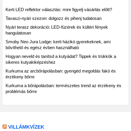
Kerti LED reflektor választás: mire figyelj vásárlás előtt?
Tavaszi-nyári szezon: dolgozz és pihenj tudatosan
Nyári terasz dekoráció: LED-füzérek és kültéri fények
hangulatosan
Smoby Neo Jura Lodge: kerti házikó gyerekeknek, ami
bővíthető és egész évben használható
Hogyan neveld és tanítsd a kutyádat? Tippek és trükkök a
sikeres kutyakiképzéshez
Kurkuma az arcbőrápolásban: gyengéd megoldás fakó és
érzékeny bőrre
Kurkuma a bőrápolásban: természetes trend az érzékeny és
problémás bőrre
VILLÁMKVÍZEK