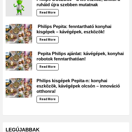
ruháid újra szebben mutatnak
Read More
Philips Pepita: fenntartható konyhai
kisgépek – kávégépek, eszközök!
Read More
Pepita Philips ajánlat: kávégépek, konyhai
robotok fenntarthatóan!
Read More
Philips kisgépek Pepita-n: konyhai
eszközök, kávégépek olcsón – innováció
otthonra!
Read More
LEGÚJABBAK