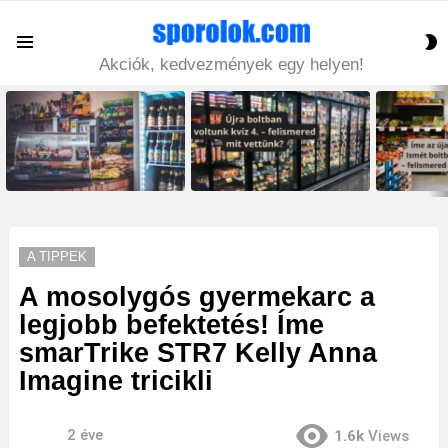
S
Menu
S
Akciók, kedvezmények egy helyen!
LATEST
STORIES
A TIPPEK
A mosolygós gyermekarc a
legjobb befektetés! Íme
smarTrike STR7 Kelly Anna
Imagine tricikli
2 éve
1.6k
Views