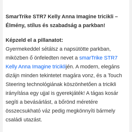
SmarTrike STR7 Kelly Anna Imagine tricikli –
Élmény, stílus és szabadság a parkban!
Képzeld el a pillanatot:
Gyermekeddel sétálsz a napsütötte parkban,
miközben ő önfeledten nevet a
smarTrike STR7
Kelly Anna Imagine tricikli
jén. A modern, elegáns
dizájn minden tekintetet magára vonz, és a Touch
Steering technológiának köszönhetően a tricikli
irányítása egy ujjal is gyerekjáték! A tágas kosár
segíti a bevásárlást, a bőrönd méretére
összecsukható váz pedig megkönnyíti bármely
családi utazást.