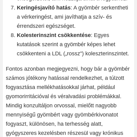
Keringésjavító hatás
: A gyömbér serkentheti
a vérkeringést, ami javíthatja a szív- és
érrendszeri egészséget.
Kolesterinszint csökkentése
: Egyes
kutatások szerint a gyömbér képes lehet
csökkenteni a LDL („rossz”) koleszterinszintet.
Fontos azonban megjegyezni, hogy bár a gyömbér
számos jótékony hatással rendelkezhet, a túlzott
fogyasztása mellékhatásokkal járhat, például
gyomorirritációval és véralvadási problémákkal.
Mindig konzultáljon orvossal, mielőtt nagyobb
mennyiségű gyömbért vagy gyömbérkivonatot
fogyaszt, különösen, ha terhesség alatt,
gyógyszeres kezelésben részesül vagy krónikus