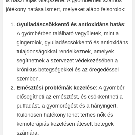
is használják világszerte. A gyömbérnek számos
jótékony hatása ismert, melyeket alább felsorolok:
Gyulladáscsökkentő és antioxidáns hatás
:
A gyömbérben található vegyületek, mint a
gingerolok, gyulladáscsökkentő és antioxidáns
tulajdonságokkal rendelkeznek, amelyek
segíthetnek a szervezet védekezésében a
krónikus betegségekkel és az öregedéssel
szemben.
Emésztési problémák kezelése
: A gyömbér
elősegítheti az emésztést, és csökkentheti a
puffadást, a gyomorégést és a hányingert.
Különösen hatékony lehet terhes nők és
kemoterápiás kezelésen átesett betegek
számára.