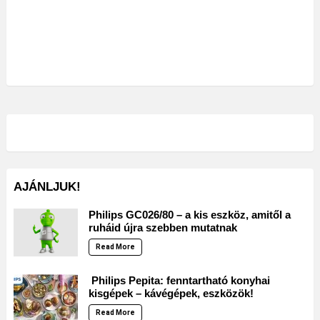
AJÁNLJUK!
Philips GC026/80 – a kis eszköz, amitől a
ruháid újra szebben mutatnak
Read More
Philips Pepita: fenntartható konyhai
kisgépek – kávégépek, eszközök!
Read More