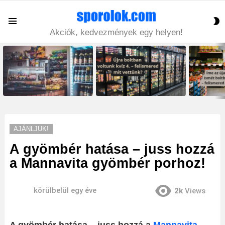
S
Menu
S
Akciók, kedvezmények egy helyen!
LATEST
STORIES
AJÁNLJUK!
A gyömbér hatása – juss hozzá
a Mannavita gyömbér porhoz!
körülbelül egy éve
2k
Views