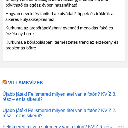
bővíthető és egész évben használható
Hogyan neveld és tanítsd a kutyádat? Tippek és trükkök a
sikeres kutyakiképzéshez
Kurkuma az arcbőrápolásban: gyengéd megoldás fakó és
érzékeny bőrre
Kurkuma a bőrápolásban: természetes trend az érzékeny és
problémás bőrre
VILLÁMKVÍZEK
Újabb játék! Felismered milyen étel van a fotón? KVÍZ 3.
rész – ez is sikerül?
Újabb játék! Felismered milyen étel van a fotón? KVÍZ 2.
rész – ez is sikerül?
Felismered milyen sütemény van a fotón? KVÍZ 6. rész – ezt