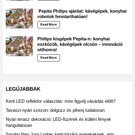
Pepita Philips ajánlat: kávégépek, konyhai
robotok fenntarthatóan!
Read More
Philips kisgépek Pepita-n: konyhai
eszközök, kávégépek olcsón – innováció
otthonra!
Read More
LEGÚJABBAK
Kerti LED reflektor választás: mire figyelj vásárlás előtt?
Tavaszi-nyári szezon: dolgozz és pihenj tudatosan
Nyári terasz dekoráció: LED-füzérek és kültéri fények
hangulatosan
Smoby Neo Jura Lodge: kerti házikó gyerekeknek, ami