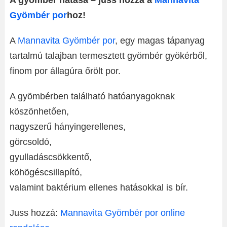
A gyömbér hatása – juss hozzá a
Mannavita
Gyömbér por
hoz!
A
Mannavita Gyömbér por
, egy magas tápanyag
tartalmú talajban termesztett gyömbér gyökérből,
finom por állagúra őrölt por.
A gyömbérben található hatóanyagoknak
köszönhetően,
nagyszerű hányingerellenes,
görcsoldó,
gyulladáscsökkentő,
köhögéscsillapító,
valamint baktérium ellenes hatásokkal is bír.
Juss hozzá:
Mannavita Gyömbér por online