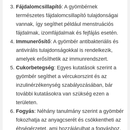
Fájdalomcsillapító
: A gyömbérnek
természetes fájdalomcsillapító tulajdonságai
vannak, így segíthet például menstruációs
fájdalmak, izomfájdalmak és fejfájás esetén.
Immunerősítő
: A gyömbér antibakteriális és
antivirális tulajdonságokkal is rendelkezik,
amelyek erősíthetik az immunrendszert.
Cukorbetegség
: Egyes kutatások szerint a
gyömbér segíthet a vércukorszint és az
inzulinérzékenység szabályozásában, bár
további kutatásokra van szükség ezen a
területen.
Fogyás
: Néhány tanulmány szerint a gyömbér
fokozhatja az anyagcserét és csökkentheti az
éhségérzetet, ami hozzájárulhat a fogyáshoz.