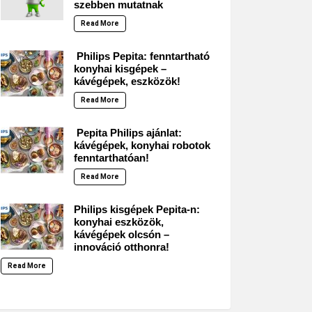
szebben mutatnak
Read More
Philips Pepita: fenntartható
konyhai kisgépek –
kávégépek, eszközök!
Read More
Pepita Philips ajánlat:
kávégépek, konyhai robotok
fenntarthatóan!
Read More
Philips kisgépek Pepita-n:
konyhai eszközök,
kávégépek olcsón –
innováció otthonra!
Read More