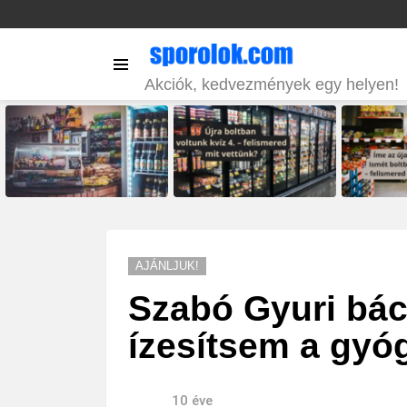
Menu
Akciók, kedvezmények egy helyen!
LATEST
STORIES
AJÁNLJUK!
Szabó Gyuri bács
ízesítsem a gyó
10 éve