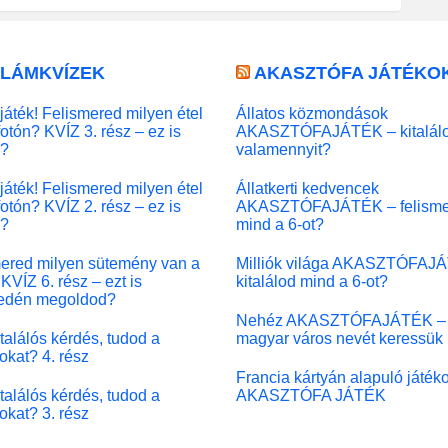
LLÁMKVÍZEK
AKASZTÓFA JÁTÉKO
játék! Felismered milyen étel
Állatos közmondások
fotón? KVÍZ 3. rész – ez is
AKASZTÓFAJÁTÉK – kitalál
l?
valamennyit?
játék! Felismered milyen étel
Állatkerti kedvencek
fotón? KVÍZ 2. rész – ez is
AKASZTÓFAJÁTÉK – felisme
l?
mind a 6-ot?
ered milyen sütemény van a
Milliók világa AKASZTÓFAJ
KVÍZ 6. rész – ezt is
kitalálod mind a 6-ot?
edén megoldod?
Nehéz AKASZTÓFAJÁTÉK –
 találós kérdés, tudod a
magyar város nevét keressük
okat? 4. rész
Francia kártyán alapuló játék
 találós kérdés, tudod a
AKASZTÓFA JÁTÉK
okat? 3. rész