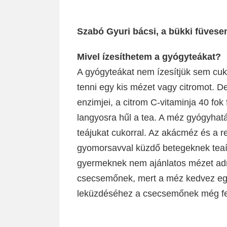
Szabó Gyuri bácsi, a bükki füvese
Mivel ízesíthetem a gyógyteákat?
A gyógyteákat nem ízesítjük sem cuko
tenni egy kis mézet vagy citromot. D
enzimjei, a citrom C-vitaminja 40 fok
langyosra hűl a tea. A méz gyógyhat
teájukat cukorral. Az akácméz és a 
gyomorsavval küzdő betegeknek teaíze
gyermeknek nem ajánlatos mézet ad
csecsemőnek, mert a méz kedvez egy
leküzdéséhez a csecsemőnek még fe