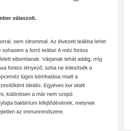
mber válaszolt.
rral, sem citrommal. Az élvezeti teákba lehet
e sohasem a forró teába! A méz fontos
 felett elbomlanak. Várjanak tehát addig, míg
ása fontos tényező, soha ne édesítsék a
repceméz lúgos kémhatása miatt a
sítőként ideális. Egyéves kor alatti
ni, különösen a már nem szopó
fajta baktérium kifejlődésének, melynek
jletlen az immunrendszere.