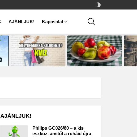
SWITCH
SKIN
SEARCH
K
AJÁNLJUK!
Kapcsolat
AJÁNLJUK!
Philips GC026/80 – a kis
eszköz, amitől a ruháid újra