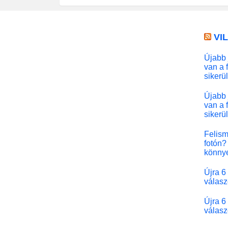
VI
Újabb 
van a 
sikerü
Újabb 
van a 
sikerü
Felism
fotón? 
könny
Újra 6
válasz
Újra 6
válasz