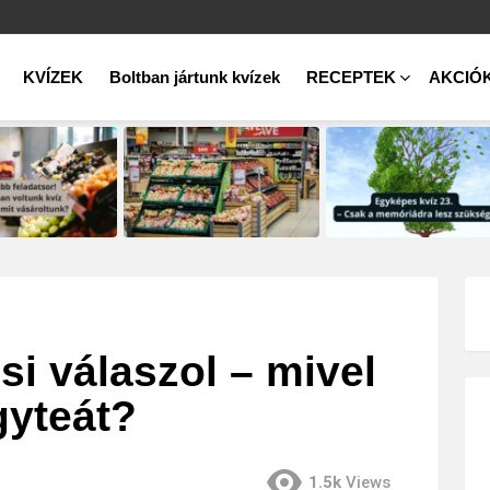
KVÍZEK
Boltban jártunk kvízek
RECEPTEK
AKCIÓ
i válaszol – mivel
gyteát?
1.5k
Views