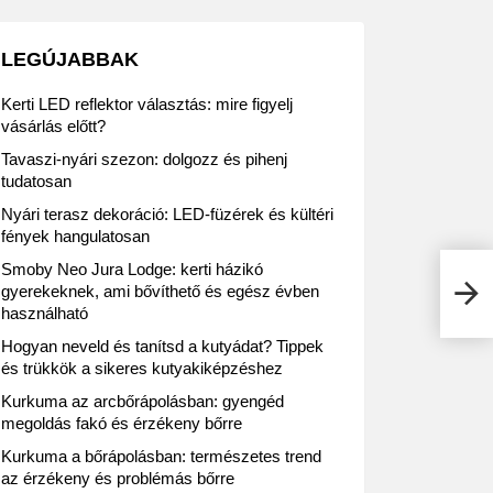
LEGÚJABBAK
Kerti LED reflektor választás: mire figyelj
vásárlás előtt?
Tavaszi-nyári szezon: dolgozz és pihenj
tudatosan
Nyári terasz dekoráció: LED-füzérek és kültéri
fények hangulatosan
Smoby Neo Jura Lodge: kerti házikó
Sokk
gyerekeknek, ami bővíthető és egész évben
zárt
használható
Hogyan neveld és tanítsd a kutyádat? Tippek
és trükkök a sikeres kutyakiképzéshez
Kurkuma az arcbőrápolásban: gyengéd
megoldás fakó és érzékeny bőrre
Kurkuma a bőrápolásban: természetes trend
az érzékeny és problémás bőrre